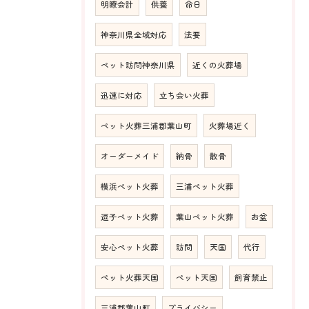
明瞭会計
供養
命日
神奈川県全域対応
法要
ペット訪問神奈川県
近くの火葬場
迅速に対応
立ち会い火葬
ペット火葬三浦郡葉山町
火葬場近く
オーダーメイド
納骨
散骨
横浜ペット火葬
三浦ペット火葬
逗子ペット火葬
葉山ペット火葬
お盆
安心ペット火葬
訪問
天国
代行
ペット火葬天国
ペット天国
飼育禁止
三浦郡葉山町
プライバシー