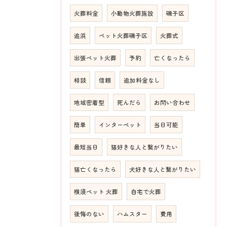
火葬料金
小動物火葬施設
磯子区
追浜
ペット火葬磯子区
火葬式
出張ペット火葬
予約
亡くなったら
相談
信頼
追加料金なし
地域密着型
死んだら
お問い合わせ
簡単
インターペット
当日可能
最短当日
猫好きな人と繋がりたい
猫亡くなったら
犬好きな人と繋がりたい
横須ペット 火葬
自宅で火葬
後悔のない
ハムスター
費用