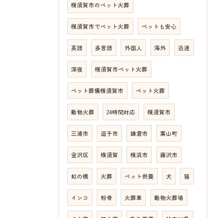
横須賀市のペット火葬
横須賀市でペット火葬
ペットも安心
英語
多言語
外国人
海外
迅速
深夜
横須賀市ペット火葬
ペット葬儀横須賀市
ペット火葬
動物火葬
24時間対応
横須賀市
三浦市
逗子市
鎌倉市
葉山町
金沢区
横須賀
横浜市
藤沢市
虹の橋
火葬
ペット供養
犬
猫
インコ
粉骨
火葬車
動物火葬場