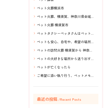
ペット火葬横浜市
ペット火葬、横須賀、神奈川県全域対応、訪問ペット火葬、虹の橋、ペットメモリアル神奈川、ペットも安心、希望の場所で
ペット火葬 横須賀市
ペットタクシーペッタクんはペットと一緒に気軽に移動できる。抱っこしたまま乗車可能。送迎、ドライブ、引越し、旅行等ご利用用途は沢山！ペットと気軽に移動は、ペットタクシーペッタクんへ！お問い合わせもLINEから簡単。
ペットも安心、自宅や、希望の場所でお見送り
ペットの訪問火葬 横須賀から 神奈川県全域、ペット葬儀
ペットの大好きな場所から送り出す、想いを伝える、ペットメモリアル神奈川、選んで産まれてきた家族
ペットが亡くなったら
ご希望に添い執り行う、ペットメモリアル神奈川の訪問ペット火葬
最近の投稿
Recent Posts