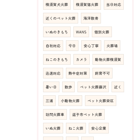
横須賀犬火葬
横須賀猫火葬
当日対応
近くのペット火葬
海洋散骨
いぬのきもち
WANS
個別火葬
自社対応
今日
安心丁寧
火葬場
ねこのきもち
カメラ
動物火葬横須賀
迅速対応
熱中症対策
飼育不可
暑い日
散歩
ペット火葬藤沢
近く
三浦
小動物火葬
ペット火葬栄区
訪問火葬車
逗子市ペット火葬
いぬ火葬
ねこ火葬
安心企業