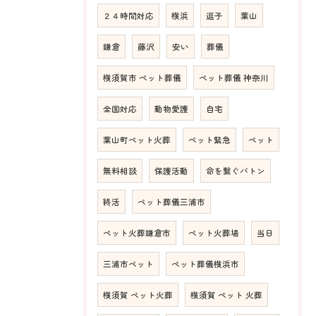
２４時間対応
横浜
逗子
葉山
鎌倉
藤沢
安い
葬儀
横須賀市 ペット葬儀
ペット葬儀 神奈川
全国対応
動物愛護
自宅
葉山町ペット火葬
ペット緊急
ペット
無料相談
保護活動
命を繋ぐバトン
終活
ペット葬儀三浦市
ペット火葬鎌倉市
ペット火葬場
当日
三浦市ペット
ペット葬儀横浜市
横須賀 ペット火葬
横須賀 ペット 火葬