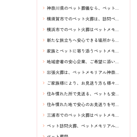
神奈川県のペット葬儀なら、ペットメモリアル神奈川へ！安心信頼横須賀から神奈川県全域対応
横須賀市でのペット火葬は、訪問ペット火葬ペットメモリアル神奈川へお任せください。
横浜市でのペット火葬はペットメモリアル神奈川へお任せください。
新たな旅立ちへ安心できる場所から送りだす、ペットメモリアル神奈川の訪問ペット火葬。お伺いするスタッフも前もってわかるからなお安心。
家族とペットに寄り添うペットメモリアル神奈川のペット火葬
地域密着の安心企業、ご希望に添いながら温かいお見送り、訪問ペット火葬 ペットメモリアル神奈川の専門スタッフ
出張火葬は、ペットメモリアル神奈川へおまかせください。
ご家族様により、お見送り方も様々に対応、ペット火葬横須賀、神奈川県全域対応、訪問ペット火葬ペットメモリアル神奈川、虹の橋
住み慣れた所で見送る、ペットも安心の訪問火葬、ペットメモリアル神奈川にお任せ！横須賀市から神奈川県全域24時間対応
住み慣れた地で安心のお見送りを可能にするペットメモリアル神奈川の訪問ペット火葬
三浦市でのペット火葬はペットメモリアル神奈川へお任せください。
ペット訪問火葬、ペットメモリアル神奈川、明朗会計、神奈川県全域対応、安心、24時間対応
ペット葬祭