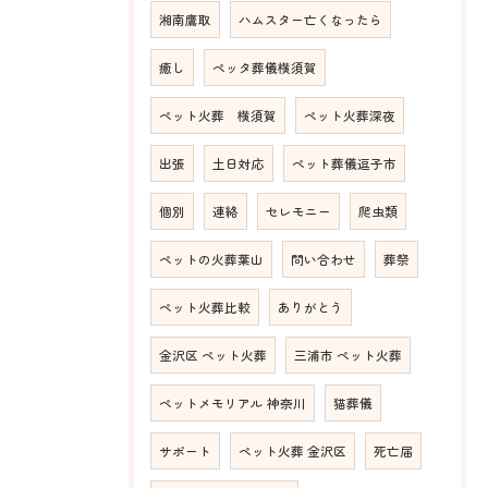
湘南鷹取
ハムスター亡くなったら
癒し
ペッタ葬儀横須賀
ペット火葬 横須賀
ペット火葬深夜
出張
土日対応
ペット葬儀逗子市
個別
連絡
セレモニー
爬虫類
ペットの火葬葉山
問い合わせ
葬祭
ペット火葬比較
ありがとう
金沢区 ペット火葬
三浦市 ペット火葬
ペットメモリアル 神奈川
猫葬儀
サポート
ペット火葬 金沢区
死亡届