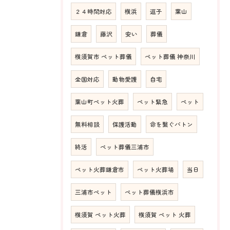
２４時間対応
横浜
逗子
葉山
鎌倉
藤沢
安い
葬儀
横須賀市 ペット葬儀
ペット葬儀 神奈川
全国対応
動物愛護
自宅
葉山町ペット火葬
ペット緊急
ペット
無料相談
保護活動
命を繋ぐバトン
終活
ペット葬儀三浦市
ペット火葬鎌倉市
ペット火葬場
当日
三浦市ペット
ペット葬儀横浜市
横須賀 ペット火葬
横須賀 ペット 火葬