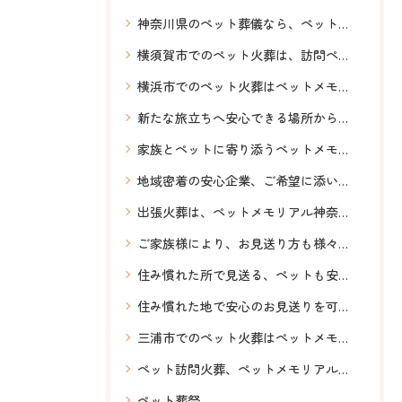
神奈川県のペット葬儀なら、ペットメモリアル神奈川へ！安心信頼横須賀から神奈川県全域対応
横須賀市でのペット火葬は、訪問ペット火葬ペットメモリアル神奈川へお任せください。
横浜市でのペット火葬はペットメモリアル神奈川へお任せください。
新たな旅立ちへ安心できる場所から送りだす、ペットメモリアル神奈川の訪問ペット火葬。お伺いするスタッフも前もってわかるからなお安心。
家族とペットに寄り添うペットメモリアル神奈川のペット火葬
地域密着の安心企業、ご希望に添いながら温かいお見送り、訪問ペット火葬 ペットメモリアル神奈川の専門スタッフ
出張火葬は、ペットメモリアル神奈川へおまかせください。
ご家族様により、お見送り方も様々に対応、ペット火葬横須賀、神奈川県全域対応、訪問ペット火葬ペットメモリアル神奈川、虹の橋
住み慣れた所で見送る、ペットも安心の訪問火葬、ペットメモリアル神奈川にお任せ！横須賀市から神奈川県全域24時間対応
住み慣れた地で安心のお見送りを可能にするペットメモリアル神奈川の訪問ペット火葬
三浦市でのペット火葬はペットメモリアル神奈川へお任せください。
ペット訪問火葬、ペットメモリアル神奈川、明朗会計、神奈川県全域対応、安心、24時間対応
ペット葬祭