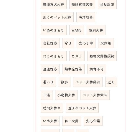
横須賀犬火葬
横須賀猫火葬
当日対応
近くのペット火葬
海洋散骨
いぬのきもち
WANS
個別火葬
自社対応
今日
安心丁寧
火葬場
ねこのきもち
カメラ
動物火葬横須賀
迅速対応
熱中症対策
飼育不可
暑い日
散歩
ペット火葬藤沢
近く
三浦
小動物火葬
ペット火葬栄区
訪問火葬車
逗子市ペット火葬
いぬ火葬
ねこ火葬
安心企業