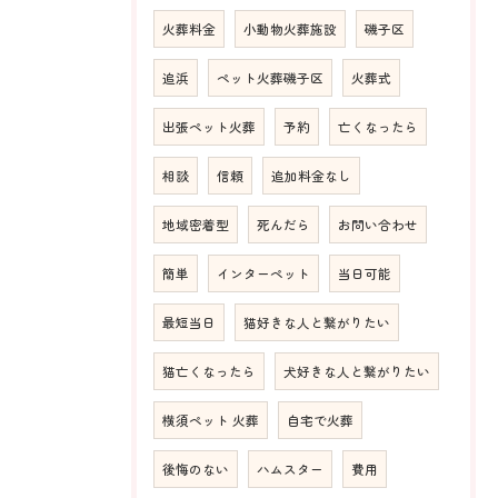
火葬料金
小動物火葬施設
磯子区
追浜
ペット火葬磯子区
火葬式
出張ペット火葬
予約
亡くなったら
相談
信頼
追加料金なし
地域密着型
死んだら
お問い合わせ
簡単
インターペット
当日可能
最短当日
猫好きな人と繋がりたい
猫亡くなったら
犬好きな人と繋がりたい
横須ペット 火葬
自宅で火葬
後悔のない
ハムスター
費用