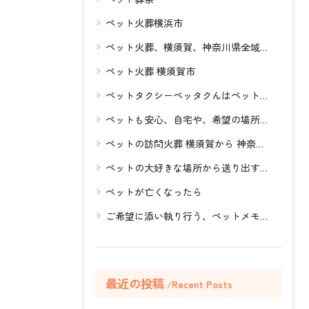
ペット火葬横浜市
ペット火葬、横須賀、神奈川県全域対応、訪問ペット火葬、虹の橋、ペットメモリアル神奈川、ペットも安心、希望の場所で
ペット火葬 横須賀市
ペットタクシーペッタクんはペットと一緒に気軽に移動できる。抱っこしたまま乗車可能。送迎、ドライブ、引越し、旅行等ご利用用途は沢山！ペットと気軽に移動は、ペットタクシーペッタクんへ！お問い合わせもLINEから簡単。
ペットも安心、自宅や、希望の場所でお見送り
ペットの訪問火葬 横須賀から 神奈川県全域、ペット葬儀
ペットの大好きな場所から送り出す、想いを伝える、ペットメモリアル神奈川、選んで産まれてきた家族
ペットが亡くなったら
ご希望に添い執り行う、ペットメモリアル神奈川の訪問ペット火葬
最近の投稿
Recent Posts