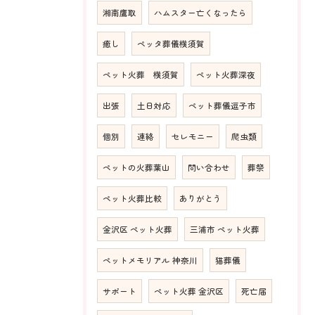
湘南鷹取
ハムスター亡くなったら
癒し
ペッタ葬儀横須賀
ペット火葬 横須賀
ペット火葬深夜
出張
土日対応
ペット葬儀逗子市
個別
連絡
セレモニー
爬虫類
ペットの火葬葉山
問い合わせ
葬祭
ペット火葬比較
ありがとう
金沢区 ペット火葬
三浦市 ペット火葬
ペットメモリアル 神奈川
猫葬儀
サポート
ペット火葬 金沢区
死亡届