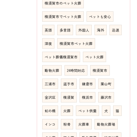
横須賀市のペット火葬
横須賀市でペット火葬
ペットも安心
英語
多言語
外国人
海外
迅速
深夜
横須賀市ペット火葬
ペット葬儀横須賀市
ペット火葬
動物火葬
24時間対応
横須賀市
三浦市
逗子市
鎌倉市
葉山町
金沢区
横須賀
横浜市
藤沢市
虹の橋
火葬
ペット供養
犬
猫
インコ
粉骨
火葬車
動物火葬場