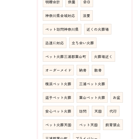
明瞭会計
供養
命日
神奈川県全域対応
法要
ペット訪問神奈川県
近くの火葬場
迅速に対応
立ち会い火葬
ペット火葬三浦郡葉山町
火葬場近く
オーダーメイド
納骨
散骨
横浜ペット火葬
三浦ペット火葬
逗子ペット火葬
葉山ペット火葬
お盆
安心ペット火葬
訪問
天国
代行
ペット火葬天国
ペット天国
飼育禁止
三浦郡葉山町
プライバシー