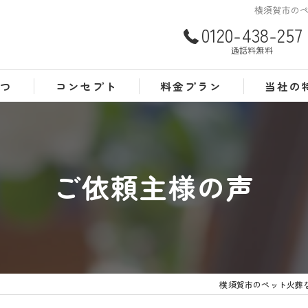
横須賀市のペ
0120-438-257
通話料無料
さつ
コンセプト
料金プラン
当社の
よくある質問
犬
猫
ご依頼主様の声
訪問
24時間
葬儀
横須賀市のペット火葬