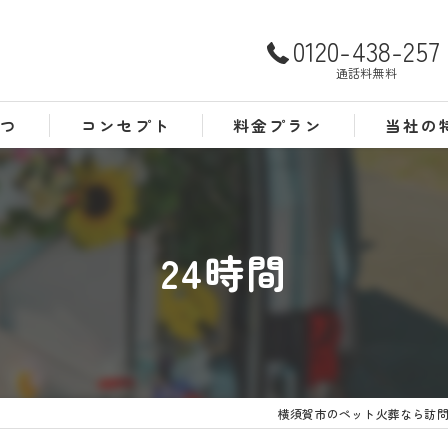
0120-438-257
通話料無料
さつ
コンセプト
料金プラン
当社の
よくある質問
犬
猫
24時間
訪問
24時間
葬儀
横須賀市のペット火葬なら訪問