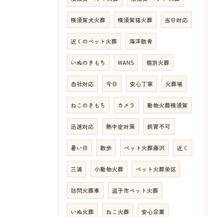
横須賀犬火葬
横須賀猫火葬
当日対応
近くのペット火葬
海洋散骨
いぬのきもち
WANS
個別火葬
自社対応
今日
安心丁寧
火葬場
ねこのきもち
カメラ
動物火葬横須賀
迅速対応
熱中症対策
飼育不可
暑い日
散歩
ペット火葬藤沢
近く
三浦
小動物火葬
ペット火葬栄区
訪問火葬車
逗子市ペット火葬
いぬ火葬
ねこ火葬
安心企業