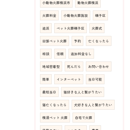
小動物火葬横浜市
動物火葬横浜
火葬料金
小動物火葬施設
磯子区
追浜
ペット火葬磯子区
火葬式
出張ペット火葬
予約
亡くなったら
相談
信頼
追加料金なし
地域密着型
死んだら
お問い合わせ
簡単
インターペット
当日可能
最短当日
猫好きな人と繋がりたい
猫亡くなったら
犬好きな人と繋がりたい
横須ペット 火葬
自宅で火葬