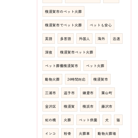
横須賀市のペット火葬
横須賀市でペット火葬
ペットも安心
英語
多言語
外国人
海外
迅速
深夜
横須賀市ペット火葬
ペット葬儀横須賀市
ペット火葬
動物火葬
24時間対応
横須賀市
三浦市
逗子市
鎌倉市
葉山町
金沢区
横須賀
横浜市
藤沢市
虹の橋
火葬
ペット供養
犬
猫
インコ
粉骨
火葬車
動物火葬場