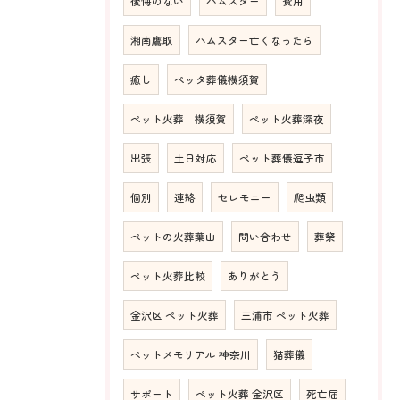
後悔のない
ハムスター
費用
湘南鷹取
ハムスター亡くなったら
癒し
ペッタ葬儀横須賀
ペット火葬 横須賀
ペット火葬深夜
出張
土日対応
ペット葬儀逗子市
個別
連絡
セレモニー
爬虫類
ペットの火葬葉山
問い合わせ
葬祭
ペット火葬比較
ありがとう
金沢区 ペット火葬
三浦市 ペット火葬
ペットメモリアル 神奈川
猫葬儀
サポート
ペット火葬 金沢区
死亡届