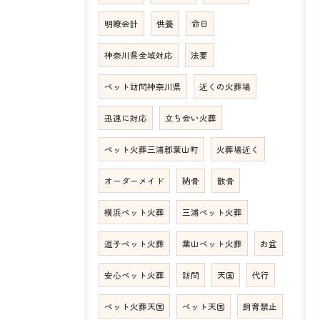
明瞭会計
供養
命日
神奈川県全域対応
法要
ペット訪問神奈川県
近くの火葬場
迅速に対応
立ち会い火葬
ペット火葬三浦郡葉山町
火葬場近く
オーダーメイド
納骨
散骨
横浜ペット火葬
三浦ペット火葬
逗子ペット火葬
葉山ペット火葬
お盆
安心ペット火葬
訪問
天国
代行
ペット火葬天国
ペット天国
飼育禁止