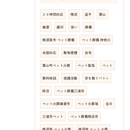
２４時間対応
横浜
逗子
葉山
鎌倉
藤沢
安い
葬儀
横須賀市 ペット葬儀
ペット葬儀 神奈川
全国対応
動物愛護
自宅
葉山町ペット火葬
ペット緊急
ペット
無料相談
保護活動
命を繋ぐバトン
終活
ペット葬儀三浦市
ペット火葬鎌倉市
ペット火葬場
当日
三浦市ペット
ペット葬儀横浜市
横須賀 ペット火葬
横須賀 ペット 火葬