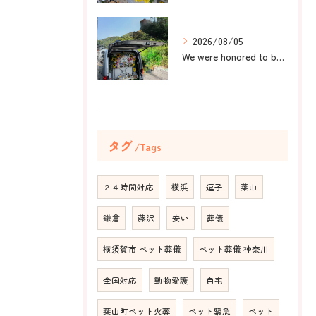
2026/08/05
We were honored to be by your ...
タグ
Tags
２４時間対応
横浜
逗子
葉山
鎌倉
藤沢
安い
葬儀
横須賀市 ペット葬儀
ペット葬儀 神奈川
全国対応
動物愛護
自宅
葉山町ペット火葬
ペット緊急
ペット