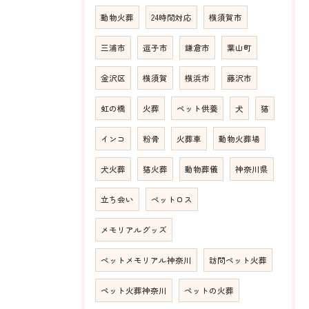
動物火葬
24時間対応
横須賀市
三浦市
逗子市
鎌倉市
葉山町
金沢区
横須賀
横浜市
藤沢市
虹の橋
火葬
ペット供養
犬
猫
インコ
粉骨
火葬車
動物火葬場
犬火葬
猫火葬
動物葬儀
神奈川県
立ち会い
ペットロス
メモリアルグッズ
ペットメモリアル神奈川
訪問ペット火葬
ペット火葬神奈川
ペットの火葬