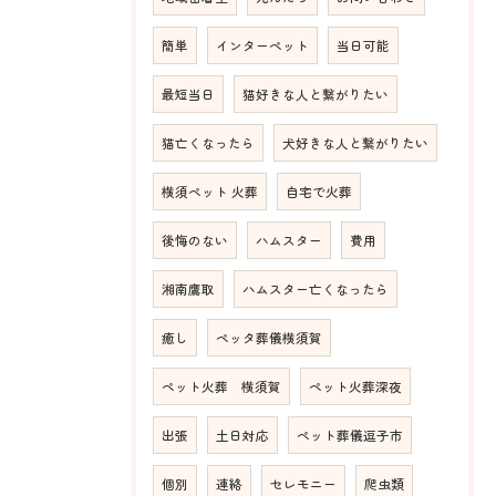
簡単
インターペット
当日可能
最短当日
猫好きな人と繋がりたい
猫亡くなったら
犬好きな人と繋がりたい
横須ペット 火葬
自宅で火葬
後悔のない
ハムスター
費用
湘南鷹取
ハムスター亡くなったら
癒し
ペッタ葬儀横須賀
ペット火葬 横須賀
ペット火葬深夜
出張
土日対応
ペット葬儀逗子市
個別
連絡
セレモニー
爬虫類