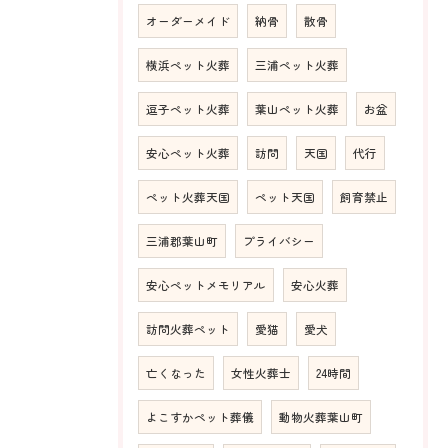
オーダーメイド
納骨
散骨
横浜ペット火葬
三浦ペット火葬
逗子ペット火葬
葉山ペット火葬
お盆
安心ペット火葬
訪問
天国
代行
ペット火葬天国
ペット天国
飼育禁止
三浦郡葉山町
プライバシー
安心ペットメモリアル
安心火葬
訪問火葬ペット
愛猫
愛犬
亡くなった
女性火葬士
24時間
よこすかペット葬儀
動物火葬葉山町