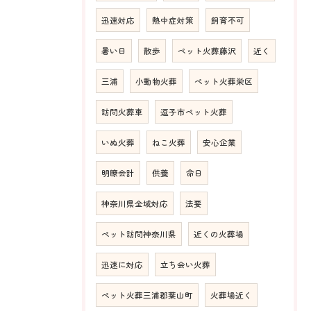
迅速対応
熱中症対策
飼育不可
暑い日
散歩
ペット火葬藤沢
近く
三浦
小動物火葬
ペット火葬栄区
訪問火葬車
逗子市ペット火葬
いぬ火葬
ねこ火葬
安心企業
明瞭会計
供養
命日
神奈川県全域対応
法要
ペット訪問神奈川県
近くの火葬場
迅速に対応
立ち会い火葬
ペット火葬三浦郡葉山町
火葬場近く