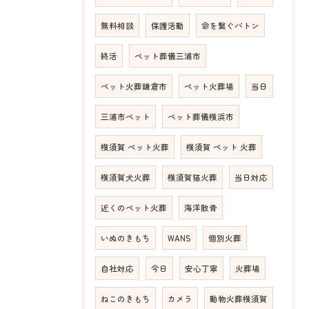
無料相談
保護活動
命を繋ぐバトン
終活
ペット葬儀三浦市
ペット火葬鎌倉市
ペット火葬場
当日
三浦市ペット
ペット葬儀横浜市
横須賀 ペット火葬
横須賀 ペット 火葬
横須賀犬火葬
横須賀猫火葬
当日対応
近くのペット火葬
海洋散骨
いぬのきもち
WANS
個別火葬
自社対応
今日
安心丁寧
火葬場
ねこのきもち
カメラ
動物火葬横須賀