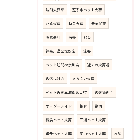
訪問火葬車
逗子市ペット火葬
いぬ火葬
ねこ火葬
安心企業
明瞭会計
供養
命日
神奈川県全域対応
法要
ペット訪問神奈川県
近くの火葬場
迅速に対応
立ち会い火葬
ペット火葬三浦郡葉山町
火葬場近く
オーダーメイド
納骨
散骨
横浜ペット火葬
三浦ペット火葬
逗子ペット火葬
葉山ペット火葬
お盆