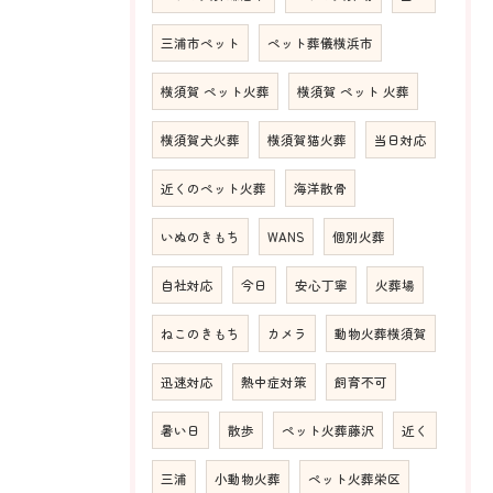
三浦市ペット
ペット葬儀横浜市
横須賀 ペット火葬
横須賀 ペット 火葬
横須賀犬火葬
横須賀猫火葬
当日対応
近くのペット火葬
海洋散骨
いぬのきもち
WANS
個別火葬
自社対応
今日
安心丁寧
火葬場
ねこのきもち
カメラ
動物火葬横須賀
迅速対応
熱中症対策
飼育不可
暑い日
散歩
ペット火葬藤沢
近く
三浦
小動物火葬
ペット火葬栄区