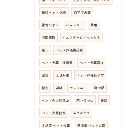
横須ペット 火葬
自宅で火葬
後悔のない
ハムスター
費用
湘南鷹取
ハムスター亡くなったら
癒し
ペッタ葬儀横須賀
ペット火葬 横須賀
ペット火葬深夜
出張
土日対応
ペット葬儀逗子市
個別
連絡
セレモニー
爬虫類
ペットの火葬葉山
問い合わせ
葬祭
ペット火葬比較
ありがとう
金沢区 ペット火葬
三浦市 ペット火葬