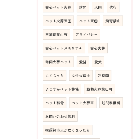
安心ペット火葬
訪問
天国
代行
ペット火葬天国
ペット天国
飼育禁止
三浦郡葉山町
プライバシー
安心ペットメモリアル
安心火葬
訪問火葬ペット
愛猫
愛犬
亡くなった
女性火葬士
24時間
よこすかペット葬儀
動物火葬葉山町
ペット粉骨
ペット火葬車
訪問料無料
お問い合わせ無料
横須賀市犬が亡くなったら