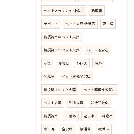
ペットメモリアル 神奈川
猫葬儀
サポート
ペット火葬 金沢区
死亡届
横須賀市のペット火葬
横須賀市でペット火葬
ペットも安心
英語
多言語
外国人
海外
対義語
ペット葬儀金沢区
横須賀市ペット火葬
ペット葬儀横須賀市
ペット火葬
動物火葬
24時間対応
横須賀市
三浦市
逗子市
鎌倉市
葉山町
金沢区
横須賀
横浜市