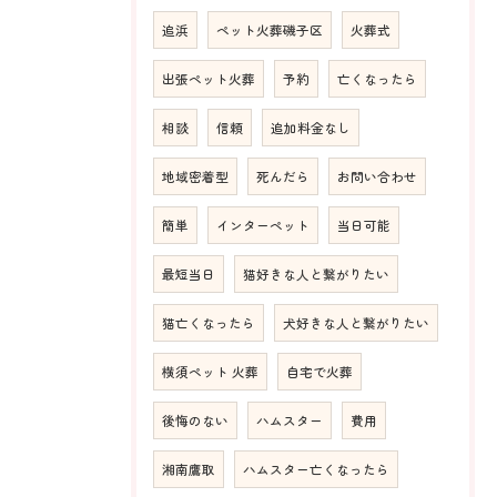
追浜
ペット火葬磯子区
火葬式
出張ペット火葬
予約
亡くなったら
相談
信頼
追加料金なし
地域密着型
死んだら
お問い合わせ
簡単
インターペット
当日可能
最短当日
猫好きな人と繋がりたい
猫亡くなったら
犬好きな人と繋がりたい
横須ペット 火葬
自宅で火葬
後悔のない
ハムスター
費用
湘南鷹取
ハムスター亡くなったら