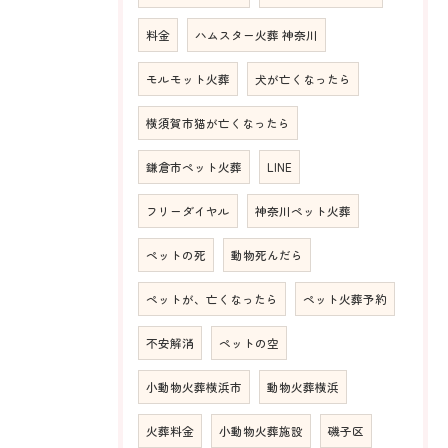
料金
ハムスター火葬 神奈川
モルモット火葬
犬が亡くなったら
横須賀市猫が亡くなったら
鎌倉市ペット火葬
LINE
フリーダイヤル
神奈川ペット火葬
ペットの死
動物死んだら
ペットが、亡くなったら
ペット火葬予約
不安解消
ペットの空
小動物火葬横浜市
動物火葬横浜
火葬料金
小動物火葬施設
磯子区