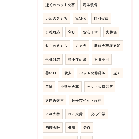
近くのペット火葬
海洋散骨
いぬのきもち
WANS
個別火葬
自社対応
今日
安心丁寧
火葬場
ねこのきもち
カメラ
動物火葬横須賀
迅速対応
熱中症対策
飼育不可
暑い日
散歩
ペット火葬藤沢
近く
三浦
小動物火葬
ペット火葬栄区
訪問火葬車
逗子市ペット火葬
いぬ火葬
ねこ火葬
安心企業
明瞭会計
供養
命日