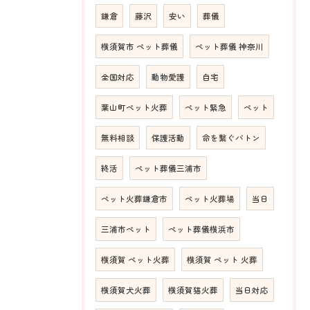
鎌倉
藤沢
安い
葬儀
横須賀市 ペット葬儀
ペット葬儀 神奈川
全国対応
動物愛護
自宅
葉山町ペット火葬
ペット緊急
ペット
無料相談
保護活動
命を繋ぐバトン
終活
ペット葬儀三浦市
ペット火葬鎌倉市
ペット火葬場
当日
三浦市ペット
ペット葬儀横浜市
横須賀 ペット火葬
横須賀 ペット 火葬
横須賀犬火葬
横須賀猫火葬
当日対応