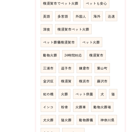
横須賀市でペット火葬
ペットも安心
英語
多言語
外国人
海外
迅速
深夜
横須賀市ペット火葬
ペット葬儀横須賀市
ペット火葬
動物火葬
24時間対応
横須賀市
三浦市
逗子市
鎌倉市
葉山町
金沢区
横須賀
横浜市
藤沢市
虹の橋
火葬
ペット供養
犬
猫
インコ
粉骨
火葬車
動物火葬場
犬火葬
猫火葬
動物葬儀
神奈川県