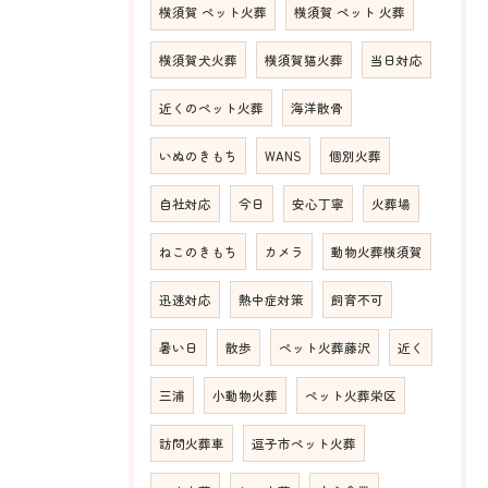
横須賀 ペット火葬
横須賀 ペット 火葬
横須賀犬火葬
横須賀猫火葬
当日対応
近くのペット火葬
海洋散骨
いぬのきもち
WANS
個別火葬
自社対応
今日
安心丁寧
火葬場
ねこのきもち
カメラ
動物火葬横須賀
迅速対応
熱中症対策
飼育不可
暑い日
散歩
ペット火葬藤沢
近く
三浦
小動物火葬
ペット火葬栄区
訪問火葬車
逗子市ペット火葬