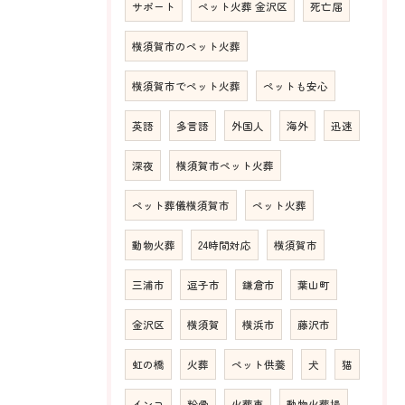
サポート
ペット火葬 金沢区
死亡届
横須賀市のペット火葬
横須賀市でペット火葬
ペットも安心
英語
多言語
外国人
海外
迅速
深夜
横須賀市ペット火葬
ペット葬儀横須賀市
ペット火葬
動物火葬
24時間対応
横須賀市
三浦市
逗子市
鎌倉市
葉山町
金沢区
横須賀
横浜市
藤沢市
虹の橋
火葬
ペット供養
犬
猫
インコ
粉骨
火葬車
動物火葬場