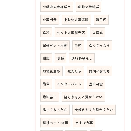
小動物火葬横浜市
動物火葬横浜
火葬料金
小動物火葬施設
磯子区
追浜
ペット火葬磯子区
火葬式
出張ペット火葬
予約
亡くなったら
相談
信頼
追加料金なし
地域密着型
死んだら
お問い合わせ
簡単
インターペット
当日可能
最短当日
猫好きな人と繋がりたい
猫亡くなったら
犬好きな人と繋がりたい
横須ペット 火葬
自宅で火葬