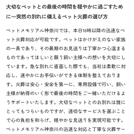
大切なペットとの最後の時間を穏やかに過ごすため
本日16時以降の空き状況とご利用者の声〜迅速
に〜突然の別れに備えるペット火葬の選び方
対応サービスの実際の様子
ペットメモリアル神奈川が提供する安心の火葬
ペットメモリアル神奈川では、本日16時以降の迅速なペ
サービスで、最後の旅立ちを尊重するとは？
ット火葬対応が可能です。ペットはかけがえのない家族
急なペット火葬も迷わない！今すぐ16時以降の
の一員であり、その最期のお見送りは丁寧かつ心温まる
予約が可能な安心サポート
ものであってほしいと願う飼い主様への想いを大切にし
ペットとの別れを丁寧に見送るために知ってお
ています。急な別れに直面した際でも、当社は柔軟に対
きたい迅速ペット火葬のポイント
応し、速やかにお手伝いができる体制を整えておりま
す。火葬は安心・安全を第一に、専用設備で行い、飼い
主様が納得のいく形で最後の時間をご一緒いただけるよ
うサポートいたします。大切なペットとのお別れは誰に
とってもつらいものですが、適切なサービスを選ぶこと
で心の負担を和らげ、穏やかな見送りを実現可能です。
ペットメモリアル神奈川の迅速な対応と丁寧な火葬サー