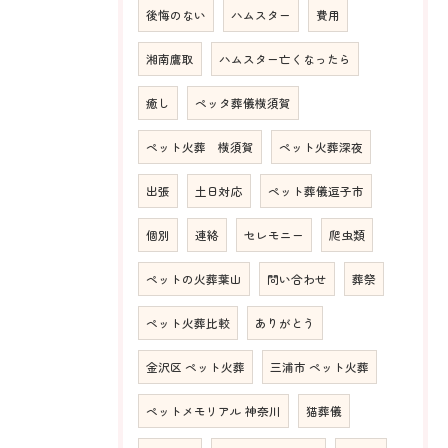
後悔のない
ハムスター
費用
湘南鷹取
ハムスター亡くなったら
癒し
ペッタ葬儀横須賀
ペット火葬 横須賀
ペット火葬深夜
出張
土日対応
ペット葬儀逗子市
個別
連絡
セレモニー
爬虫類
ペットの火葬葉山
問い合わせ
葬祭
ペット火葬比較
ありがとう
金沢区 ペット火葬
三浦市 ペット火葬
ペットメモリアル 神奈川
猫葬儀