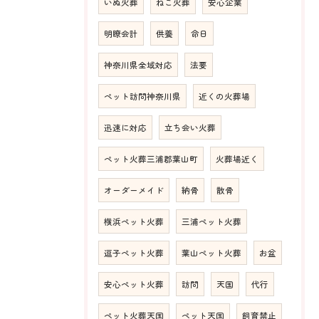
いぬ火葬
ねこ火葬
安心企業
明瞭会計
供養
命日
神奈川県全域対応
法要
ペット訪問神奈川県
近くの火葬場
迅速に対応
立ち会い火葬
ペット火葬三浦郡葉山町
火葬場近く
オーダーメイド
納骨
散骨
横浜ペット火葬
三浦ペット火葬
逗子ペット火葬
葉山ペット火葬
お盆
安心ペット火葬
訪問
天国
代行
ペット火葬天国
ペット天国
飼育禁止