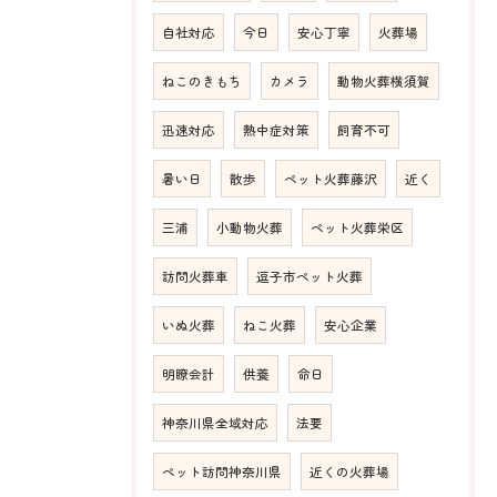
自社対応
今日
安心丁寧
火葬場
ねこのきもち
カメラ
動物火葬横須賀
迅速対応
熱中症対策
飼育不可
暑い日
散歩
ペット火葬藤沢
近く
三浦
小動物火葬
ペット火葬栄区
訪問火葬車
逗子市ペット火葬
いぬ火葬
ねこ火葬
安心企業
明瞭会計
供養
命日
神奈川県全域対応
法要
ペット訪問神奈川県
近くの火葬場