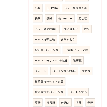
出張
土日対応
ペット葬儀逗子市
個別
連絡
セレモニー
爬虫類
ペットの火葬葉山
問い合わせ
葬祭
ペット火葬比較
ありがとう
金沢区 ペット火葬
三浦市 ペット火葬
ペットメモリアル 神奈川
猫葬儀
サポート
ペット火葬 金沢区
死亡届
横須賀市のペット火葬
横須賀市でペット火葬
ペットも安心
英語
多言語
外国人
海外
迅速