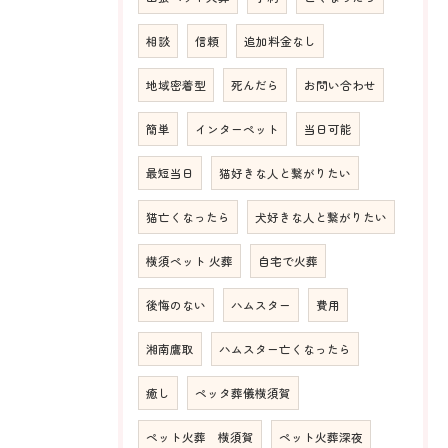
相談
信頼
追加料金なし
地域密着型
死んだら
お問い合わせ
簡単
インターペット
当日可能
最短当日
猫好きな人と繋がりたい
猫亡くなったら
犬好きな人と繋がりたい
横須ペット 火葬
自宅で火葬
後悔のない
ハムスター
費用
湘南鷹取
ハムスター亡くなったら
癒し
ペッタ葬儀横須賀
ペット火葬 横須賀
ペット火葬深夜