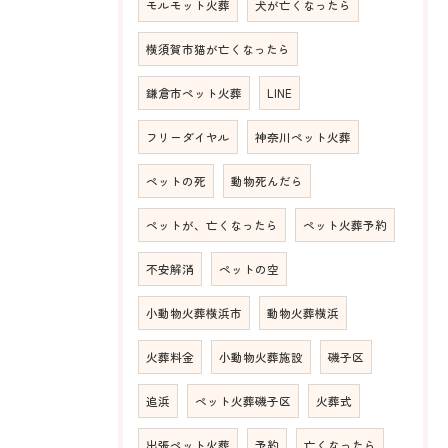
モルモット火葬
犬が亡くなったら
横須賀市猫が亡くなったら
鎌倉市ペット火葬
LINE
フリーダイヤル
神奈川ペット火葬
ペットの死
動物死んだら
ペットが、亡くなったら
ペット火葬予約
不安解消
ペットの空
小動物火葬横浜市
動物火葬横浜
火葬料金
小動物火葬施設
磯子区
追浜
ペット火葬磯子区
火葬式
出張ペット火葬
予約
亡くなったら