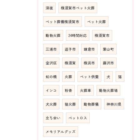
深夜
横須賀市ペット火葬
ペット葬儀横須賀市
ペット火葬
動物火葬
24時間対応
横須賀市
三浦市
逗子市
鎌倉市
葉山町
金沢区
横須賀
横浜市
藤沢市
虹の橋
火葬
ペット供養
犬
猫
インコ
粉骨
火葬車
動物火葬場
犬火葬
猫火葬
動物葬儀
神奈川県
立ち会い
ペットロス
メモリアルグッズ