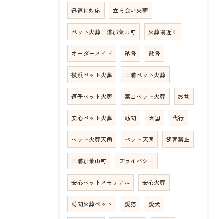
迅速に対応
立ち会い火葬
ペット火葬三浦郡葉山町
火葬場近く
オーダーメイド
納骨
散骨
横浜ペット火葬
三浦ペット火葬
逗子ペット火葬
葉山ペット火葬
お盆
安心ペット火葬
訪問
天国
代行
ペット火葬天国
ペット天国
飼育禁止
三浦郡葉山町
プライバシー
安心ペットメモリアル
安心火葬
訪問火葬ペット
愛猫
愛犬