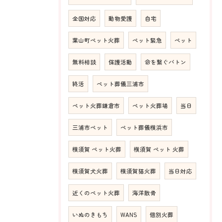
全国対応
動物愛護
自宅
葉山町ペット火葬
ペット緊急
ペット
無料相談
保護活動
命を繋ぐバトン
終活
ペット葬儀三浦市
ペット火葬鎌倉市
ペット火葬場
当日
三浦市ペット
ペット葬儀横浜市
横須賀 ペット火葬
横須賀 ペット 火葬
横須賀犬火葬
横須賀猫火葬
当日対応
近くのペット火葬
海洋散骨
いぬのきもち
WANS
個別火葬