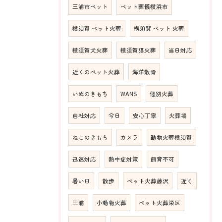
三浦市ペット
ペット葬儀横浜市
横須賀 ペット火葬
横須賀 ペット 火葬
横須賀犬火葬
横須賀猫火葬
当日対応
近くのペット火葬
海洋散骨
いぬのきもち
WANS
個別火葬
自社対応
今日
安心丁寧
火葬場
ねこのきもち
カメラ
動物火葬横須賀
迅速対応
熱中症対策
飼育不可
暑い日
散歩
ペット火葬藤沢
近く
三浦
小動物火葬
ペット火葬栄区