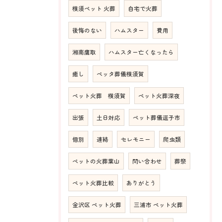
横須ペット 火葬
自宅で火葬
後悔のない
ハムスター
費用
湘南鷹取
ハムスター亡くなったら
癒し
ペッタ葬儀横須賀
ペット火葬 横須賀
ペット火葬深夜
出張
土日対応
ペット葬儀逗子市
個別
連絡
セレモニー
爬虫類
ペットの火葬葉山
問い合わせ
葬祭
ペット火葬比較
ありがとう
金沢区 ペット火葬
三浦市 ペット火葬