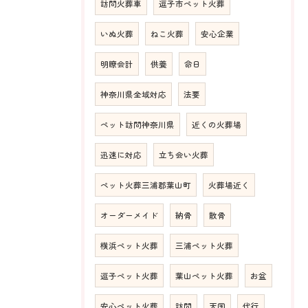
訪問火葬車
逗子市ペット火葬
いぬ火葬
ねこ火葬
安心企業
明瞭会計
供養
命日
神奈川県全域対応
法要
ペット訪問神奈川県
近くの火葬場
迅速に対応
立ち会い火葬
ペット火葬三浦郡葉山町
火葬場近く
オーダーメイド
納骨
散骨
横浜ペット火葬
三浦ペット火葬
逗子ペット火葬
葉山ペット火葬
お盆
安心ペット火葬
訪問
天国
代行