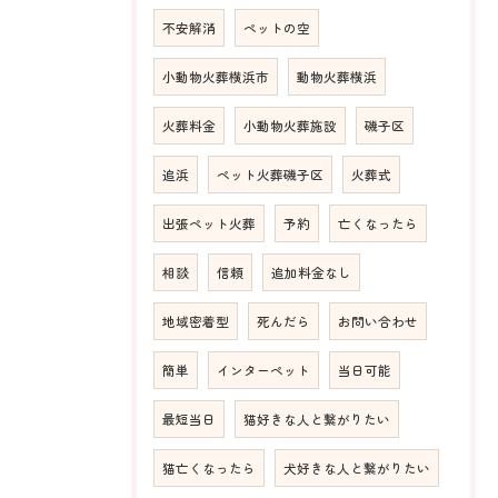
不安解消
ペットの空
小動物火葬横浜市
動物火葬横浜
火葬料金
小動物火葬施設
磯子区
追浜
ペット火葬磯子区
火葬式
出張ペット火葬
予約
亡くなったら
相談
信頼
追加料金なし
地域密着型
死んだら
お問い合わせ
簡単
インターペット
当日可能
最短当日
猫好きな人と繋がりたい
猫亡くなったら
犬好きな人と繋がりたい