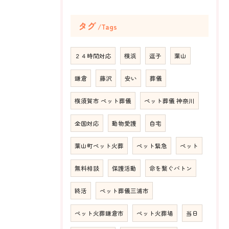
タグ
Tags
２４時間対応
横浜
逗子
葉山
鎌倉
藤沢
安い
葬儀
横須賀市 ペット葬儀
ペット葬儀 神奈川
全国対応
動物愛護
自宅
葉山町ペット火葬
ペット緊急
ペット
無料相談
保護活動
命を繋ぐバトン
終活
ペット葬儀三浦市
ペット火葬鎌倉市
ペット火葬場
当日