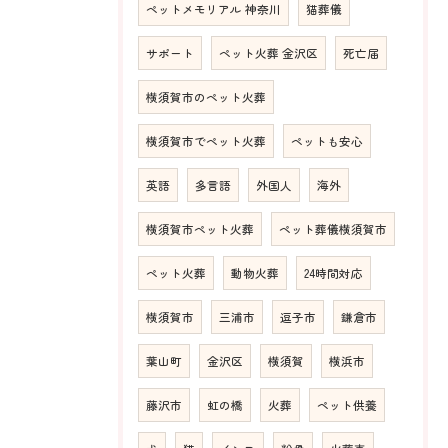
ペットメモリアル 神奈川
猫葬儀
サポート
ペット火葬 金沢区
死亡届
横須賀市のペット火葬
横須賀市でペット火葬
ペットも安心
英語
多言語
外国人
海外
横須賀市ペット火葬
ペット葬儀横須賀市
ペット火葬
動物火葬
24時間対応
横須賀市
三浦市
逗子市
鎌倉市
葉山町
金沢区
横須賀
横浜市
藤沢市
虹の橋
火葬
ペット供養