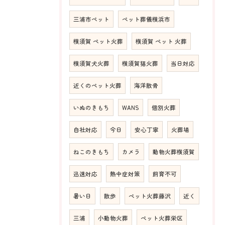
三浦市ペット
ペット葬儀横浜市
横須賀 ペット火葬
横須賀 ペット 火葬
横須賀犬火葬
横須賀猫火葬
当日対応
近くのペット火葬
海洋散骨
いぬのきもち
WANS
個別火葬
自社対応
今日
安心丁寧
火葬場
ねこのきもち
カメラ
動物火葬横須賀
迅速対応
熱中症対策
飼育不可
暑い日
散歩
ペット火葬藤沢
近く
三浦
小動物火葬
ペット火葬栄区