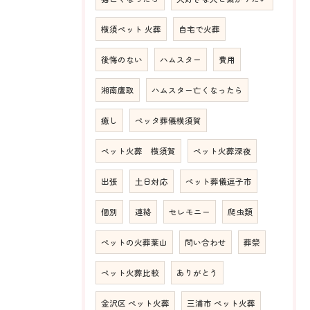
横須ペット 火葬
自宅で火葬
後悔のない
ハムスター
費用
湘南鷹取
ハムスター亡くなったら
癒し
ペッタ葬儀横須賀
ペット火葬 横須賀
ペット火葬深夜
出張
土日対応
ペット葬儀逗子市
個別
連絡
セレモニー
爬虫類
ペットの火葬葉山
問い合わせ
葬祭
ペット火葬比較
ありがとう
金沢区 ペット火葬
三浦市 ペット火葬