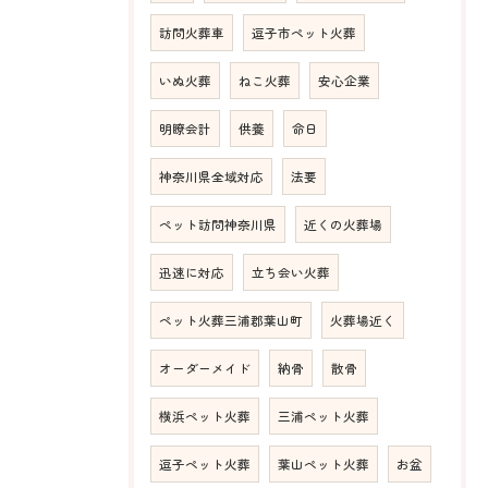
訪問火葬車
逗子市ペット火葬
いぬ火葬
ねこ火葬
安心企業
明瞭会計
供養
命日
神奈川県全域対応
法要
ペット訪問神奈川県
近くの火葬場
迅速に対応
立ち会い火葬
ペット火葬三浦郡葉山町
火葬場近く
オーダーメイド
納骨
散骨
横浜ペット火葬
三浦ペット火葬
逗子ペット火葬
葉山ペット火葬
お盆