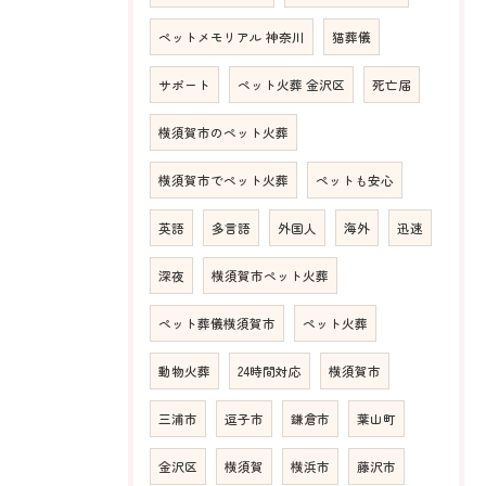
ペットメモリアル 神奈川
猫葬儀
サポート
ペット火葬 金沢区
死亡届
横須賀市のペット火葬
横須賀市でペット火葬
ペットも安心
英語
多言語
外国人
海外
迅速
深夜
横須賀市ペット火葬
ペット葬儀横須賀市
ペット火葬
動物火葬
24時間対応
横須賀市
三浦市
逗子市
鎌倉市
葉山町
金沢区
横須賀
横浜市
藤沢市