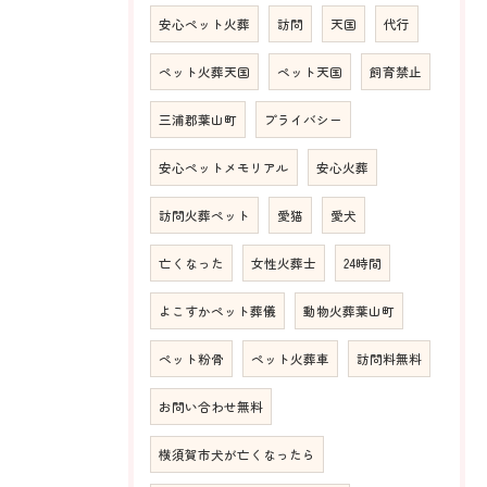
安心ペット火葬
訪問
天国
代行
ペット火葬天国
ペット天国
飼育禁止
三浦郡葉山町
プライバシー
安心ペットメモリアル
安心火葬
訪問火葬ペット
愛猫
愛犬
亡くなった
女性火葬士
24時間
よこすかペット葬儀
動物火葬葉山町
ペット粉骨
ペット火葬車
訪問料無料
お問い合わせ無料
横須賀市犬が亡くなったら