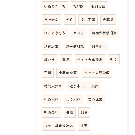
いぬのきもち
WANS
個別火葬
自社対応
今日
安心丁寧
火葬場
ねこのきもち
カメラ
動物火葬横須賀
迅速対応
熱中症対策
飼育不可
暑い日
散歩
ペット火葬藤沢
近く
三浦
小動物火葬
ペット火葬栄区
訪問火葬車
逗子市ペット火葬
いぬ火葬
ねこ火葬
安心企業
明瞭会計
供養
命日
神奈川県全域対応
法要