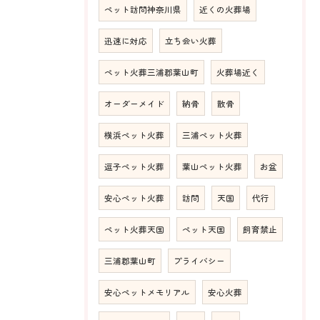
ペット訪問神奈川県
近くの火葬場
迅速に対応
立ち会い火葬
ペット火葬三浦郡葉山町
火葬場近く
オーダーメイド
納骨
散骨
横浜ペット火葬
三浦ペット火葬
逗子ペット火葬
葉山ペット火葬
お盆
安心ペット火葬
訪問
天国
代行
ペット火葬天国
ペット天国
飼育禁止
三浦郡葉山町
プライバシー
安心ペットメモリアル
安心火葬