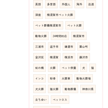
英語
多言語
外国人
海外
迅速
深夜
横須賀市ペット火葬
ペット葬儀横須賀市
ペット火葬
動物火葬
24時間対応
横須賀市
三浦市
逗子市
鎌倉市
葉山町
金沢区
横須賀
横浜市
藤沢市
虹の橋
火葬
ペット供養
犬
猫
インコ
粉骨
火葬車
動物火葬場
犬火葬
猫火葬
動物葬儀
神奈川県
立ち会い
ペットロス