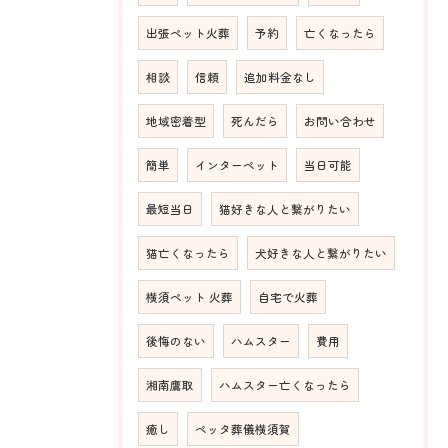
出張ペット火葬
予約
亡くなったら
相談
信頼
追加料金なし
地域密着型
死んだら
お問い合わせ
簡単
インターペット
当日可能
最短当日
猫好きな人と繋がりたい
猫亡くなったら
犬好きな人と繋がりたい
横須ペット 火葬
自宅で火葬
後悔のない
ハムスター
費用
湘南鷹取
ハムスター亡くなったら
癒し
ペッタ葬儀横須賀