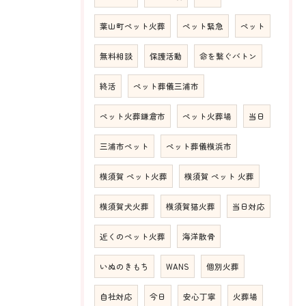
葉山町ペット火葬
ペット緊急
ペット
無料相談
保護活動
命を繋ぐバトン
終活
ペット葬儀三浦市
ペット火葬鎌倉市
ペット火葬場
当日
三浦市ペット
ペット葬儀横浜市
横須賀 ペット火葬
横須賀 ペット 火葬
横須賀犬火葬
横須賀猫火葬
当日対応
近くのペット火葬
海洋散骨
いぬのきもち
WANS
個別火葬
自社対応
今日
安心丁寧
火葬場