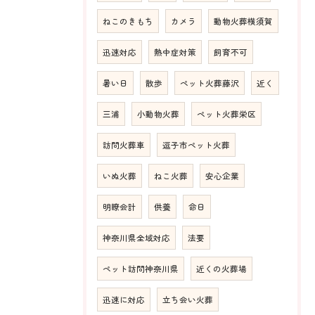
ねこのきもち
カメラ
動物火葬横須賀
迅速対応
熱中症対策
飼育不可
暑い日
散歩
ペット火葬藤沢
近く
三浦
小動物火葬
ペット火葬栄区
訪問火葬車
逗子市ペット火葬
いぬ火葬
ねこ火葬
安心企業
明瞭会計
供養
命日
神奈川県全域対応
法要
ペット訪問神奈川県
近くの火葬場
迅速に対応
立ち会い火葬