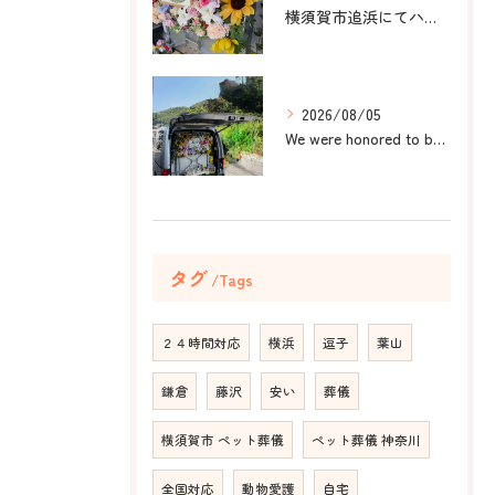
横須賀市追浜にてハムスターのみかんちゃんのペット火葬のお手伝...
2026/08/05
We were honored to be by your ...
タグ
Tags
２４時間対応
横浜
逗子
葉山
鎌倉
藤沢
安い
葬儀
横須賀市 ペット葬儀
ペット葬儀 神奈川
全国対応
動物愛護
自宅