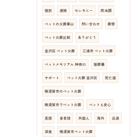
個別
連絡
セレモニー
爬虫類
ペットの火葬葉山
問い合わせ
葬祭
ペット火葬比較
ありがとう
金沢区 ペット火葬
三浦市 ペット火葬
ペットメモリアル 神奈川
猫葬儀
サポート
ペット火葬 金沢区
死亡届
横須賀市のペット火葬
横須賀市でペット火葬
ペットも安心
英語
多言語
外国人
海外
迅速
深夜
横須賀市ペット火葬