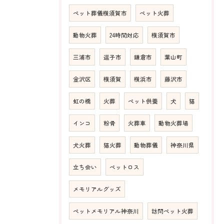
ペット葬儀横須賀市
ペット火葬
動物火葬
24時間対応
横須賀市
三浦市
逗子市
鎌倉市
葉山町
金沢区
横須賀
横浜市
藤沢市
虹の橋
火葬
ペット供養
犬
猫
インコ
粉骨
火葬車
動物火葬場
犬火葬
猫火葬
動物葬儀
神奈川県
立ち会い
ペットロス
メモリアルグッズ
ペットメモリアル神奈川
訪問ペット火葬