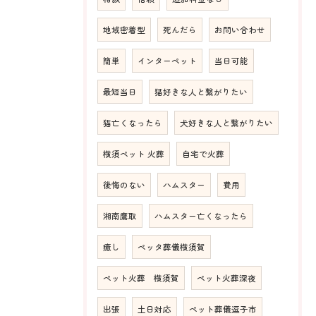
地域密着型
死んだら
お問い合わせ
簡単
インターペット
当日可能
最短当日
猫好きな人と繋がりたい
猫亡くなったら
犬好きな人と繋がりたい
横須ペット 火葬
自宅で火葬
後悔のない
ハムスター
費用
湘南鷹取
ハムスター亡くなったら
癒し
ペッタ葬儀横須賀
ペット火葬 横須賀
ペット火葬深夜
出張
土日対応
ペット葬儀逗子市