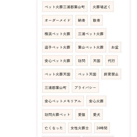
ペット火葬三浦郡葉山町
火葬場近く
オーダーメイド
納骨
散骨
横浜ペット火葬
三浦ペット火葬
逗子ペット火葬
葉山ペット火葬
お盆
安心ペット火葬
訪問
天国
代行
ペット火葬天国
ペット天国
飼育禁止
三浦郡葉山町
プライバシー
安心ペットメモリアル
安心火葬
訪問火葬ペット
愛猫
愛犬
亡くなった
女性火葬士
24時間