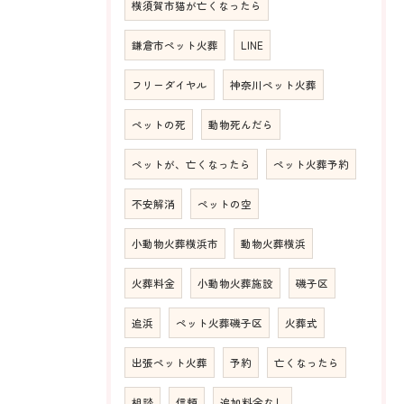
横須賀市猫が亡くなったら
鎌倉市ペット火葬
LINE
フリーダイヤル
神奈川ペット火葬
ペットの死
動物死んだら
ペットが、亡くなったら
ペット火葬予約
不安解消
ペットの空
小動物火葬横浜市
動物火葬横浜
火葬料金
小動物火葬施設
磯子区
追浜
ペット火葬磯子区
火葬式
出張ペット火葬
予約
亡くなったら
相談
信頼
追加料金なし