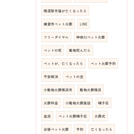
横須賀市猫が亡くなったら
鎌倉市ペット火葬
LINE
フリーダイヤル
神奈川ペット火葬
ペットの死
動物死んだら
ペットが、亡くなったら
ペット火葬予約
不安解消
ペットの空
小動物火葬横浜市
動物火葬横浜
火葬料金
小動物火葬施設
磯子区
追浜
ペット火葬磯子区
火葬式
出張ペット火葬
予約
亡くなったら