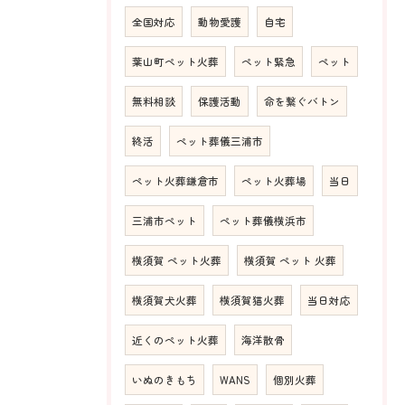
全国対応
動物愛護
自宅
葉山町ペット火葬
ペット緊急
ペット
無料相談
保護活動
命を繋ぐバトン
終活
ペット葬儀三浦市
ペット火葬鎌倉市
ペット火葬場
当日
三浦市ペット
ペット葬儀横浜市
横須賀 ペット火葬
横須賀 ペット 火葬
横須賀犬火葬
横須賀猫火葬
当日対応
近くのペット火葬
海洋散骨
いぬのきもち
WANS
個別火葬