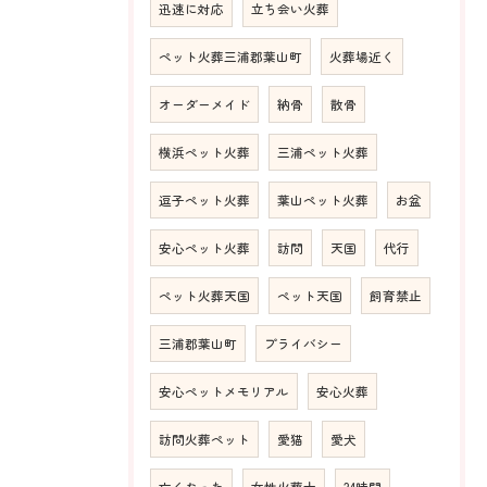
迅速に対応
立ち会い火葬
ペット火葬三浦郡葉山町
火葬場近く
オーダーメイド
納骨
散骨
横浜ペット火葬
三浦ペット火葬
逗子ペット火葬
葉山ペット火葬
お盆
安心ペット火葬
訪問
天国
代行
ペット火葬天国
ペット天国
飼育禁止
三浦郡葉山町
プライバシー
安心ペットメモリアル
安心火葬
訪問火葬ペット
愛猫
愛犬