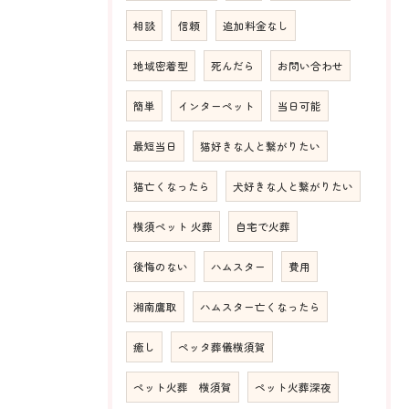
相談
信頼
追加料金なし
地域密着型
死んだら
お問い合わせ
簡単
インターペット
当日可能
最短当日
猫好きな人と繋がりたい
猫亡くなったら
犬好きな人と繋がりたい
横須ペット 火葬
自宅で火葬
後悔のない
ハムスター
費用
湘南鷹取
ハムスター亡くなったら
癒し
ペッタ葬儀横須賀
ペット火葬 横須賀
ペット火葬深夜