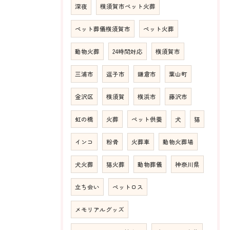
深夜
横須賀市ペット火葬
ペット葬儀横須賀市
ペット火葬
動物火葬
24時間対応
横須賀市
三浦市
逗子市
鎌倉市
葉山町
金沢区
横須賀
横浜市
藤沢市
虹の橋
火葬
ペット供養
犬
猫
インコ
粉骨
火葬車
動物火葬場
犬火葬
猫火葬
動物葬儀
神奈川県
立ち会い
ペットロス
メモリアルグッズ