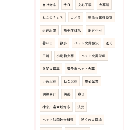
自社対応
今日
安心丁寧
火葬場
ねこのきもち
カメラ
動物火葬横須賀
迅速対応
熱中症対策
飼育不可
暑い日
散歩
ペット火葬藤沢
近く
三浦
小動物火葬
ペット火葬栄区
訪問火葬車
逗子市ペット火葬
いぬ火葬
ねこ火葬
安心企業
明瞭会計
供養
命日
神奈川県全域対応
法要
ペット訪問神奈川県
近くの火葬場