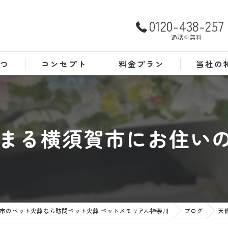
0120-438-257
通話料無料
さつ
コンセプト
料金プラン
当社の
よくある質問
犬
猫
まる横須賀市にお住いの素
訪問
24時間
葬儀
市のペット火葬なら訪問ペット火葬 ペットメモリアル神奈川
ブログ
天