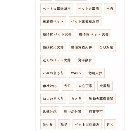
ペット火葬鎌倉市
ペット火葬場
当日
三浦市ペット
ペット葬儀横浜市
横須賀 ペット火葬
横須賀 ペット 火葬
横須賀犬火葬
横須賀猫火葬
当日対応
近くのペット火葬
海洋散骨
いぬのきもち
WANS
個別火葬
自社対応
今日
安心丁寧
火葬場
ねこのきもち
カメラ
動物火葬横須賀
迅速対応
熱中症対策
飼育不可
暑い日
散歩
ペット火葬藤沢
近く