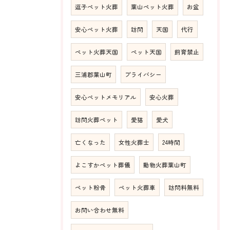
逗子ペット火葬
葉山ペット火葬
お盆
安心ペット火葬
訪問
天国
代行
ペット火葬天国
ペット天国
飼育禁止
三浦郡葉山町
プライバシー
安心ペットメモリアル
安心火葬
訪問火葬ペット
愛猫
愛犬
亡くなった
女性火葬士
24時間
よこすかペット葬儀
動物火葬葉山町
ペット粉骨
ペット火葬車
訪問料無料
お問い合わせ無料