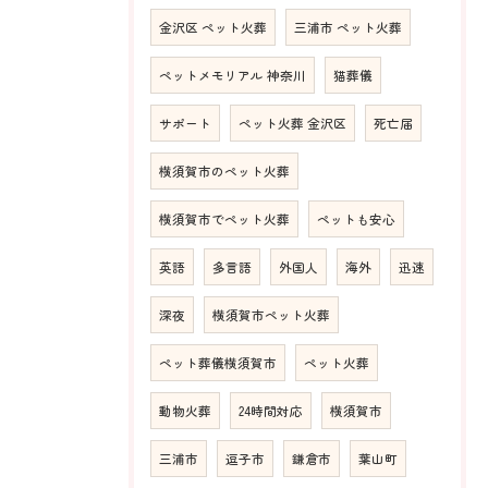
金沢区 ペット火葬
三浦市 ペット火葬
ペットメモリアル 神奈川
猫葬儀
サポート
ペット火葬 金沢区
死亡届
横須賀市のペット火葬
横須賀市でペット火葬
ペットも安心
英語
多言語
外国人
海外
迅速
深夜
横須賀市ペット火葬
ペット葬儀横須賀市
ペット火葬
動物火葬
24時間対応
横須賀市
三浦市
逗子市
鎌倉市
葉山町