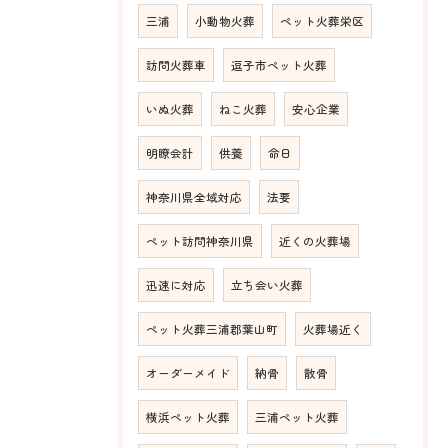
三浦
小動物火葬
ペット火葬栄区
訪問火葬車
逗子市ペット火葬
いぬ火葬
ねこ火葬
安心企業
明瞭会計
供養
命日
神奈川県全域対応
法要
ペット訪問神奈川県
近くの火葬場
迅速に対応
立ち会い火葬
ペット火葬三浦郡葉山町
火葬場近く
オーダーメイド
納骨
散骨
横浜ペット火葬
三浦ペット火葬