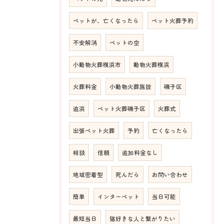
ペットが、亡くなったら
ペット火葬予約
不安解消
ペットの空
小動物火葬横浜市
動物火葬横浜
火葬料金
小動物火葬施設
磯子区
追浜
ペット火葬磯子区
火葬式
出張ペット火葬
予約
亡くなったら
相談
信頼
追加料金なし
地域密着型
死んだら
お問い合わせ
簡単
インターペット
当日可能
最短当日
猫好きな人と繋がりたい