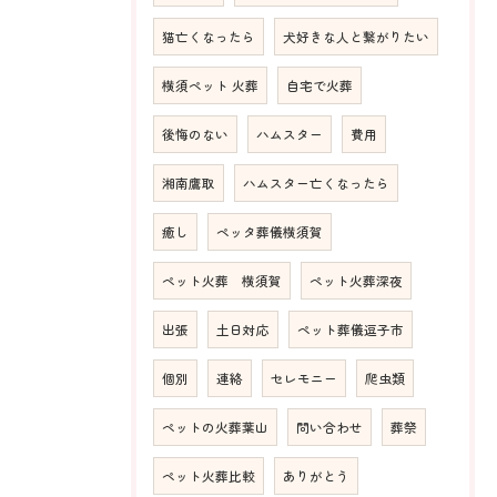
猫亡くなったら
犬好きな人と繋がりたい
横須ペット 火葬
自宅で火葬
後悔のない
ハムスター
費用
湘南鷹取
ハムスター亡くなったら
癒し
ペッタ葬儀横須賀
ペット火葬 横須賀
ペット火葬深夜
出張
土日対応
ペット葬儀逗子市
個別
連絡
セレモニー
爬虫類
ペットの火葬葉山
問い合わせ
葬祭
ペット火葬比較
ありがとう