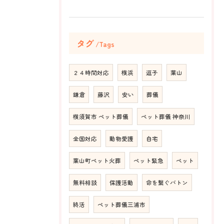
タグ
Tags
２４時間対応
横浜
逗子
葉山
鎌倉
藤沢
安い
葬儀
横須賀市 ペット葬儀
ペット葬儀 神奈川
全国対応
動物愛護
自宅
葉山町ペット火葬
ペット緊急
ペット
無料相談
保護活動
命を繋ぐバトン
終活
ペット葬儀三浦市