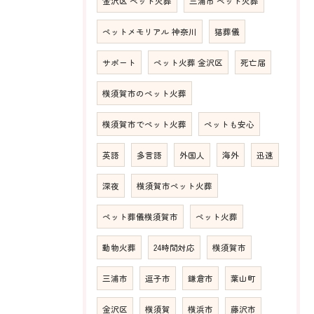
金沢区 ペット火葬
三浦市 ペット火葬
ペットメモリアル 神奈川
猫葬儀
サポート
ペット火葬 金沢区
死亡届
横須賀市のペット火葬
横須賀市でペット火葬
ペットも安心
英語
多言語
外国人
海外
迅速
深夜
横須賀市ペット火葬
ペット葬儀横須賀市
ペット火葬
動物火葬
24時間対応
横須賀市
三浦市
逗子市
鎌倉市
葉山町
金沢区
横須賀
横浜市
藤沢市