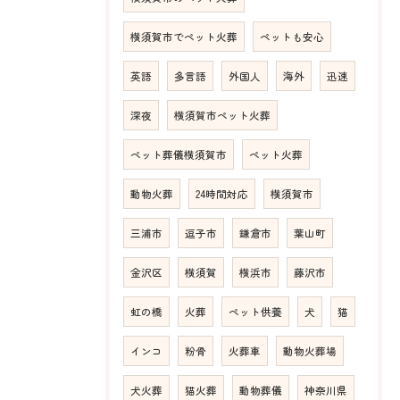
横須賀市でペット火葬
ペットも安心
英語
多言語
外国人
海外
迅速
深夜
横須賀市ペット火葬
ペット葬儀横須賀市
ペット火葬
動物火葬
24時間対応
横須賀市
三浦市
逗子市
鎌倉市
葉山町
金沢区
横須賀
横浜市
藤沢市
虹の橋
火葬
ペット供養
犬
猫
インコ
粉骨
火葬車
動物火葬場
犬火葬
猫火葬
動物葬儀
神奈川県