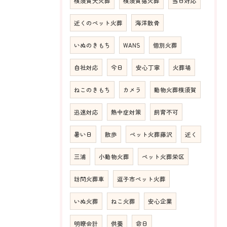
横須賀犬火葬
横須賀猫火葬
当日対応
近くのペット火葬
海洋散骨
いぬのきもち
WANS
個別火葬
自社対応
今日
安心丁寧
火葬場
ねこのきもち
カメラ
動物火葬横須賀
迅速対応
熱中症対策
飼育不可
暑い日
散歩
ペット火葬藤沢
近く
三浦
小動物火葬
ペット火葬栄区
訪問火葬車
逗子市ペット火葬
いぬ火葬
ねこ火葬
安心企業
明瞭会計
供養
命日