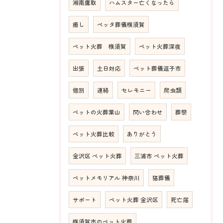
湘南鷹取
ハムスター亡くなったら
癒し
ペッタ葬儀横須賀
ペット火葬 横須賀
ペット火葬深夜
出張
土日対応
ペット葬儀逗子市
個別
連絡
セレモニー
爬虫類
ペットの火葬葉山
問い合わせ
葬祭
ペット火葬比較
ありがとう
金沢区 ペット火葬
三浦市 ペット火葬
ペットメモリアル 神奈川
猫葬儀
サポート
ペット火葬 金沢区
死亡届
横須賀市のペット火葬