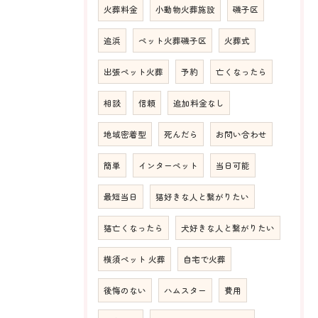
火葬料金
小動物火葬施設
磯子区
追浜
ペット火葬磯子区
火葬式
出張ペット火葬
予約
亡くなったら
相談
信頼
追加料金なし
地域密着型
死んだら
お問い合わせ
簡単
インターペット
当日可能
最短当日
猫好きな人と繋がりたい
猫亡くなったら
犬好きな人と繋がりたい
横須ペット 火葬
自宅で火葬
後悔のない
ハムスター
費用