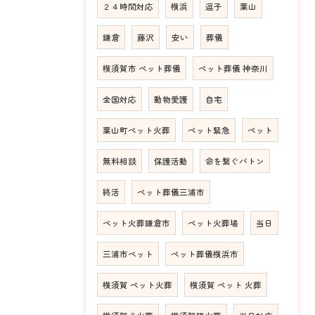
２４時間対応
横浜
逗子
葉山
鎌倉
藤沢
安い
葬儀
横須賀市 ペット葬儀
ペット葬儀 神奈川
全国対応
動物愛護
自宅
葉山町ペット火葬
ペット緊急
ペット
無料相談
保護活動
命を繋ぐバトン
終活
ペット葬儀三浦市
ペット火葬鎌倉市
ペット火葬場
当日
三浦市ペット
ペット葬儀横浜市
横須賀 ペット火葬
横須賀 ペット 火葬