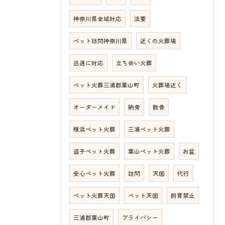
神奈川県全域対応
法要
ペット訪問神奈川県
近くの火葬場
迅速に対応
立ち会い火葬
ペット火葬三浦郡葉山町
火葬場近く
オーダーメイド
納骨
散骨
横浜ペット火葬
三浦ペット火葬
逗子ペット火葬
葉山ペット火葬
お盆
安心ペット火葬
訪問
天国
代行
ペット火葬天国
ペット天国
飼育禁止
三浦郡葉山町
プライバシー