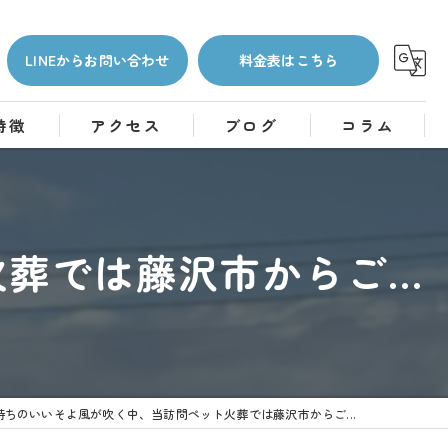
LINEからお問い合わせ
料金表はこちら
特徴
アクセス
ブログ
コラム
では藤沢市からご...
持ちのいいそよ風が吹く中、当訪問ペット火葬では藤沢市からご...