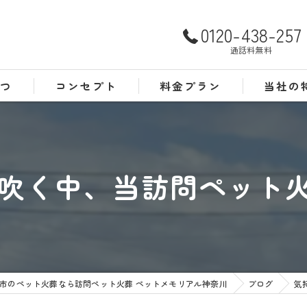
0120-438-257
通話料無料
さつ
コンセプト
料金プラン
当社の
よくある質問
犬
猫
吹く中、当訪問ペット火葬
訪問
24時間
葬儀
市のペット火葬なら訪問ペット火葬 ペットメモリアル神奈川
ブログ
気