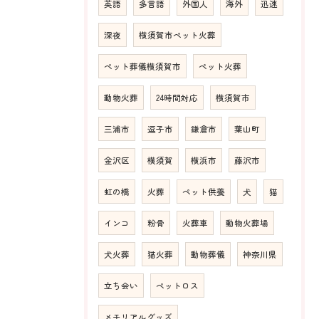
英語
多言語
外国人
海外
迅速
深夜
横須賀市ペット火葬
ペット葬儀横須賀市
ペット火葬
動物火葬
24時間対応
横須賀市
三浦市
逗子市
鎌倉市
葉山町
金沢区
横須賀
横浜市
藤沢市
虹の橋
火葬
ペット供養
犬
猫
インコ
粉骨
火葬車
動物火葬場
犬火葬
猫火葬
動物葬儀
神奈川県
立ち会い
ペットロス
メモリアルグッズ