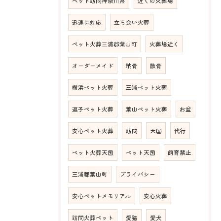
ペット訪問神奈川県
近くの火葬場
迅速に対応
立ち会い火葬
ペット火葬三浦郡葉山町
火葬場近く
オーダーメイド
納骨
散骨
横浜ペット火葬
三浦ペット火葬
逗子ペット火葬
葉山ペット火葬
お盆
安心ペット火葬
訪問
天国
代行
ペット火葬天国
ペット天国
飼育禁止
三浦郡葉山町
プライバシー
安心ペットメモリアル
安心火葬
訪問火葬ペット
愛猫
愛犬