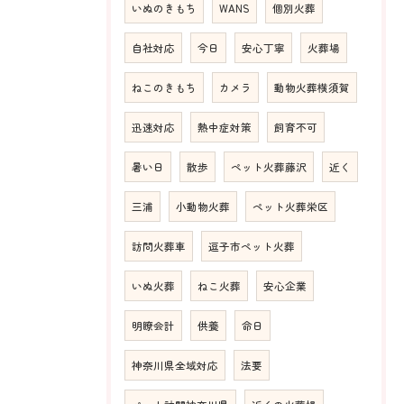
いぬのきもち
WANS
個別火葬
自社対応
今日
安心丁寧
火葬場
ねこのきもち
カメラ
動物火葬横須賀
迅速対応
熱中症対策
飼育不可
暑い日
散歩
ペット火葬藤沢
近く
三浦
小動物火葬
ペット火葬栄区
訪問火葬車
逗子市ペット火葬
いぬ火葬
ねこ火葬
安心企業
明瞭会計
供養
命日
神奈川県全域対応
法要