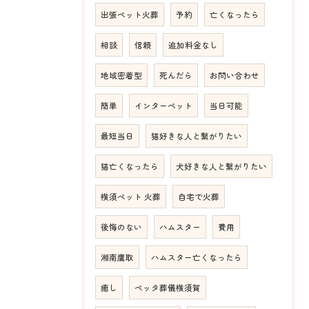
出張ペット火葬
予約
亡くなったら
相談
信頼
追加料金なし
地域密着型
死んだら
お問い合わせ
簡単
インターペット
当日可能
最短当日
猫好きな人と繋がりたい
猫亡くなったら
犬好きな人と繋がりたい
横須ペット 火葬
自宅で火葬
後悔のない
ハムスター
費用
湘南鷹取
ハムスター亡くなったら
癒し
ペッタ葬儀横須賀