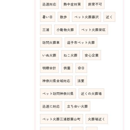
迅速対応
熱中症対策
飼育不可
暑い日
散歩
ペット火葬藤沢
近く
三浦
小動物火葬
ペット火葬栄区
訪問火葬車
逗子市ペット火葬
いぬ火葬
ねこ火葬
安心企業
明瞭会計
供養
命日
神奈川県全域対応
法要
ペット訪問神奈川県
近くの火葬場
迅速に対応
立ち会い火葬
ペット火葬三浦郡葉山町
火葬場近く