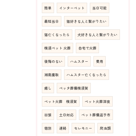
簡単
インターペット
当日可能
最短当日
猫好きな人と繋がりたい
猫亡くなったら
犬好きな人と繋がりたい
横須ペット 火葬
自宅で火葬
後悔のない
ハムスター
費用
湘南鷹取
ハムスター亡くなったら
癒し
ペッタ葬儀横須賀
ペット火葬 横須賀
ペット火葬深夜
出張
土日対応
ペット葬儀逗子市
個別
連絡
セレモニー
爬虫類