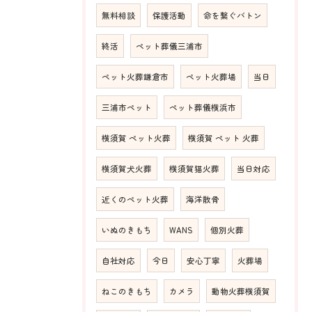
無料相談
保護活動
命を繋ぐバトン
終活
ペット葬儀三浦市
ペット火葬鎌倉市
ペット火葬場
当日
三浦市ペット
ペット葬儀横浜市
横須賀 ペット火葬
横須賀 ペット 火葬
横須賀犬火葬
横須賀猫火葬
当日対応
近くのペット火葬
海洋散骨
いぬのきもち
WANS
個別火葬
自社対応
今日
安心丁寧
火葬場
ねこのきもち
カメラ
動物火葬横須賀