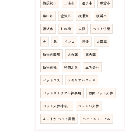
横須賀市
三浦市
逗子市
鎌倉市
葉山町
金沢区
横須賀
横浜市
藤沢市
虹の橋
火葬
ペット供養
犬
猫
インコ
粉骨
火葬車
動物火葬場
犬火葬
猫火葬
動物葬儀
神奈川県
立ち会い
ペットロス
メモリアルグッズ
ペットメモリアル神奈川
訪問ペット火葬
ペット火葬神奈川
ペットの火葬
よこすか ペット葬儀
ペットメモリアル