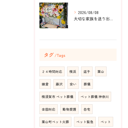
2026/08/08
大切な家族を送り出すお手伝いをしました。
タグ
Tags
２４時間対応
横浜
逗子
葉山
鎌倉
藤沢
安い
葬儀
横須賀市 ペット葬儀
ペット葬儀 神奈川
全国対応
動物愛護
自宅
葉山町ペット火葬
ペット緊急
ペット