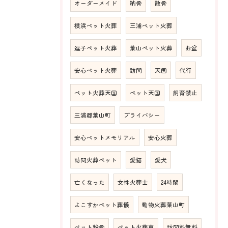
オーダーメイド
納骨
散骨
横浜ペット火葬
三浦ペット火葬
逗子ペット火葬
葉山ペット火葬
お盆
安心ペット火葬
訪問
天国
代行
ペット火葬天国
ペット天国
飼育禁止
三浦郡葉山町
プライバシー
安心ペットメモリアル
安心火葬
訪問火葬ペット
愛猫
愛犬
亡くなった
女性火葬士
24時間
よこすかペット葬儀
動物火葬葉山町
ペット粉骨
ペット火葬車
訪問料無料