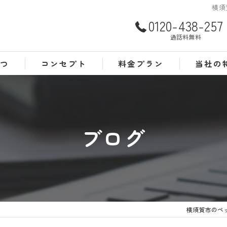
横須
0120-438-257
通話料無料
さつ
コンセプト
料金プラン
当社の
よくある質問
犬
猫
ブログ
訪問
24時間
葬儀
横須賀市のペ