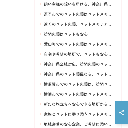
飼い主様の想いを届ける、神奈川県全域対応、横須賀のペットメモリアル神奈川、明朗会計
逗子市でのペット火葬はペットメモリアル神奈川へお任せください。
近くのペット火葬、ペットメモリアル神奈川、安心、希望の場所でご対応、
訪問火葬はペットも安心
葉山町でのペット火葬はペットメモリアル神奈川へ、ご相談ください。
自宅や希望の場所で、ペットも安心の訪問火葬。神奈川県全域対応のペットメモリアル神奈川のあたたかいお見送り
神奈川県全域対応、訪問火葬のペットメモリアル神奈川、横須賀から発信
神奈川県のペット葬儀なら、ペットメモリアル神奈川へ！安心信頼横須賀から神奈川県全域対応
横須賀市でのペット火葬は、訪問ペット火葬ペットメモリアル神奈川へお任せください。
横浜市でのペット火葬はペットメモリアル神奈川へお任せください。
新たな旅立ちへ安心できる場所から送りだす、ペットメモリアル神奈川の訪問ペット火葬。お伺いするスタッフも前もってわかるからなお安心。
家族とペットに寄り添うペットメモリアル神奈川のペット火葬
地域密着の安心企業、ご希望に添いながら温かいお見送り、訪問ペット火葬 ペットメモリアル神奈川の専門スタッフ