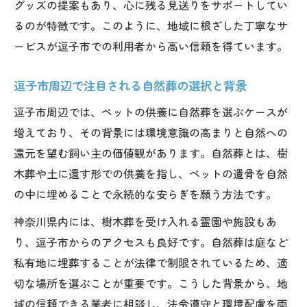
逗子市で選ばれるペット火葬の安心サポー
グッズの提案もあり、心に残る見送りをサポートしてい
ト体制
るのが特徴です。このように、地域に根ざした丁寧なサ
ペット火葬はペットメモリアル神奈川で心
ービスが逗子市での利用者から高い信頼を得ています。
を込めて対応
逗子市周辺で注目される自然葬の選択と背景
逗子市の最新ペット火葬サービス利用の流
れ
逗子市周辺では、ペットの供養に自然葬を選ぶケースが
増えており、その背景には環境意識の高まりと自然への
ペット火葬 鎌倉や小坪斎場との比較ポイン
還元を望む飼い主の価値観があります。自然葬とは、樹
トも紹介
木葬や土に還す形での供養を指し、ペットの遺骨を自然
エコ意識が高まる逗子市の火葬・供養方法
の中に埋めることで永続的な安らぎを願う方法です。
逗子市でのペット火葬は環境配慮型が新ト
レンド
神奈川県内には、樹木葬を受け入れる霊園や施設もあ
り、逗子市からのアクセスも良好です。自然葬は庭など
エコ志向のペット火葬サービスが逗子市で
私有地に埋葬することが法律で制限されているため、適
注目
切な場所を選ぶことが重要です。こうした背景から、地
逗子市でのペット火葬や自然葬の最新動向
域の信頼できる業者に相談し、法令遵守と環境配慮を両