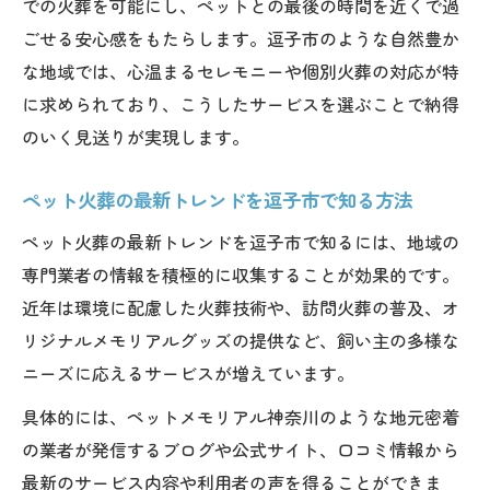
での火葬を可能にし、ペットとの最後の時間を近くで過
逗子市での自然葬相談はペットメモリアル
ごせる安心感をもたらします。逗子市のような自然豊か
神奈川へ
な地域では、心温まるセレモニーや個別火葬の対応が特
心を込めた見送りを叶える訪問火葬の魅力
に求められており、こうしたサービスを選ぶことで納得
のいく見送りが実現します。
訪問火葬が逗子市で選ばれる理由と特徴を
知る
ペット火葬の最新トレンドを逗子市で知る方法
自宅でのペット火葬は逗子市で増加中の新
サービス
ペット火葬の最新トレンドを逗子市で知るには、地域の
専門業者の情報を積極的に収集することが効果的です。
ペット火葬 横須賀や葉山でも人気の訪問型
近年は環境に配慮した火葬技術や、訪問火葬の普及、オ
サービス
リジナルメモリアルグッズの提供など、飼い主の多様な
訪問火葬で心温まるペットとのお別れを実
ニーズに応えるサービスが増えています。
現
具体的には、ペットメモリアル神奈川のような地元密着
逗子市のペット火葬はペットメモリアル神
の業者が発信するブログや公式サイト、口コミ情報から
奈川が好評
最新のサービス内容や利用者の声を得ることができま
樹木葬も選べる逗子市のペット火葬最前線