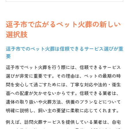
逗子市でのペット火葬はペットメモリアル
神奈川が安心
逗子市で広がるペット火葬の新しい
逗子市周辺で注目される自然葬の選択と背
選択肢
景
ペット火葬 鎌倉や葉山との違いを逗子市で
逗子市でのペット火葬は信頼できるサービス選びが重
比較
要
自然葬が注目される逗子市の火葬事情
逗子市でペット火葬を行う際には、信頼できるサービス
逗子市で自然葬を選ぶ理由とそのメリット
選びが非常に重要です。その理由は、ペットの最期の時
を解説
間を安心して過ごすためには、丁寧な対応や法的・衛生
ペット火葬と自然葬の違いを逗子市で検討
面への配慮が欠かせないからです。信頼できる業者は、
するポイント
遺体の取り扱いや火葬方法、供養のプランなどについて
ペット火葬 藤沢市や横須賀の自然葬動向も
明確に説明し、飼い主の要望に柔軟に応じてくれます。
参考に
例えば、訪問火葬サービスを提供している業者は、自宅
ペット火葬は自然への配慮も大切な選択肢