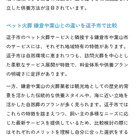
ペット火葬 葉山や藤沢市の取り組みも参考
立した供養方法が注目されています。
に
ペット火葬はペットメモリアル神奈川でエ
ペット火葬 鎌倉や葉山との違いを逗子市で比較
コ対応も可能
逗子市のペット火葬サービスと隣接する鎌倉市や葉山市
のサービスには、それぞれ地域特有の特徴があります。
逗子市は自然環境に恵まれつつも、訪問火葬を中心とし
た柔軟なサービス展開が特徴で、料金体系や供養プラン
の明確さに定評があります。
一方、鎌倉や葉山の火葬業者は観光地としての歴史的背
景を活かした伝統的な供養スタイルや、海に近い立地を
活かした自然葬のプランが多く見られます。逗子市では
これらの特徴を踏まえつつ、飼い主の多様なニーズに応
じた最新サービスを提供しているため、比較検討の際に
はそれぞれのメリットを理解し自分に合った選択をする