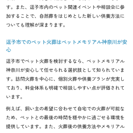
す。また、逗子市内のペット関連イベントや相談会に参
逗子市ではペット火葬と共に樹木葬が注目
加することで、自然葬をはじめとした新しい供養方法に
される理由
ついても理解が深まります。
ペット火葬と樹木葬の両立ができる逗子市
の強み
逗子市でのペット火葬はペットメモリアル神奈川が安
ペット火葬 藤沢市や鎌倉でも樹木葬が人気
心
傾向
逗子市でペット火葬を検討するなら、ペットメモリアル
逗子市でのペット火葬はペットメモリアル
神奈川が安心して任せられる選択肢として知られていま
神奈川が対応
す。訪問火葬を中心に、個別火葬や供養プランが充実し
永代供養と樹木葬の違いを逗子市で知る
ており、料金体系も明確で相談しやすい点が評価されて
逗子市でのペット火葬はペットメモリアル神奈
います。
川へお任せください。
例えば、飼い主の希望に合わせて自宅での火葬が可能な
ペット火葬は逗子市で信頼のペットメモリ
ため、ペットとの最後の時間を穏やかに過ごせる環境を
アル神奈川がおすすめ
提供しています。また、火葬後の供養方法やメモリアル