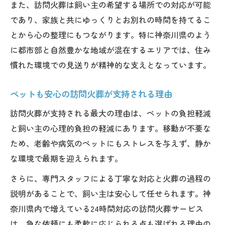
また、訪問火葬は飼い主の希望する場所での対応が可能
理由
であり、家族と共にゆっくりとお別れの時間を持てるこ
神奈川県全域24時間対応の訪問火葬の強み
とから心の整理にもつながります。特に神奈川県のよう
口コミで高評価のペット火葬サービスをチ
に都市部と自然豊かな地域が混在するエリアでは、住み
ェック
慣れた環境での見送りが精神的な支えとなっています。
神奈川県全域に対応した火葬サービス事情
ペットも安心の訪問火葬が支持される理由
神奈川県全域24時間訪問火葬の対応範囲
ペットメモリアル神奈川のサービス比較ポ
訪問火葬が支持される最大の理由は、ペットの負担軽減
イント
と飼い主の心理的負担の軽減にあります。移動が不要な
ペット火葬 神奈川県で選ばれる理由とは
ため、老齢や病気のペットにもストレスを与えず、静か
な環境で最期を迎えられます。
公営と民間どちらが安心？火葬サービス比
較
さらに、専門スタッフによる丁寧な対応と火葬の過程の
口コミからわかる訪問火葬の安心ポイント
説明があることで、飼い主は安心して任せられます。神
奈川県内で増えている24時間対応の訪問火葬サービス
心穏やかに見送りたい人の火葬比較ポイント
は、急な依頼にも柔軟に応じられる点も選ばれる理由の