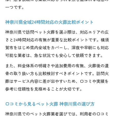
住み慣れた所で安心して見送る火葬のコツ
一つです。
ペット火葬 神奈川県で比較すべき重要項目
ペットも安心の訪問火葬が心穏やかな理由
神奈川県全域24時間対応の火葬比較ポイント
口コミで選ぶ神奈川の火葬サービスの特徴
神奈川県で訪問ペット火葬を選ぶ際は、対応エリアの広
火葬サービス選びで注意したい落とし穴と
さと24時間対応の有無が重要な比較ポイントです。横須
は
賀市をはじめ県内全域をカバーし、深夜や早朝にも対応
自宅で安らかに送るためのチェックリスト
可能な業者は、急な状況でも安心して依頼できます。
住み慣れた所で見送る際の準備と心構え
また、料金体系の明確さや追加費用の有無、火葬後の遺
ペットも安心の訪問火葬前に確認すべき点
骨の取り扱い方も比較検討すべきポイントです。訪問火
ペット火葬 神奈川県の流れと注意事項まと
葬はサービス内容に差が出やすいため、口コミや実績を
め
参考に信頼性を見極めることが大切です。
24時間対応サービスを利用する際のチェッ
ク
口コミから見るペット火葬 神奈川県の選び方
口コミで注目のペット火葬サービス基準
神奈川県でのペット火葬業者選びでは、利用者の口コミ