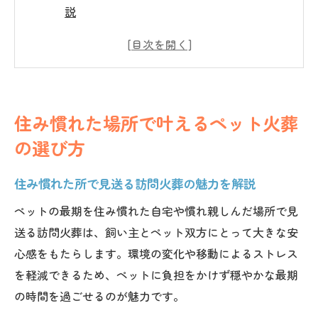
説
ペットも安心の訪問火葬が支持される理由
神奈川県全域24時間対応の火葬比較ポイン
ト
口コミから見るペット火葬 神奈川県の選び
住み慣れた場所で叶えるペット火葬
方
の選び方
ペットメモリアル神奈川で叶う心安らぐ別
れ方
住み慣れた所で見送る訪問火葬の魅力を解説
ペットも安心できる訪問火葬の特徴とは
ペットの最期を住み慣れた自宅や慣れ親しんだ場所で見
自宅でペットも安心できる火葬サービスの
送る訪問火葬は、飼い主とペット双方にとって大きな安
流れ
心感をもたらします。環境の変化や移動によるストレス
住み慣れた所で見送ることが与える心の安
を軽減できるため、ペットに負担をかけず穏やかな最期
らぎ
の時間を過ごせるのが魅力です。
ペットメモリアル神奈川が選ばれる安心の