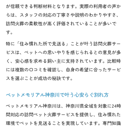
トラブル防止に役立つペット火葬のコツ
が信頼できる判断材料となります。実際の利用者の声か
らは、スタッフの対応の丁寧さや説明のわかりやすさ、
住み慣れた所で見送る時に起こりやすい誤
訪問火葬の柔軟性が高く評価されていることが多いで
解
す。
ペットも安心できる火葬を実現するポイン
ト
特に「住み慣れた所で見送る」ことが叶う訪問火葬サー
ペット火葬 神奈川県で失敗しないための対
ビスは、ペットへの思いやりを感じられるとの意見が多
策
く、安心感を求める飼い主に支持されています。比較時
には複数の口コミを確認し、自身の希望に合ったサービ
口コミから学ぶトラブル防止の注意点
スを選ぶことが成功の秘訣です。
24時間対応サービス利用時の落とし穴と対
策
ペットメモリアル神奈川で叶う心安らぐ別れ方
ペットメモリアル神奈川は、神奈川県全域を対象に24時
間対応の訪問ペット火葬サービスを提供し、住み慣れた
環境でペットを見送ることを実現しています。専門知識