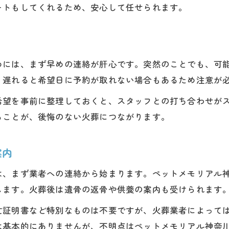
ートもしてくれるため、安心して任せられます。
流れを把握して最適なプランを選ぶポイント
火葬方法や手順の違いをしっかり理解
迷ったら相談できる逗子市のペット火葬業者へ
めには、まず早めの連絡が肝心です。突然のことでも、可
逗子市での火葬後の供養方法を案内
。遅れると希望日に予約が取れない場合もあるため注意が
逗子市ペット火葬後の供養方法と選択肢を紹介
希望を事前に整理しておくと、スタッフとの打ち合わせが
遺骨の供養はペットメモリアル神奈川が丁寧に案内
ることが、後悔のない火葬につながります。
火葬後にできる心温まる供養の方法
逗子市でペット火葬後に選べる供養プラン
案内
供養の流れと手続きもペットメモリアル神奈川が安
は、まず業者への連絡から始まります。ペットメモリアル
します。火葬後は遺骨の返骨や供養の案内も受けられます
亡証明書など特別なものは不要ですが、火葬業者によって
は基本的にありませんが、不明点はペットメモリアル神奈