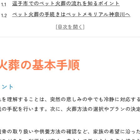
逗子市でのペット火葬の流れを知るポイント
ペット火葬の手続きはペットメモリアル神奈川へ
逗子市で安心できる火葬の準備方法
迷わず進めるための火葬予約のコツ
逗子市ペット火葬の手順と必要な書類案内
火葬の流れを知り安心のお別れを実現
火葬の基本手順
安心のお別れには逗子市のペット火葬が大切
火葬の流れとペットメモリアル神奈川の対応力
イント
逗子市ペット火葬の流れを丁寧に解説します
れを理解することは、突然の悲しみの中でも冷静に対応す
お別れ前の準備はペットメモリアル神奈川で
送の手配を行います。次に、火葬方法の選択やプランの決
火葬前後の流れを理解し不安を解消
ペットが亡くなった後の逗子市での対応とは
遺骨の取り扱いや供養方法の確認など、家族の希望に沿っ
逗子市でペットが亡くなった時の流れと手続き