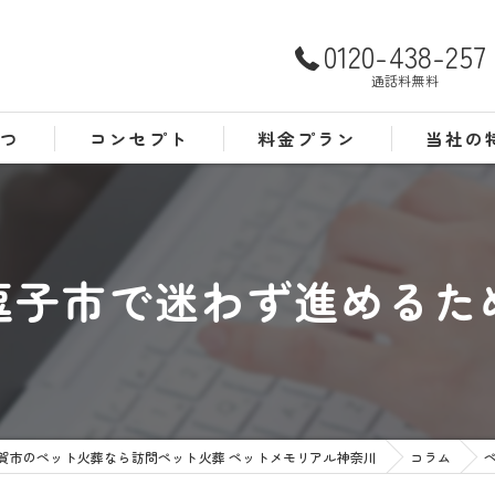
0120-438-257
通話料無料
さつ
コンセプト
料金プラン
当社の
よくある質問
犬
猫
逗子市で迷わず進めるた
訪問
24時間
葬儀
賀市のペット火葬なら訪問ペット火葬 ペットメモリアル神奈川
コラム