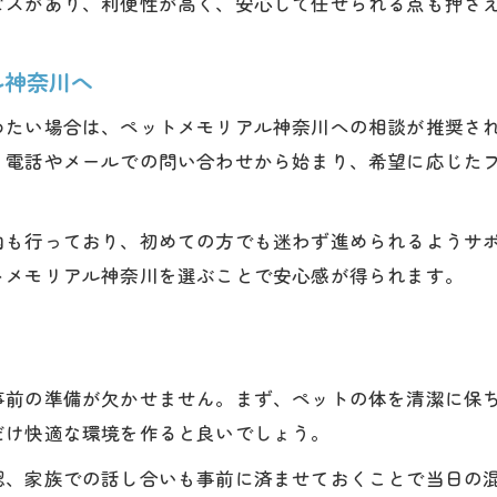
ビスがあり、利便性が高く、安心して任せられる点も押さ
火葬までに必要な対応をペットメモリアル神奈川が
ペット火葬は逗子市の信頼できる業者へ依頼を
ル神奈川へ
亡くなった後の流れとペット火葬の準備方法
めたい場合は、ペットメモリアル神奈川への相談が推奨さ
逗子市のペット火葬で心残りないお別れを
。電話やメールでの問い合わせから始まり、希望に応じた
火葬までの準備や手続きのコツを徹底解説
逗子市でのペット火葬前に必要な準備一覧
内も行っており、初めての方でも迷わず進められるようサ
火葬までの手続きはペットメモリアル神奈川が安心
トメモリアル神奈川を選ぶことで安心感が得られます。
逗子市でスムーズなペット火葬のためのコツ
必要書類や手続きの流れを分かりやすく解説
ペット火葬を円滑に進めるためのチェックリスト
事前の準備が欠かせません。まず、ペットの体を清潔に保
正しいペット火葬の選び方と流れ
だけ快適な環境を作ると良いでしょう。
逗子市で後悔しないペット火葬の選び方
認、家族での話し合いも事前に済ませておくことで当日の
ペット火葬はペットメモリアル神奈川が信頼の対応