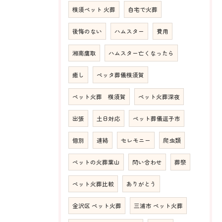
横須ペット 火葬
自宅で火葬
後悔のない
ハムスター
費用
湘南鷹取
ハムスター亡くなったら
癒し
ペッタ葬儀横須賀
ペット火葬 横須賀
ペット火葬深夜
出張
土日対応
ペット葬儀逗子市
個別
連絡
セレモニー
爬虫類
ペットの火葬葉山
問い合わせ
葬祭
ペット火葬比較
ありがとう
金沢区 ペット火葬
三浦市 ペット火葬