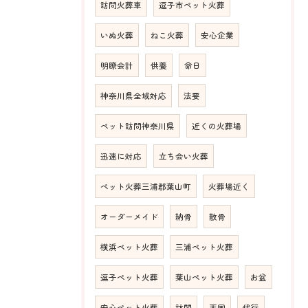
訪問火葬車
逗子市ペット火葬
いぬ火葬
ねこ火葬
安心企業
明瞭会計
供養
命日
神奈川県全域対応
法要
ペット訪問神奈川県
近くの火葬場
迅速に対応
立ち会い火葬
ペット火葬三浦郡葉山町
火葬場近く
オーダーメイド
納骨
散骨
横浜ペット火葬
三浦ペット火葬
逗子ペット火葬
葉山ペット火葬
お盆
安心ペット火葬
訪問
天国
代行