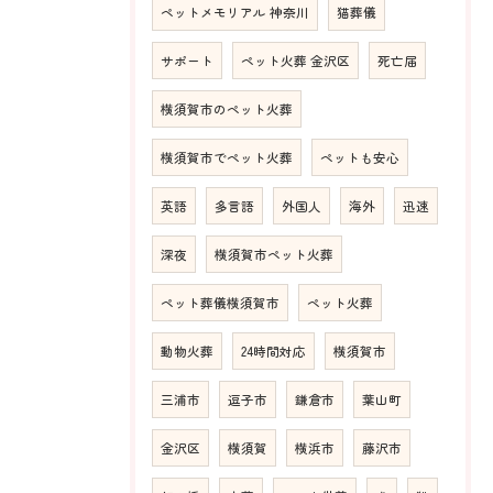
ペットメモリアル 神奈川
猫葬儀
サポート
ペット火葬 金沢区
死亡届
横須賀市のペット火葬
横須賀市でペット火葬
ペットも安心
英語
多言語
外国人
海外
迅速
深夜
横須賀市ペット火葬
ペット葬儀横須賀市
ペット火葬
動物火葬
24時間対応
横須賀市
三浦市
逗子市
鎌倉市
葉山町
金沢区
横須賀
横浜市
藤沢市