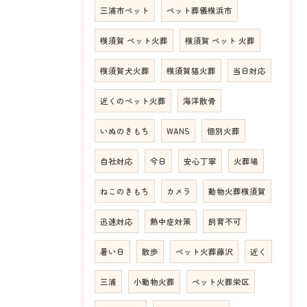
三浦市ペット
ペット葬儀横浜市
横須賀 ペット火葬
横須賀 ペット 火葬
横須賀犬火葬
横須賀猫火葬
当日対応
近くのペット火葬
海洋散骨
いぬのきもち
WANS
個別火葬
自社対応
今日
安心丁寧
火葬場
ねこのきもち
カメラ
動物火葬横須賀
迅速対応
熱中症対策
飼育不可
暑い日
散歩
ペット火葬藤沢
近く
三浦
小動物火葬
ペット火葬栄区