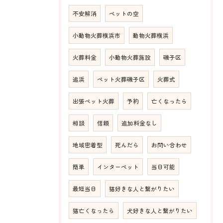
不安解消
ペットの空
小動物火葬横浜市
動物火葬横浜
火葬料金
小動物火葬施設
磯子区
追浜
ペット火葬磯子区
火葬式
出張ペット火葬
予約
亡くなったら
相談
信頼
追加料金なし
地域密着型
死んだら
お問い合わせ
簡単
インターペット
当日可能
最短当日
猫好きな人と繋がりたい
猫亡くなったら
犬好きな人と繋がりたい