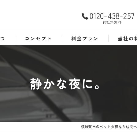
0120-438-257
通話料無料
さつ
コンセプト
料金プラン
当社の
よくある質問
犬
猫
静かな夜に。
訪問
24時間
葬儀
横須賀市のペット火葬なら訪問ペ