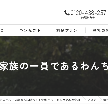
0120-438-257
通話料無料
さつ
コンセプト
料金プラン
当社の
よくある質問
犬
猫
家族の一員であるわんちゃ
訪問
24時間
葬儀
市のペット火葬なら訪問ペット火葬 ペットメモリアル神奈川
ブログ
横