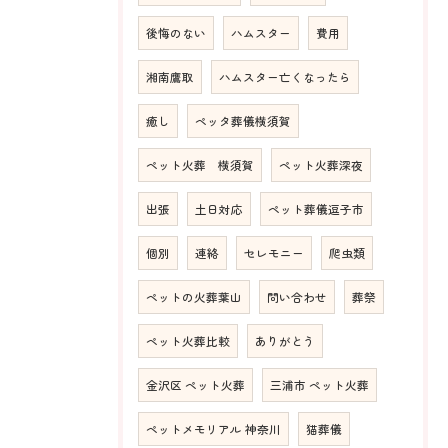
後悔のない
ハムスター
費用
湘南鷹取
ハムスター亡くなったら
癒し
ペッタ葬儀横須賀
ペット火葬 横須賀
ペット火葬深夜
出張
土日対応
ペット葬儀逗子市
個別
連絡
セレモニー
爬虫類
ペットの火葬葉山
問い合わせ
葬祭
ペット火葬比較
ありがとう
金沢区 ペット火葬
三浦市 ペット火葬
ペットメモリアル 神奈川
猫葬儀