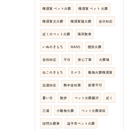
横須賀 ペット火葬
横須賀 ペット 火葬
横須賀犬火葬
横須賀猫火葬
当日対応
近くのペット火葬
海洋散骨
いぬのきもち
WANS
個別火葬
自社対応
今日
安心丁寧
火葬場
ねこのきもち
カメラ
動物火葬横須賀
迅速対応
熱中症対策
飼育不可
暑い日
散歩
ペット火葬藤沢
近く
三浦
小動物火葬
ペット火葬栄区
訪問火葬車
逗子市ペット火葬