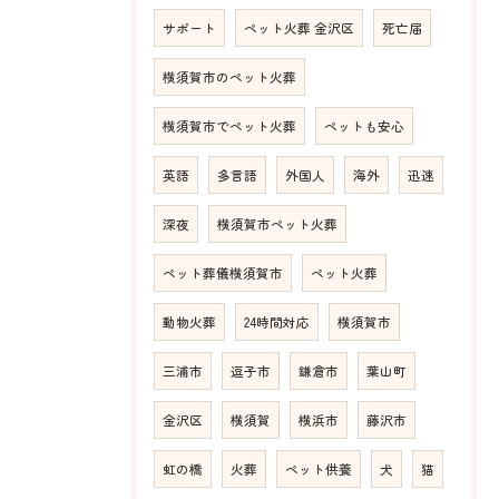
サポート
ペット火葬 金沢区
死亡届
横須賀市のペット火葬
横須賀市でペット火葬
ペットも安心
英語
多言語
外国人
海外
迅速
深夜
横須賀市ペット火葬
ペット葬儀横須賀市
ペット火葬
動物火葬
24時間対応
横須賀市
三浦市
逗子市
鎌倉市
葉山町
金沢区
横須賀
横浜市
藤沢市
虹の橋
火葬
ペット供養
犬
猫