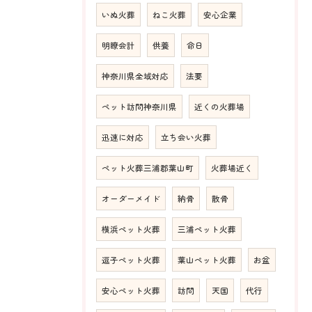
いぬ火葬
ねこ火葬
安心企業
明瞭会計
供養
命日
神奈川県全域対応
法要
ペット訪問神奈川県
近くの火葬場
迅速に対応
立ち会い火葬
ペット火葬三浦郡葉山町
火葬場近く
オーダーメイド
納骨
散骨
横浜ペット火葬
三浦ペット火葬
逗子ペット火葬
葉山ペット火葬
お盆
安心ペット火葬
訪問
天国
代行