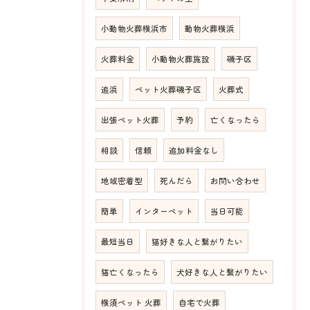
小動物火葬横浜市
動物火葬横浜
火葬料金
小動物火葬施設
磯子区
追浜
ペット火葬磯子区
火葬式
出張ペット火葬
予約
亡くなったら
相談
信頼
追加料金なし
地域密着型
死んだら
お問い合わせ
簡単
インターペット
当日可能
最短当日
猫好きな人と繋がりたい
猫亡くなったら
犬好きな人と繋がりたい
横須ペット 火葬
自宅で火葬