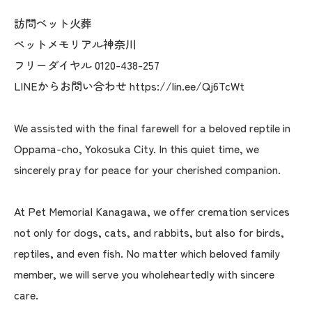
訪問ペット火葬
ペットメモリアル神奈川
フリーダイヤル 0120-438-257
LINEからお問い合わせ https://lin.ee/Qj6TcWt
We assisted with the final farewell for a beloved reptile in
Oppama-cho, Yokosuka City. In this quiet time, we
sincerely pray for peace for your cherished companion.
At Pet Memorial Kanagawa, we offer cremation services
not only for dogs, cats, and rabbits, but also for birds,
reptiles, and even fish. No matter which beloved family
member, we will serve you wholeheartedly with sincere
care.