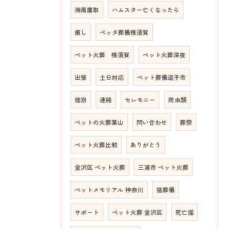
湘南鷹取
ハムスター亡くなったら
癒し
ペッタ葬儀横須賀
ペット火葬 横須賀
ペット火葬深夜
出張
土日対応
ペット葬儀逗子市
個別
連絡
セレモニー
爬虫類
ペットの火葬葉山
問い合わせ
葬祭
ペット火葬比較
ありがとう
金沢区 ペット火葬
三浦市 ペット火葬
ペットメモリアル 神奈川
猫葬儀
サポート
ペット火葬 金沢区
死亡届