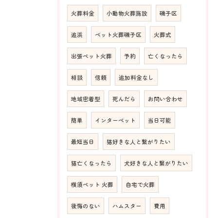
火葬料金
小動物火葬施設
磯子区
追浜
ペット火葬磯子区
火葬式
出張ペット火葬
予約
亡くなったら
相談
信頼
追加料金なし
地域密着型
死んだら
お問い合わせ
簡単
インターペット
当日可能
最短当日
猫好きな人と繋がりたい
猫亡くなったら
犬好きな人と繋がりたい
横須ペット 火葬
自宅で火葬
後悔のない
ハムスター
費用