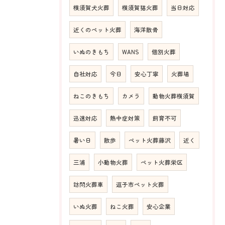
横須賀犬火葬
横須賀猫火葬
当日対応
近くのペット火葬
海洋散骨
いぬのきもち
WANS
個別火葬
自社対応
今日
安心丁寧
火葬場
ねこのきもち
カメラ
動物火葬横須賀
迅速対応
熱中症対策
飼育不可
暑い日
散歩
ペット火葬藤沢
近く
三浦
小動物火葬
ペット火葬栄区
訪問火葬車
逗子市ペット火葬
いぬ火葬
ねこ火葬
安心企業