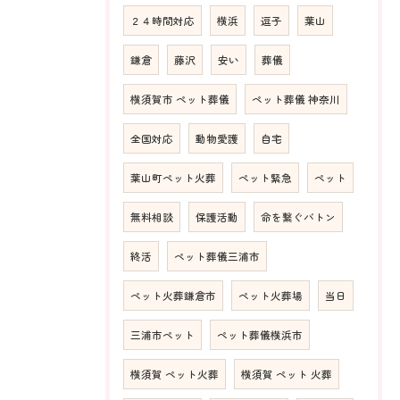
２４時間対応
横浜
逗子
葉山
鎌倉
藤沢
安い
葬儀
横須賀市 ペット葬儀
ペット葬儀 神奈川
全国対応
動物愛護
自宅
葉山町ペット火葬
ペット緊急
ペット
無料相談
保護活動
命を繋ぐバトン
終活
ペット葬儀三浦市
ペット火葬鎌倉市
ペット火葬場
当日
三浦市ペット
ペット葬儀横浜市
横須賀 ペット火葬
横須賀 ペット 火葬