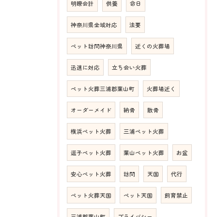
明瞭会計
供養
命日
神奈川県全域対応
法要
ペット訪問神奈川県
近くの火葬場
迅速に対応
立ち会い火葬
ペット火葬三浦郡葉山町
火葬場近く
オーダーメイド
納骨
散骨
横浜ペット火葬
三浦ペット火葬
逗子ペット火葬
葉山ペット火葬
お盆
安心ペット火葬
訪問
天国
代行
ペット火葬天国
ペット天国
飼育禁止
三浦郡葉山町
プライバシー