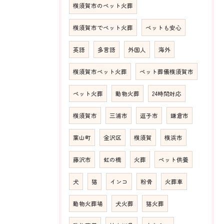
横須賀市のペット火葬
横須賀市でペット火葬
ペットも安心
英語
多言語
外国人
海外
横須賀市ペット火葬
ペット葬儀横須賀市
ペット火葬
動物火葬
24時間対応
横須賀市
三浦市
逗子市
鎌倉市
葉山町
金沢区
横須賀
横浜市
藤沢市
虹の橋
火葬
ペット供養
犬
猫
インコ
粉骨
火葬車
動物火葬場
犬火葬
猫火葬