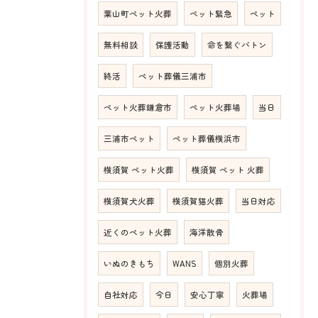
葉山町ペット火葬
ペット緊急
ペット
無料相談
保護活動
命を繋ぐバトン
終活
ペット葬儀三浦市
ペット火葬鎌倉市
ペット火葬場
当日
三浦市ペット
ペット葬儀横浜市
横須賀 ペット火葬
横須賀 ペット 火葬
横須賀犬火葬
横須賀猫火葬
当日対応
近くのペット火葬
海洋散骨
いぬのきもち
WANS
個別火葬
自社対応
今日
安心丁寧
火葬場