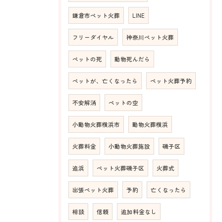
鎌倉市ペット火葬
LINE
フリーダイヤル
神奈川ペット火葬
ペットの死
動物死んだら
ペットが、亡くなったら
ペット火葬予約
不安解消
ペットの空
小動物火葬横浜市
動物火葬横浜
火葬料金
小動物火葬施設
磯子区
追浜
ペット火葬磯子区
火葬式
出張ペット火葬
予約
亡くなったら
相談
信頼
追加料金なし