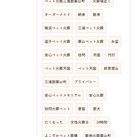
ペット火葬三浦郡葉山町
火葬場近く
オーダーメイド
納骨
散骨
横浜ペット火葬
三浦ペット火葬
逗子ペット火葬
葉山ペット火葬
お盆
安心ペット火葬
訪問
天国
代行
ペット火葬天国
ペット天国
飼育禁止
三浦郡葉山町
プライバシー
安心ペットメモリアル
安心火葬
訪問火葬ペット
愛猫
愛犬
亡くなった
女性火葬士
24時間
よこすかペット葬儀
動物火葬葉山町