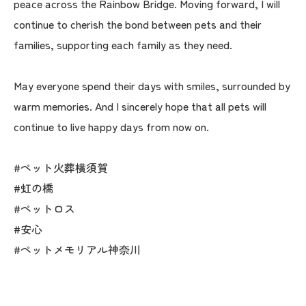
peace across the Rainbow Bridge. Moving forward, I will
continue to cherish the bond between pets and their
families, supporting each family as they need.
May everyone spend their days with smiles, surrounded by
warm memories. And I sincerely hope that all pets will
continue to live happy days from now on.
#ペット火葬横須賀
#虹の橋
#ペットロス
#安心
#ペットメモリアル神奈川