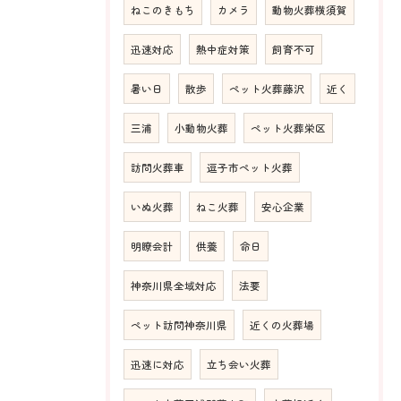
ねこのきもち
カメラ
動物火葬横須賀
迅速対応
熱中症対策
飼育不可
暑い日
散歩
ペット火葬藤沢
近く
三浦
小動物火葬
ペット火葬栄区
訪問火葬車
逗子市ペット火葬
いぬ火葬
ねこ火葬
安心企業
明瞭会計
供養
命日
神奈川県全域対応
法要
ペット訪問神奈川県
近くの火葬場
迅速に対応
立ち会い火葬