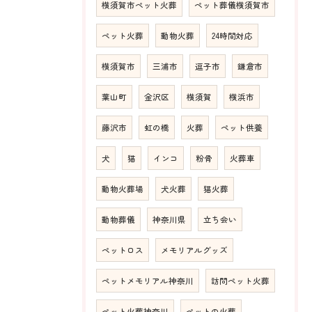
横須賀市ペット火葬
ペット葬儀横須賀市
ペット火葬
動物火葬
24時間対応
横須賀市
三浦市
逗子市
鎌倉市
葉山町
金沢区
横須賀
横浜市
藤沢市
虹の橋
火葬
ペット供養
犬
猫
インコ
粉骨
火葬車
動物火葬場
犬火葬
猫火葬
動物葬儀
神奈川県
立ち会い
ペットロス
メモリアルグッズ
ペットメモリアル神奈川
訪問ペット火葬
ペット火葬神奈川
ペットの火葬