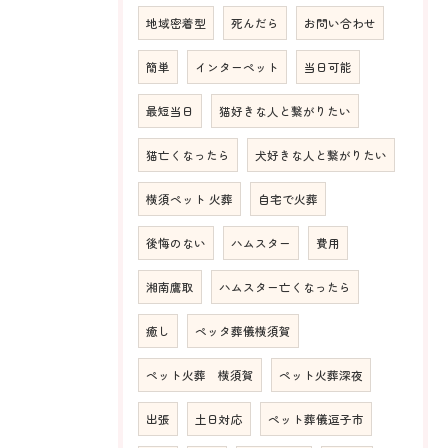
地域密着型
死んだら
お問い合わせ
簡単
インターペット
当日可能
最短当日
猫好きな人と繋がりたい
猫亡くなったら
犬好きな人と繋がりたい
横須ペット 火葬
自宅で火葬
後悔のない
ハムスター
費用
湘南鷹取
ハムスター亡くなったら
癒し
ペッタ葬儀横須賀
ペット火葬 横須賀
ペット火葬深夜
出張
土日対応
ペット葬儀逗子市