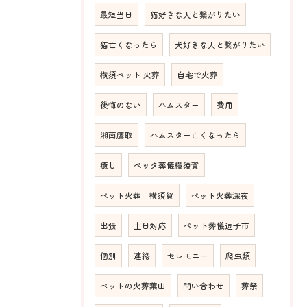
最短当日
猫好きな人と繋がりたい
猫亡くなったら
犬好きな人と繋がりたい
横須ペット 火葬
自宅で火葬
後悔のない
ハムスター
費用
湘南鷹取
ハムスター亡くなったら
癒し
ペッタ葬儀横須賀
ペット火葬 横須賀
ペット火葬深夜
出張
土日対応
ペット葬儀逗子市
個別
連絡
セレモニー
爬虫類
ペットの火葬葉山
問い合わせ
葬祭