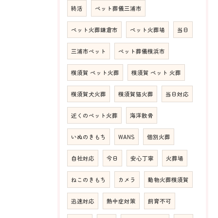
終活
ペット葬儀三浦市
ペット火葬鎌倉市
ペット火葬場
当日
三浦市ペット
ペット葬儀横浜市
横須賀 ペット火葬
横須賀 ペット 火葬
横須賀犬火葬
横須賀猫火葬
当日対応
近くのペット火葬
海洋散骨
いぬのきもち
WANS
個別火葬
自社対応
今日
安心丁寧
火葬場
ねこのきもち
カメラ
動物火葬横須賀
迅速対応
熱中症対策
飼育不可