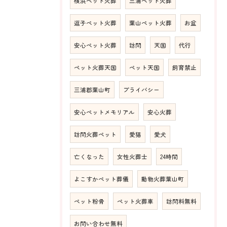
横浜ペット火葬
三浦ペット火葬
逗子ペット火葬
葉山ペット火葬
お盆
安心ペット火葬
訪問
天国
代行
ペット火葬天国
ペット天国
飼育禁止
三浦郡葉山町
プライバシー
安心ペットメモリアル
安心火葬
訪問火葬ペット
愛猫
愛犬
亡くなった
女性火葬士
24時間
よこすかペット葬儀
動物火葬葉山町
ペット粉骨
ペット火葬車
訪問料無料
お問い合わせ無料