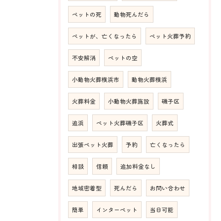
ペットの死
動物死んだら
ペットが、亡くなったら
ペット火葬予約
不安解消
ペットの空
小動物火葬横浜市
動物火葬横浜
火葬料金
小動物火葬施設
磯子区
追浜
ペット火葬磯子区
火葬式
出張ペット火葬
予約
亡くなったら
相談
信頼
追加料金なし
地域密着型
死んだら
お問い合わせ
簡単
インターペット
当日可能