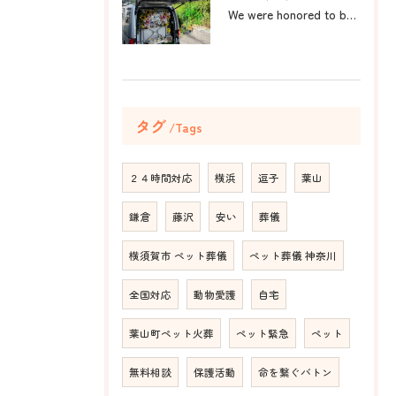
We were honored to be by your ...
タグ
Tags
２４時間対応
横浜
逗子
葉山
鎌倉
藤沢
安い
葬儀
横須賀市 ペット葬儀
ペット葬儀 神奈川
全国対応
動物愛護
自宅
葉山町ペット火葬
ペット緊急
ペット
無料相談
保護活動
命を繋ぐバトン