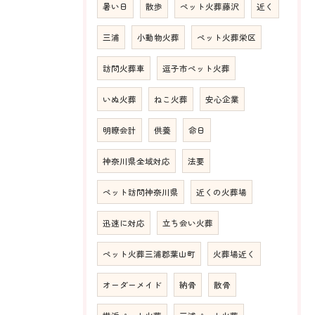
暑い日
散歩
ペット火葬藤沢
近く
三浦
小動物火葬
ペット火葬栄区
訪問火葬車
逗子市ペット火葬
いぬ火葬
ねこ火葬
安心企業
明瞭会計
供養
命日
神奈川県全域対応
法要
ペット訪問神奈川県
近くの火葬場
迅速に対応
立ち会い火葬
ペット火葬三浦郡葉山町
火葬場近く
オーダーメイド
納骨
散骨