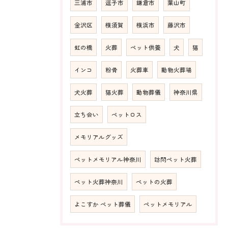
三浦市
逗子市
鎌倉市
葉山町
金沢区
横須賀
横浜市
藤沢市
虹の橋
火葬
ペット供養
犬
猫
インコ
粉骨
火葬車
動物火葬場
犬火葬
猫火葬
動物葬儀
神奈川県
立ち会い
ペットロス
メモリアルグッズ
ペットメモリアル神奈川
訪問ペット火葬
ペット火葬神奈川
ペットの火葬
よこすか ペット葬儀
ペットメモリアル