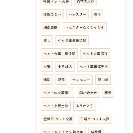
横須ペット 火葬
自宅で火葬
後悔のない
ハムスター
費用
湘南鷹取
ハムスター亡くなったら
癒し
ペッタ葬儀横須賀
ペット火葬 横須賀
ペット火葬深夜
出張
土日対応
ペット葬儀逗子市
個別
連絡
セレモニー
爬虫類
ペットの火葬葉山
問い合わせ
葬祭
ペット火葬比較
ありがとう
金沢区 ペット火葬
三浦市 ペット火葬
ペットメモリアル 神奈川
猫葬儀