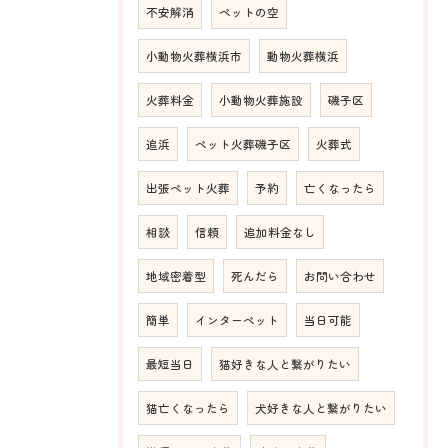
不安解消
ペットの空
小動物火葬横浜市
動物火葬横浜
火葬料金
小動物火葬施設
磯子区
追浜
ペット火葬磯子区
火葬式
出張ペット火葬
予約
亡くなったら
相談
信頼
追加料金なし
地域密着型
死んだら
お問い合わせ
簡単
インターペット
当日可能
最短当日
猫好きな人と繋がりたい
猫亡くなったら
犬好きな人と繋がりたい