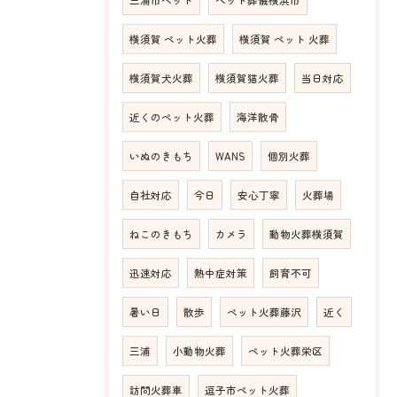
横須賀 ペット火葬
横須賀 ペット 火葬
横須賀犬火葬
横須賀猫火葬
当日対応
近くのペット火葬
海洋散骨
いぬのきもち
WANS
個別火葬
自社対応
今日
安心丁寧
火葬場
ねこのきもち
カメラ
動物火葬横須賀
迅速対応
熱中症対策
飼育不可
暑い日
散歩
ペット火葬藤沢
近く
三浦
小動物火葬
ペット火葬栄区
訪問火葬車
逗子市ペット火葬