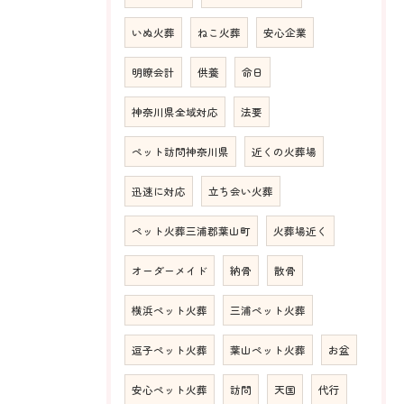
いぬ火葬
ねこ火葬
安心企業
明瞭会計
供養
命日
神奈川県全域対応
法要
ペット訪問神奈川県
近くの火葬場
迅速に対応
立ち会い火葬
ペット火葬三浦郡葉山町
火葬場近く
オーダーメイド
納骨
散骨
横浜ペット火葬
三浦ペット火葬
逗子ペット火葬
葉山ペット火葬
お盆
安心ペット火葬
訪問
天国
代行