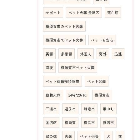
サポート
ペット火葬 金沢区
死亡届
横須賀市のペット火葬
横須賀市でペット火葬
ペットも安心
英語
多言語
外国人
海外
迅速
深夜
横須賀市ペット火葬
ペット葬儀横須賀市
ペット火葬
動物火葬
24時間対応
横須賀市
三浦市
逗子市
鎌倉市
葉山町
金沢区
横須賀
横浜市
藤沢市
虹の橋
火葬
ペット供養
犬
猫