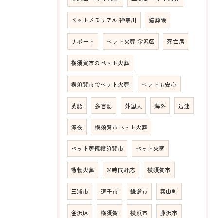
ペットメモリアル 神奈川
猫葬儀
サポート
ペット火葬 金沢区
死亡届
横須賀市のペット火葬
横須賀市でペット火葬
ペットも安心
英語
多言語
外国人
海外
迅速
深夜
横須賀市ペット火葬
ペット葬儀横須賀市
ペット火葬
動物火葬
24時間対応
横須賀市
三浦市
逗子市
鎌倉市
葉山町
金沢区
横須賀
横浜市
藤沢市