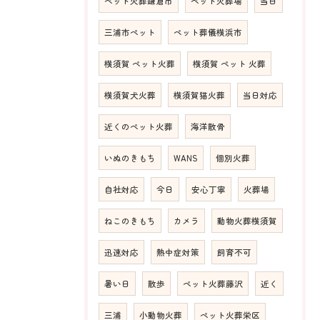
ペット火葬鎌倉市
ペット火葬場
当日
三浦市ペット
ペット葬儀横浜市
横須賀 ペット火葬
横須賀 ペット 火葬
横須賀犬火葬
横須賀猫火葬
当日対応
近くのペット火葬
海洋散骨
いぬのきもち
WANS
個別火葬
自社対応
今日
安心丁寧
火葬場
ねこのきもち
カメラ
動物火葬横須賀
迅速対応
熱中症対策
飼育不可
暑い日
散歩
ペット火葬藤沢
近く
三浦
小動物火葬
ペット火葬栄区