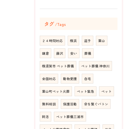
タグ
Tags
２４時間対応
横浜
逗子
葉山
鎌倉
藤沢
安い
葬儀
横須賀市 ペット葬儀
ペット葬儀 神奈川
全国対応
動物愛護
自宅
葉山町ペット火葬
ペット緊急
ペット
無料相談
保護活動
命を繋ぐバトン
終活
ペット葬儀三浦市