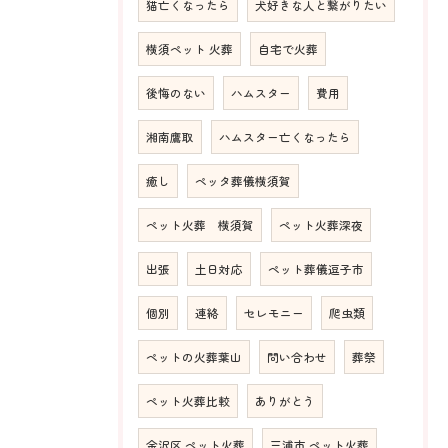
猫亡くなったら
犬好きな人と繋がりたい
横須ペット 火葬
自宅で火葬
後悔のない
ハムスター
費用
湘南鷹取
ハムスター亡くなったら
癒し
ペッタ葬儀横須賀
ペット火葬 横須賀
ペット火葬深夜
出張
土日対応
ペット葬儀逗子市
個別
連絡
セレモニー
爬虫類
ペットの火葬葉山
問い合わせ
葬祭
ペット火葬比較
ありがとう
金沢区 ペット火葬
三浦市 ペット火葬