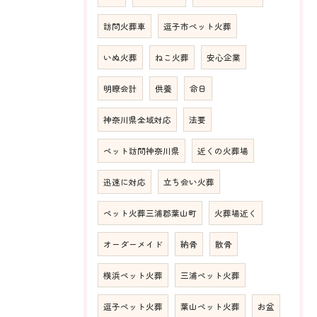
訪問火葬車
逗子市ペット火葬
いぬ火葬
ねこ火葬
安心企業
明瞭会計
供養
命日
神奈川県全域対応
法要
ペット訪問神奈川県
近くの火葬場
迅速に対応
立ち会い火葬
ペット火葬三浦郡葉山町
火葬場近く
オーダーメイド
納骨
散骨
横浜ペット火葬
三浦ペット火葬
逗子ペット火葬
葉山ペット火葬
お盆