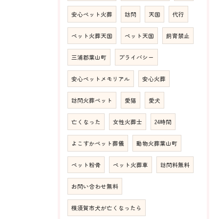
安心ペット火葬
訪問
天国
代行
ペット火葬天国
ペット天国
飼育禁止
三浦郡葉山町
プライバシー
安心ペットメモリアル
安心火葬
訪問火葬ペット
愛猫
愛犬
亡くなった
女性火葬士
24時間
よこすかペット葬儀
動物火葬葉山町
ペット粉骨
ペット火葬車
訪問料無料
お問い合わせ無料
横須賀市犬が亡くなったら