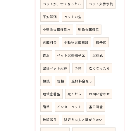
ペットが、亡くなったら
ペット火葬予約
不安解消
ペットの空
小動物火葬横浜市
動物火葬横浜
火葬料金
小動物火葬施設
磯子区
追浜
ペット火葬磯子区
火葬式
出張ペット火葬
予約
亡くなったら
相談
信頼
追加料金なし
地域密着型
死んだら
お問い合わせ
簡単
インターペット
当日可能
最短当日
猫好きな人と繋がりたい