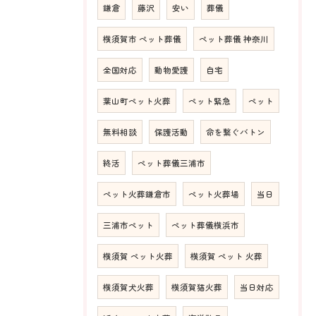
鎌倉
藤沢
安い
葬儀
横須賀市 ペット葬儀
ペット葬儀 神奈川
全国対応
動物愛護
自宅
葉山町ペット火葬
ペット緊急
ペット
無料相談
保護活動
命を繋ぐバトン
終活
ペット葬儀三浦市
ペット火葬鎌倉市
ペット火葬場
当日
三浦市ペット
ペット葬儀横浜市
横須賀 ペット火葬
横須賀 ペット 火葬
横須賀犬火葬
横須賀猫火葬
当日対応