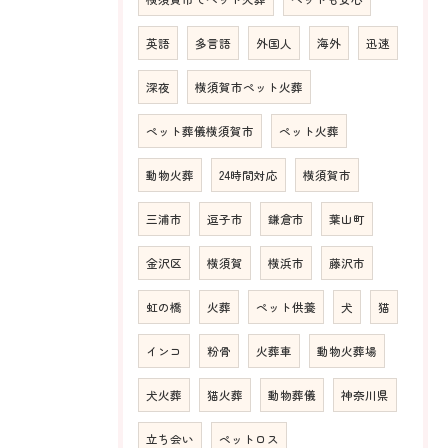
英語
多言語
外国人
海外
迅速
深夜
横須賀市ペット火葬
ペット葬儀横須賀市
ペット火葬
動物火葬
24時間対応
横須賀市
三浦市
逗子市
鎌倉市
葉山町
金沢区
横須賀
横浜市
藤沢市
虹の橋
火葬
ペット供養
犬
猫
インコ
粉骨
火葬車
動物火葬場
犬火葬
猫火葬
動物葬儀
神奈川県
立ち会い
ペットロス