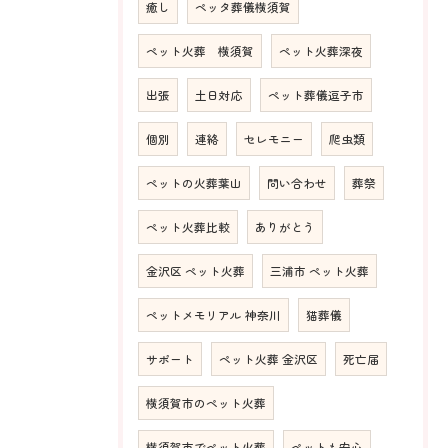
癒し
ペッタ葬儀横須賀
ペット火葬 横須賀
ペット火葬深夜
出張
土日対応
ペット葬儀逗子市
個別
連絡
セレモニー
爬虫類
ペットの火葬葉山
問い合わせ
葬祭
ペット火葬比較
ありがとう
金沢区 ペット火葬
三浦市 ペット火葬
ペットメモリアル 神奈川
猫葬儀
サポート
ペット火葬 金沢区
死亡届
横須賀市のペット火葬
横須賀市でペット火葬
ペットも安心