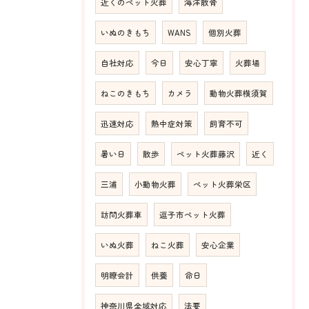
近くのペット火葬
海洋散骨
いぬのきもち
WANS
個別火葬
自社対応
今日
安心丁寧
火葬場
ねこのきもち
カメラ
動物火葬横須賀
迅速対応
熱中症対策
飼育不可
暑い日
散歩
ペット火葬藤沢
近く
三浦
小動物火葬
ペット火葬栄区
訪問火葬車
逗子市ペット火葬
いぬ火葬
ねこ火葬
安心企業
明瞭会計
供養
命日
神奈川県全域対応
法要