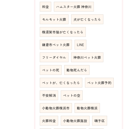
料金
ハムスター火葬 神奈川
モルモット火葬
犬が亡くなったら
横須賀市猫が亡くなったら
鎌倉市ペット火葬
LINE
フリーダイヤル
神奈川ペット火葬
ペットの死
動物死んだら
ペットが、亡くなったら
ペット火葬予約
不安解消
ペットの空
小動物火葬横浜市
動物火葬横浜
火葬料金
小動物火葬施設
磯子区