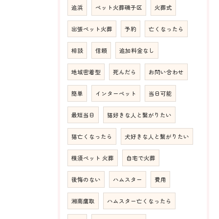
追浜
ペット火葬磯子区
火葬式
出張ペット火葬
予約
亡くなったら
相談
信頼
追加料金なし
地域密着型
死んだら
お問い合わせ
簡単
インターペット
当日可能
最短当日
猫好きな人と繋がりたい
猫亡くなったら
犬好きな人と繋がりたい
横須ペット 火葬
自宅で火葬
後悔のない
ハムスター
費用
湘南鷹取
ハムスター亡くなったら