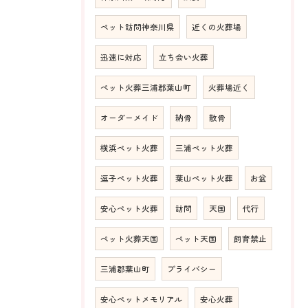
ペット訪問神奈川県
近くの火葬場
迅速に対応
立ち会い火葬
ペット火葬三浦郡葉山町
火葬場近く
オーダーメイド
納骨
散骨
横浜ペット火葬
三浦ペット火葬
逗子ペット火葬
葉山ペット火葬
お盆
安心ペット火葬
訪問
天国
代行
ペット火葬天国
ペット天国
飼育禁止
三浦郡葉山町
プライバシー
安心ペットメモリアル
安心火葬