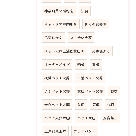
神奈川県全域対応
法要
ペット訪問神奈川県
近くの火葬場
迅速に対応
立ち会い火葬
ペット火葬三浦郡葉山町
火葬場近く
オーダーメイド
納骨
散骨
横浜ペット火葬
三浦ペット火葬
逗子ペット火葬
葉山ペット火葬
お盆
安心ペット火葬
訪問
天国
代行
ペット火葬天国
ペット天国
飼育禁止
三浦郡葉山町
プライバシー