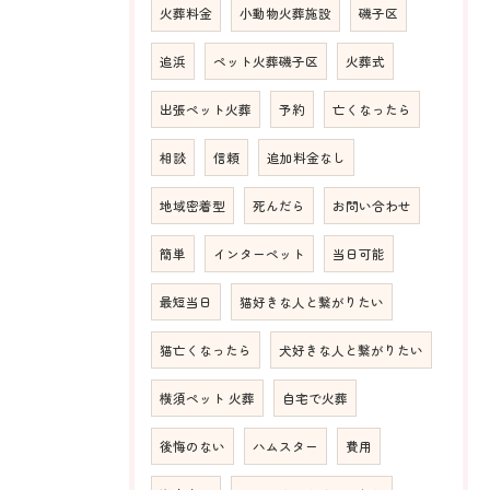
火葬料金
小動物火葬施設
磯子区
追浜
ペット火葬磯子区
火葬式
出張ペット火葬
予約
亡くなったら
相談
信頼
追加料金なし
地域密着型
死んだら
お問い合わせ
簡単
インターペット
当日可能
最短当日
猫好きな人と繋がりたい
猫亡くなったら
犬好きな人と繋がりたい
横須ペット 火葬
自宅で火葬
後悔のない
ハムスター
費用