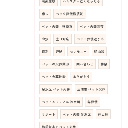
湘南鷹取
ハムスター亡くなったら
癒し
ペッタ葬儀横須賀
ペット火葬 横須賀
ペット火葬深夜
出張
土日対応
ペット葬儀逗子市
個別
連絡
セレモニー
爬虫類
ペットの火葬葉山
問い合わせ
葬祭
ペット火葬比較
ありがとう
金沢区 ペット火葬
三浦市 ペット火葬
ペットメモリアル 神奈川
猫葬儀
サポート
ペット火葬 金沢区
死亡届
横須賀市のペット火葬