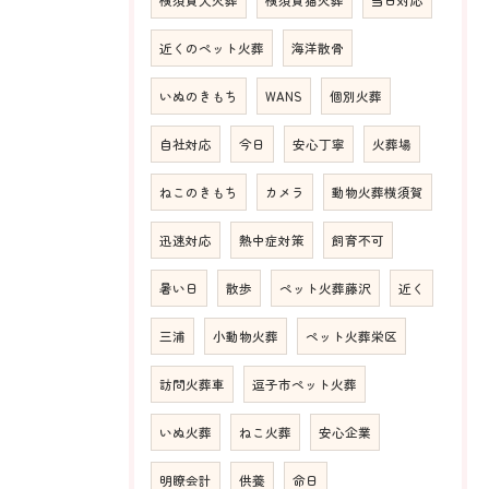
近くのペット火葬
海洋散骨
いぬのきもち
WANS
個別火葬
自社対応
今日
安心丁寧
火葬場
ねこのきもち
カメラ
動物火葬横須賀
迅速対応
熱中症対策
飼育不可
暑い日
散歩
ペット火葬藤沢
近く
三浦
小動物火葬
ペット火葬栄区
訪問火葬車
逗子市ペット火葬
いぬ火葬
ねこ火葬
安心企業
明瞭会計
供養
命日