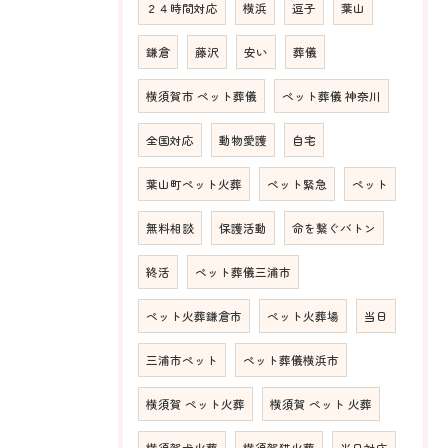
２４時間対応
横浜
逗子
葉山
鎌倉
藤沢
安い
葬儀
横須賀市 ペット葬儀
ペット葬儀 神奈川
全国対応
動物愛護
自宅
葉山町ペット火葬
ペット緊急
ペット
無料相談
保護活動
命を繋ぐバトン
終活
ペット葬儀三浦市
ペット火葬鎌倉市
ペット火葬場
当日
三浦市ペット
ペット葬儀横浜市
横須賀 ペット火葬
横須賀 ペット 火葬
横須賀犬火葬
横須賀猫火葬
当日対応