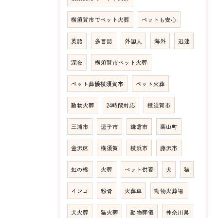
横須賀市でペット火葬
ペットも安心
英語
多言語
外国人
海外
迅速
深夜
横須賀市ペット火葬
ペット葬儀横須賀市
ペット火葬
動物火葬
24時間対応
横須賀市
三浦市
逗子市
鎌倉市
葉山町
金沢区
横須賀
横浜市
藤沢市
虹の橋
火葬
ペット供養
犬
猫
インコ
粉骨
火葬車
動物火葬場
犬火葬
猫火葬
動物葬儀
神奈川県