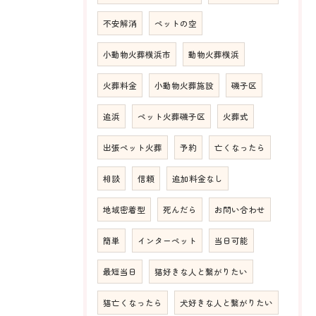
不安解消
ペットの空
小動物火葬横浜市
動物火葬横浜
火葬料金
小動物火葬施設
磯子区
追浜
ペット火葬磯子区
火葬式
出張ペット火葬
予約
亡くなったら
相談
信頼
追加料金なし
地域密着型
死んだら
お問い合わせ
簡単
インターペット
当日可能
最短当日
猫好きな人と繋がりたい
猫亡くなったら
犬好きな人と繋がりたい