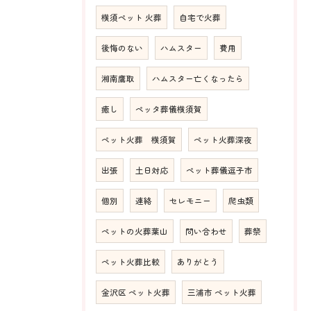
横須ペット 火葬
自宅で火葬
後悔のない
ハムスター
費用
湘南鷹取
ハムスター亡くなったら
癒し
ペッタ葬儀横須賀
ペット火葬 横須賀
ペット火葬深夜
出張
土日対応
ペット葬儀逗子市
個別
連絡
セレモニー
爬虫類
ペットの火葬葉山
問い合わせ
葬祭
ペット火葬比較
ありがとう
金沢区 ペット火葬
三浦市 ペット火葬