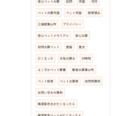
安心ペット火葬
訪問
天国
代行
ペット火葬天国
ペット天国
飼育禁止
三浦郡葉山町
プライバシー
安心ペットメモリアル
安心火葬
訪問火葬ペット
愛猫
愛犬
亡くなった
女性火葬士
24時間
よこすかペット葬儀
動物火葬葉山町
ペット粉骨
ペット火葬車
訪問料無料
お問い合わせ無料
横須賀市犬が亡くなったら
横須賀市ペットが亡くなったら