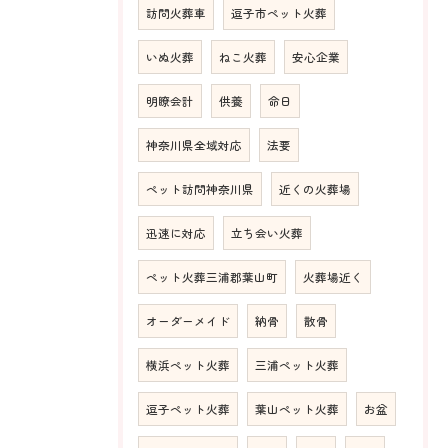
訪問火葬車
逗子市ペット火葬
いぬ火葬
ねこ火葬
安心企業
明瞭会計
供養
命日
神奈川県全域対応
法要
ペット訪問神奈川県
近くの火葬場
迅速に対応
立ち会い火葬
ペット火葬三浦郡葉山町
火葬場近く
オーダーメイド
納骨
散骨
横浜ペット火葬
三浦ペット火葬
逗子ペット火葬
葉山ペット火葬
お盆