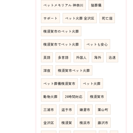
ペットメモリアル 神奈川
猫葬儀
サポート
ペット火葬 金沢区
死亡届
横須賀市のペット火葬
横須賀市でペット火葬
ペットも安心
英語
多言語
外国人
海外
迅速
深夜
横須賀市ペット火葬
ペット葬儀横須賀市
ペット火葬
動物火葬
24時間対応
横須賀市
三浦市
逗子市
鎌倉市
葉山町
金沢区
横須賀
横浜市
藤沢市