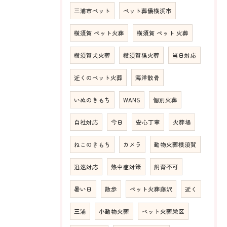
三浦市ペット
ペット葬儀横浜市
横須賀 ペット火葬
横須賀 ペット 火葬
横須賀犬火葬
横須賀猫火葬
当日対応
近くのペット火葬
海洋散骨
いぬのきもち
WANS
個別火葬
自社対応
今日
安心丁寧
火葬場
ねこのきもち
カメラ
動物火葬横須賀
迅速対応
熱中症対策
飼育不可
暑い日
散歩
ペット火葬藤沢
近く
三浦
小動物火葬
ペット火葬栄区