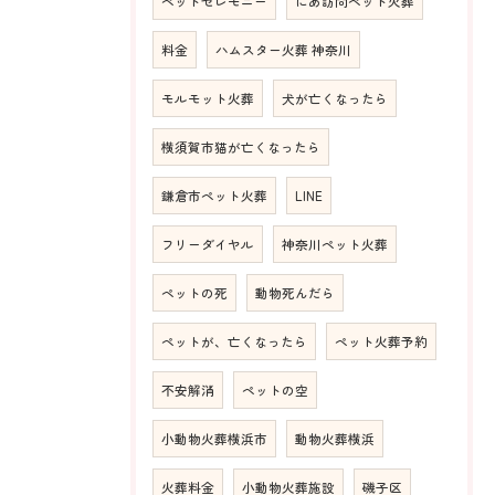
ペットセレモニー
にあ訪問ペット火葬
料金
ハムスター火葬 神奈川
モルモット火葬
犬が亡くなったら
横須賀市猫が亡くなったら
鎌倉市ペット火葬
LINE
フリーダイヤル
神奈川ペット火葬
ペットの死
動物死んだら
ペットが、亡くなったら
ペット火葬予約
不安解消
ペットの空
小動物火葬横浜市
動物火葬横浜
火葬料金
小動物火葬施設
磯子区