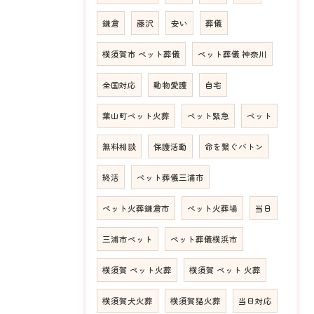
鎌倉
藤沢
安い
葬儀
横須賀市 ペット葬儀
ペット葬儀 神奈川
全国対応
動物愛護
自宅
葉山町ペット火葬
ペット緊急
ペット
無料相談
保護活動
命を繋ぐバトン
終活
ペット葬儀三浦市
ペット火葬鎌倉市
ペット火葬場
当日
三浦市ペット
ペット葬儀横浜市
横須賀 ペット火葬
横須賀 ペット 火葬
横須賀犬火葬
横須賀猫火葬
当日対応