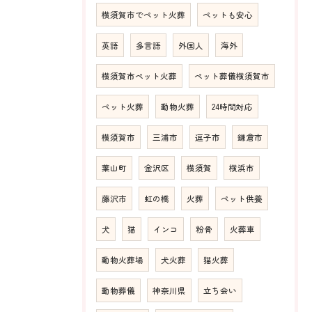
横須賀市でペット火葬
ペットも安心
英語
多言語
外国人
海外
横須賀市ペット火葬
ペット葬儀横須賀市
ペット火葬
動物火葬
24時間対応
横須賀市
三浦市
逗子市
鎌倉市
葉山町
金沢区
横須賀
横浜市
藤沢市
虹の橋
火葬
ペット供養
犬
猫
インコ
粉骨
火葬車
動物火葬場
犬火葬
猫火葬
動物葬儀
神奈川県
立ち会い