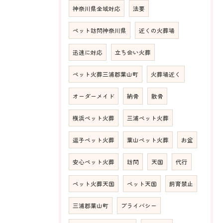
神奈川県全域対応
法要
ペット訪問神奈川県
近くの火葬場
迅速に対応
立ち会い火葬
ペット火葬三浦郡葉山町
火葬場近く
オーダーメイド
納骨
散骨
横浜ペット火葬
三浦ペット火葬
逗子ペット火葬
葉山ペット火葬
お盆
安心ペット火葬
訪問
天国
代行
ペット火葬天国
ペット天国
飼育禁止
三浦郡葉山町
プライバシー