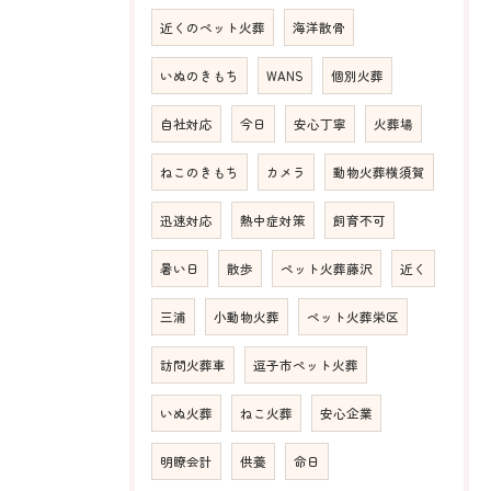
近くのペット火葬
海洋散骨
いぬのきもち
WANS
個別火葬
自社対応
今日
安心丁寧
火葬場
ねこのきもち
カメラ
動物火葬横須賀
迅速対応
熱中症対策
飼育不可
暑い日
散歩
ペット火葬藤沢
近く
三浦
小動物火葬
ペット火葬栄区
訪問火葬車
逗子市ペット火葬
いぬ火葬
ねこ火葬
安心企業
明瞭会計
供養
命日