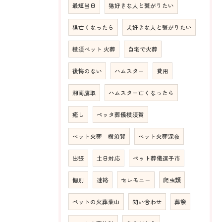
最短当日
猫好きな人と繋がりたい
猫亡くなったら
犬好きな人と繋がりたい
横須ペット 火葬
自宅で火葬
後悔のない
ハムスター
費用
湘南鷹取
ハムスター亡くなったら
癒し
ペッタ葬儀横須賀
ペット火葬 横須賀
ペット火葬深夜
出張
土日対応
ペット葬儀逗子市
個別
連絡
セレモニー
爬虫類
ペットの火葬葉山
問い合わせ
葬祭