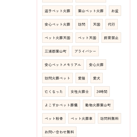
逗子ペット火葬
葉山ペット火葬
お盆
安心ペット火葬
訪問
天国
代行
ペット火葬天国
ペット天国
飼育禁止
三浦郡葉山町
プライバシー
安心ペットメモリアル
安心火葬
訪問火葬ペット
愛猫
愛犬
亡くなった
女性火葬士
24時間
よこすかペット葬儀
動物火葬葉山町
ペット粉骨
ペット火葬車
訪問料無料
お問い合わせ無料