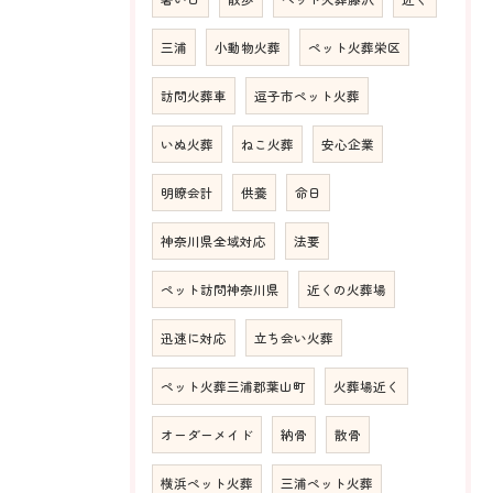
三浦
小動物火葬
ペット火葬栄区
訪問火葬車
逗子市ペット火葬
いぬ火葬
ねこ火葬
安心企業
明瞭会計
供養
命日
神奈川県全域対応
法要
ペット訪問神奈川県
近くの火葬場
迅速に対応
立ち会い火葬
ペット火葬三浦郡葉山町
火葬場近く
オーダーメイド
納骨
散骨
横浜ペット火葬
三浦ペット火葬