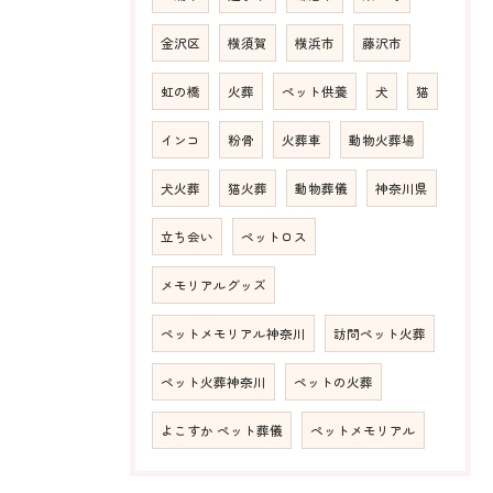
金沢区
横須賀
横浜市
藤沢市
虹の橋
火葬
ペット供養
犬
猫
インコ
粉骨
火葬車
動物火葬場
犬火葬
猫火葬
動物葬儀
神奈川県
立ち会い
ペットロス
メモリアルグッズ
ペットメモリアル神奈川
訪問ペット火葬
ペット火葬神奈川
ペットの火葬
よこすか ペット葬儀
ペットメモリアル