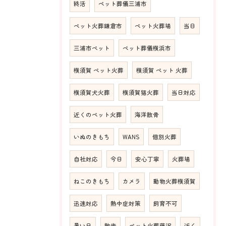
終活
ペット葬儀三浦市
ペット火葬鎌倉市
ペット火葬場
当日
三浦市ペット
ペット葬儀横浜市
横須賀 ペット火葬
横須賀 ペット 火葬
横須賀犬火葬
横須賀猫火葬
当日対応
近くのペット火葬
海洋散骨
いぬのきもち
WANS
個別火葬
自社対応
今日
安心丁寧
火葬場
ねこのきもち
カメラ
動物火葬横須賀
迅速対応
熱中症対策
飼育不可
暑い日
散歩
ペット火葬藤沢
近く