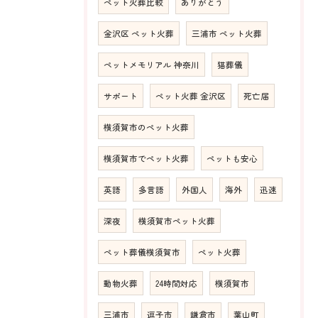
ペット火葬比較
ありがとう
金沢区 ペット火葬
三浦市 ペット火葬
ペットメモリアル 神奈川
猫葬儀
サポート
ペット火葬 金沢区
死亡届
横須賀市のペット火葬
横須賀市でペット火葬
ペットも安心
英語
多言語
外国人
海外
迅速
深夜
横須賀市ペット火葬
ペット葬儀横須賀市
ペット火葬
動物火葬
24時間対応
横須賀市
三浦市
逗子市
鎌倉市
葉山町