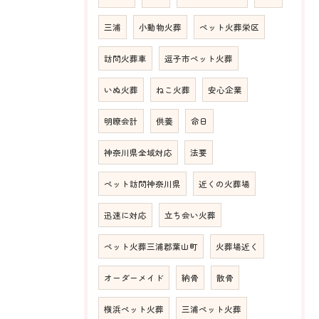
三浦
小動物火葬
ペット火葬栄区
訪問火葬車
逗子市ペット火葬
いぬ火葬
ねこ火葬
安心企業
明瞭会計
供養
命日
神奈川県全域対応
法要
ペット訪問神奈川県
近くの火葬場
迅速に対応
立ち会い火葬
ペット火葬三浦郡葉山町
火葬場近く
オーダーメイド
納骨
散骨
横浜ペット火葬
三浦ペット火葬