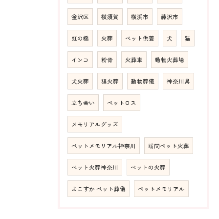
金沢区
横須賀
横浜市
藤沢市
虹の橋
火葬
ペット供養
犬
猫
インコ
粉骨
火葬車
動物火葬場
犬火葬
猫火葬
動物葬儀
神奈川県
立ち会い
ペットロス
メモリアルグッズ
ペットメモリアル神奈川
訪問ペット火葬
ペット火葬神奈川
ペットの火葬
よこすか ペット葬儀
ペットメモリアル