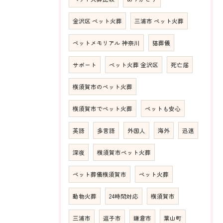
金沢区 ペット火葬
三浦市 ペット火葬
ペットメモリアル 神奈川
猫葬儀
サポート
ペット火葬 金沢区
死亡届
横須賀市のペット火葬
横須賀市でペット火葬
ペットも安心
英語
多言語
外国人
海外
迅速
深夜
横須賀市ペット火葬
ペット葬儀横須賀市
ペット火葬
動物火葬
24時間対応
横須賀市
三浦市
逗子市
鎌倉市
葉山町