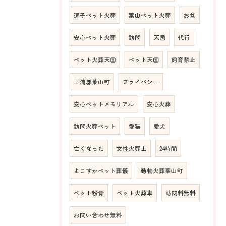
逗子ペット火葬
葉山ペット火葬
お盆
安心ペット火葬
訪問
天国
代行
ペット火葬天国
ペット天国
飼育禁止
三浦郡葉山町
プライバシー
安心ペットメモリアル
安心火葬
訪問火葬ペット
愛猫
愛犬
亡くなった
女性火葬士
24時間
よこすかペット葬儀
動物火葬葉山町
ペット粉骨
ペット火葬車
訪問料無料
お問い合わせ無料