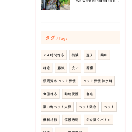
We were honored to be by your ...
タグ
Tags
２４時間対応
横浜
逗子
葉山
鎌倉
藤沢
安い
葬儀
横須賀市 ペット葬儀
ペット葬儀 神奈川
全国対応
動物愛護
自宅
葉山町ペット火葬
ペット緊急
ペット
無料相談
保護活動
命を繋ぐバトン