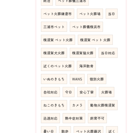
終活
ペット葬儀三浦市
ペット火葬鎌倉市
ペット火葬場
当日
三浦市ペット
ペット葬儀横浜市
横須賀 ペット火葬
横須賀 ペット 火葬
横須賀犬火葬
横須賀猫火葬
当日対応
近くのペット火葬
海洋散骨
いぬのきもち
WANS
個別火葬
自社対応
今日
安心丁寧
火葬場
ねこのきもち
カメラ
動物火葬横須賀
迅速対応
熱中症対策
飼育不可
暑い日
散歩
ペット火葬藤沢
近く