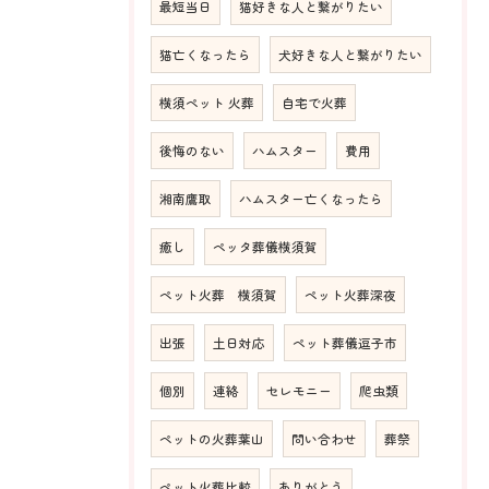
最短当日
猫好きな人と繋がりたい
猫亡くなったら
犬好きな人と繋がりたい
横須ペット 火葬
自宅で火葬
後悔のない
ハムスター
費用
湘南鷹取
ハムスター亡くなったら
癒し
ペッタ葬儀横須賀
ペット火葬 横須賀
ペット火葬深夜
出張
土日対応
ペット葬儀逗子市
個別
連絡
セレモニー
爬虫類
ペットの火葬葉山
問い合わせ
葬祭
ペット火葬比較
ありがとう