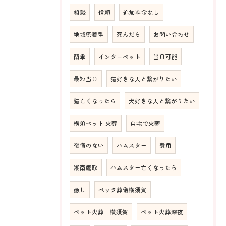
相談
信頼
追加料金なし
地域密着型
死んだら
お問い合わせ
簡単
インターペット
当日可能
最短当日
猫好きな人と繋がりたい
猫亡くなったら
犬好きな人と繋がりたい
横須ペット 火葬
自宅で火葬
後悔のない
ハムスター
費用
湘南鷹取
ハムスター亡くなったら
癒し
ペッタ葬儀横須賀
ペット火葬 横須賀
ペット火葬深夜