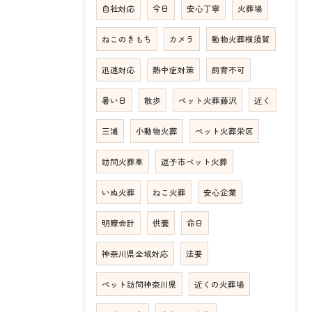
自社対応
今日
安心丁寧
火葬場
ねこのきもち
カメラ
動物火葬横須賀
迅速対応
熱中症対策
飼育不可
暑い日
散歩
ペット火葬藤沢
近く
三浦
小動物火葬
ペット火葬栄区
訪問火葬車
逗子市ペット火葬
いぬ火葬
ねこ火葬
安心企業
明瞭会計
供養
命日
神奈川県全域対応
法要
ペット訪問神奈川県
近くの火葬場