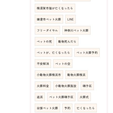
横須賀市猫が亡くなったら
鎌倉市ペット火葬
LINE
フリーダイヤル
神奈川ペット火葬
ペットの死
動物死んだら
ペットが、亡くなったら
ペット火葬予約
不安解消
ペットの空
小動物火葬横浜市
動物火葬横浜
火葬料金
小動物火葬施設
磯子区
追浜
ペット火葬磯子区
火葬式
出張ペット火葬
予約
亡くなったら