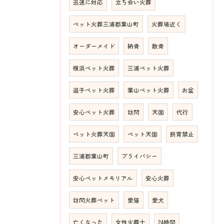
迅速に対応
立ち会い火葬
ペット火葬三浦郡葉山町
火葬場近く
オーダーメイド
納骨
散骨
横浜ペット火葬
三浦ペット火葬
逗子ペット火葬
葉山ペット火葬
お盆
安心ペット火葬
訪問
天国
代行
ペット火葬天国
ペット天国
飼育禁止
三浦郡葉山町
プライバシー
安心ペットメモリアル
安心火葬
訪問火葬ペット
愛猫
愛犬
亡くなった
女性火葬士
24時間