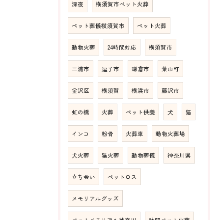
深夜
横須賀市ペット火葬
ペット葬儀横須賀市
ペット火葬
動物火葬
24時間対応
横須賀市
三浦市
逗子市
鎌倉市
葉山町
金沢区
横須賀
横浜市
藤沢市
虹の橋
火葬
ペット供養
犬
猫
インコ
粉骨
火葬車
動物火葬場
犬火葬
猫火葬
動物葬儀
神奈川県
立ち会い
ペットロス
メモリアルグッズ
ペットメモリアル神奈川
訪問ペット火葬