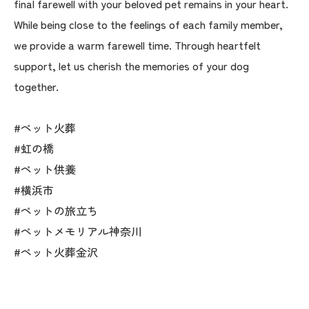
final farewell with your beloved pet remains in your heart.
While being close to the feelings of each family member,
we provide a warm farewell time. Through heartfelt
support, let us cherish the memories of your dog
together.
#ペット火葬
#虹の橋
#ペット供養
#横浜市
#ペットの旅立ち
#ペットメモリアル神奈川
#ペット火葬金沢