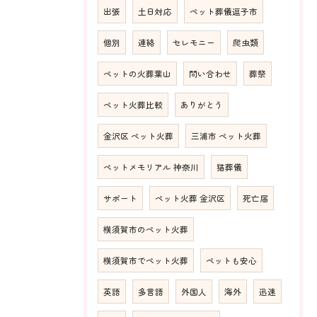
出張
土日対応
ペット葬儀逗子市
個別
連絡
セレモニー
爬虫類
ペットの火葬葉山
問い合わせ
葬祭
ペット火葬比較
ありがとう
金沢区 ペット火葬
三浦市 ペット火葬
ペットメモリアル 神奈川
猫葬儀
サポート
ペット火葬 金沢区
死亡届
横須賀市のペット火葬
横須賀市でペット火葬
ペットも安心
英語
多言語
外国人
海外
迅速