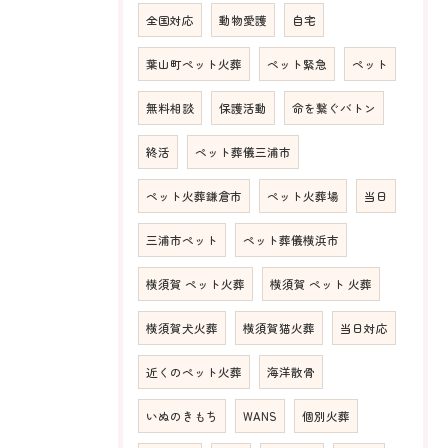
全国対応
動物愛護
自宅
葉山町ペット火葬
ペット緊急
ペット
無料相談
保護活動
命を繋ぐバトン
終活
ペット葬儀三浦市
ペット火葬鎌倉市
ペット火葬場
当日
三浦市ペット
ペット葬儀横浜市
横須賀 ペット火葬
横須賀 ペット 火葬
横須賀犬火葬
横須賀猫火葬
当日対応
近くのペット火葬
海洋散骨
いぬのきもち
WANS
個別火葬