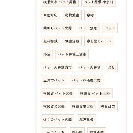
横須賀市 ペット葬儀
ペット葬儀 神奈川
全国対応
動物愛護
自宅
葉山町ペット火葬
ペット緊急
ペット
無料相談
保護活動
命を繋ぐバトン
終活
ペット葬儀三浦市
ペット火葬鎌倉市
ペット火葬場
当日
三浦市ペット
ペット葬儀横浜市
横須賀 ペット火葬
横須賀 ペット 火葬
横須賀犬火葬
横須賀猫火葬
当日対応
近くのペット火葬
海洋散骨
いぬのきもち
WANS
個別火葬