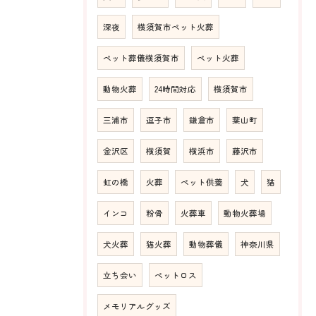
深夜
横須賀市ペット火葬
ペット葬儀横須賀市
ペット火葬
動物火葬
24時間対応
横須賀市
三浦市
逗子市
鎌倉市
葉山町
金沢区
横須賀
横浜市
藤沢市
虹の橋
火葬
ペット供養
犬
猫
インコ
粉骨
火葬車
動物火葬場
犬火葬
猫火葬
動物葬儀
神奈川県
立ち会い
ペットロス
メモリアルグッズ