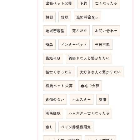
出張ペット火葬
予約
亡くなったら
相談
信頼
追加料金なし
地域密着型
死んだら
お問い合わせ
簡単
インターペット
当日可能
最短当日
猫好きな人と繋がりたい
猫亡くなったら
犬好きな人と繋がりたい
横須ペット 火葬
自宅で火葬
後悔のない
ハムスター
費用
湘南鷹取
ハムスター亡くなったら
癒し
ペッタ葬儀横須賀