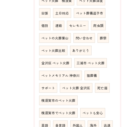
ペット火葬 横須賀
ペット火葬深夜
出張
土日対応
ペット葬儀逗子市
個別
連絡
セレモニー
爬虫類
ペットの火葬葉山
問い合わせ
葬祭
ペット火葬比較
ありがとう
金沢区 ペット火葬
三浦市 ペット火葬
ペットメモリアル 神奈川
猫葬儀
サポート
ペット火葬 金沢区
死亡届
横須賀市のペット火葬
横須賀市でペット火葬
ペットも安心
英語
多言語
外国人
海外
迅速