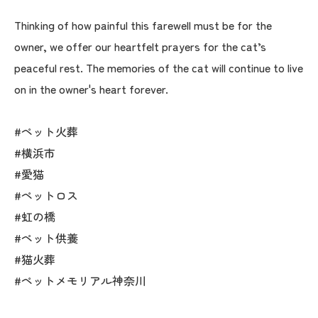
Thinking of how painful this farewell must be for the
owner, we offer our heartfelt prayers for the cat’s
peaceful rest. The memories of the cat will continue to live
on in the owner's heart forever.
#ペット火葬
#横浜市
#愛猫
#ペットロス
#虹の橋
#ペット供養
#猫火葬
#ペットメモリアル神奈川