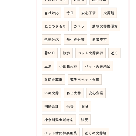
自社対応
今日
安心丁寧
火葬場
ねこのきもち
カメラ
動物火葬横須賀
迅速対応
熱中症対策
飼育不可
暑い日
散歩
ペット火葬藤沢
近く
三浦
小動物火葬
ペット火葬栄区
訪問火葬車
逗子市ペット火葬
いぬ火葬
ねこ火葬
安心企業
明瞭会計
供養
命日
神奈川県全域対応
法要
ペット訪問神奈川県
近くの火葬場