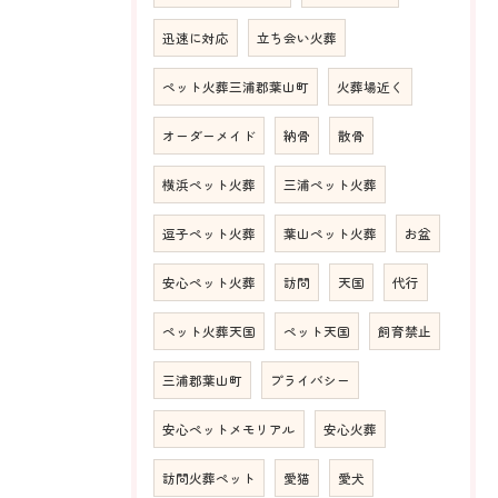
迅速に対応
立ち会い火葬
ペット火葬三浦郡葉山町
火葬場近く
オーダーメイド
納骨
散骨
横浜ペット火葬
三浦ペット火葬
逗子ペット火葬
葉山ペット火葬
お盆
安心ペット火葬
訪問
天国
代行
ペット火葬天国
ペット天国
飼育禁止
三浦郡葉山町
プライバシー
安心ペットメモリアル
安心火葬
訪問火葬ペット
愛猫
愛犬