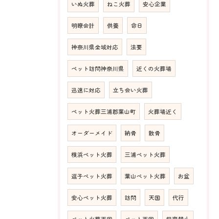
いぬ火葬
ねこ火葬
安心企業
明瞭会計
供養
命日
神奈川県全域対応
法要
ペット訪問神奈川県
近くの火葬場
迅速に対応
立ち会い火葬
ペット火葬三浦郡葉山町
火葬場近く
オーダーメイド
納骨
散骨
横浜ペット火葬
三浦ペット火葬
逗子ペット火葬
葉山ペット火葬
お盆
安心ペット火葬
訪問
天国
代行
ペット火葬天国
ペット天国
飼育禁止