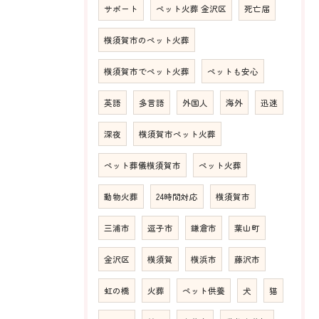
サポート
ペット火葬 金沢区
死亡届
横須賀市のペット火葬
横須賀市でペット火葬
ペットも安心
英語
多言語
外国人
海外
迅速
深夜
横須賀市ペット火葬
ペット葬儀横須賀市
ペット火葬
動物火葬
24時間対応
横須賀市
三浦市
逗子市
鎌倉市
葉山町
金沢区
横須賀
横浜市
藤沢市
虹の橋
火葬
ペット供養
犬
猫