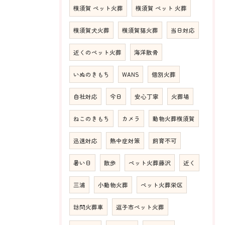
横須賀 ペット火葬
横須賀 ペット 火葬
横須賀犬火葬
横須賀猫火葬
当日対応
近くのペット火葬
海洋散骨
いぬのきもち
WANS
個別火葬
自社対応
今日
安心丁寧
火葬場
ねこのきもち
カメラ
動物火葬横須賀
迅速対応
熱中症対策
飼育不可
暑い日
散歩
ペット火葬藤沢
近く
三浦
小動物火葬
ペット火葬栄区
訪問火葬車
逗子市ペット火葬