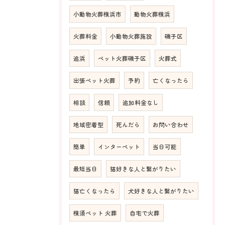
小動物火葬横浜市
動物火葬横浜
火葬料金
小動物火葬施設
磯子区
追浜
ペット火葬磯子区
火葬式
出張ペット火葬
予約
亡くなったら
相談
信頼
追加料金なし
地域密着型
死んだら
お問い合わせ
簡単
インターペット
当日可能
最短当日
猫好きな人と繋がりたい
猫亡くなったら
犬好きな人と繋がりたい
横須ペット 火葬
自宅で火葬