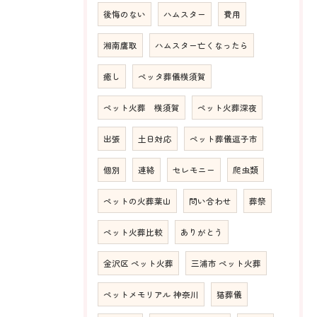
後悔のない
ハムスター
費用
湘南鷹取
ハムスター亡くなったら
癒し
ペッタ葬儀横須賀
ペット火葬 横須賀
ペット火葬深夜
出張
土日対応
ペット葬儀逗子市
個別
連絡
セレモニー
爬虫類
ペットの火葬葉山
問い合わせ
葬祭
ペット火葬比較
ありがとう
金沢区 ペット火葬
三浦市 ペット火葬
ペットメモリアル 神奈川
猫葬儀