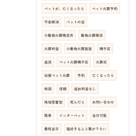
ペットが、亡くなったら
ペット火葬予約
不安解消
ペットの空
小動物火葬横浜市
動物火葬横浜
火葬料金
小動物火葬施設
磯子区
追浜
ペット火葬磯子区
火葬式
出張ペット火葬
予約
亡くなったら
相談
信頼
追加料金なし
地域密着型
死んだら
お問い合わせ
簡単
インターペット
当日可能
最短当日
猫好きな人と繋がりたい