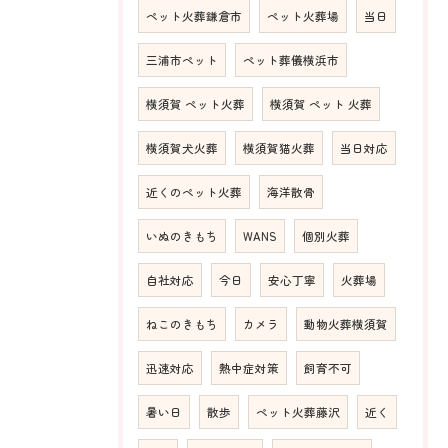
ペット火葬鎌倉市
ペット火葬場
当日
三浦市ペット
ペット葬儀横浜市
横須賀 ペット火葬
横須賀 ペット 火葬
横須賀犬火葬
横須賀猫火葬
当日対応
近くのペット火葬
海洋散骨
いぬのきもち
WANS
個別火葬
自社対応
今日
安心丁寧
火葬場
ねこのきもち
カメラ
動物火葬横須賀
迅速対応
熱中症対策
飼育不可
暑い日
散歩
ペット火葬藤沢
近く