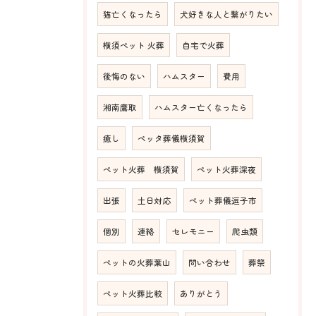
猫亡くなったら
犬好きな人と繋がりたい
横須ペット 火葬
自宅で火葬
後悔のない
ハムスター
費用
湘南鷹取
ハムスター亡くなったら
癒し
ペッタ葬儀横須賀
ペット火葬 横須賀
ペット火葬深夜
出張
土日対応
ペット葬儀逗子市
個別
連絡
セレモニー
爬虫類
ペットの火葬葉山
問い合わせ
葬祭
ペット火葬比較
ありがとう