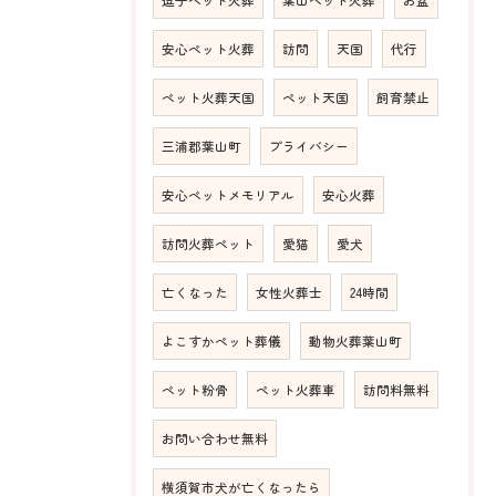
安心ペット火葬
訪問
天国
代行
ペット火葬天国
ペット天国
飼育禁止
三浦郡葉山町
プライバシー
安心ペットメモリアル
安心火葬
訪問火葬ペット
愛猫
愛犬
亡くなった
女性火葬士
24時間
よこすかペット葬儀
動物火葬葉山町
ペット粉骨
ペット火葬車
訪問料無料
お問い合わせ無料
横須賀市犬が亡くなったら