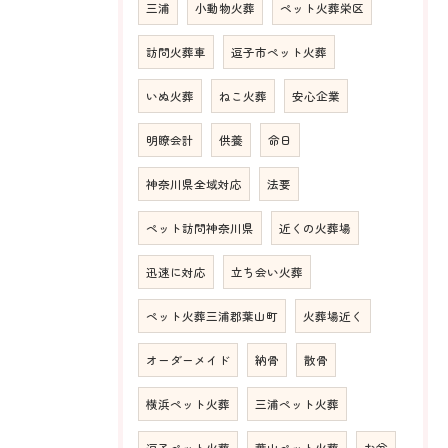
三浦
小動物火葬
ペット火葬栄区
訪問火葬車
逗子市ペット火葬
いぬ火葬
ねこ火葬
安心企業
明瞭会計
供養
命日
神奈川県全域対応
法要
ペット訪問神奈川県
近くの火葬場
迅速に対応
立ち会い火葬
ペット火葬三浦郡葉山町
火葬場近く
オーダーメイド
納骨
散骨
横浜ペット火葬
三浦ペット火葬
逗子ペット火葬
葉山ペット火葬
お盆