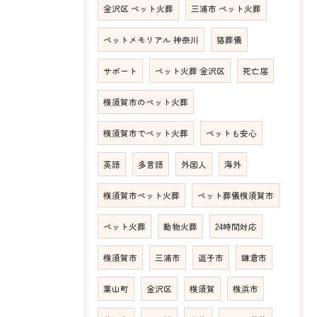
金沢区 ペット火葬
三浦市 ペット火葬
ペットメモリアル 神奈川
猫葬儀
サポート
ペット火葬 金沢区
死亡届
横須賀市のペット火葬
横須賀市でペット火葬
ペットも安心
英語
多言語
外国人
海外
横須賀市ペット火葬
ペット葬儀横須賀市
ペット火葬
動物火葬
24時間対応
横須賀市
三浦市
逗子市
鎌倉市
葉山町
金沢区
横須賀
横浜市