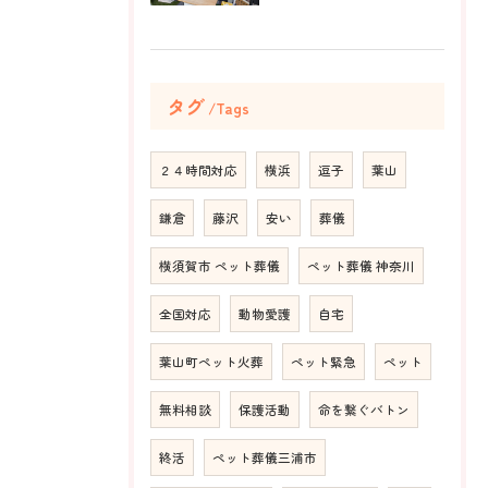
タグ
Tags
２４時間対応
横浜
逗子
葉山
鎌倉
藤沢
安い
葬儀
横須賀市 ペット葬儀
ペット葬儀 神奈川
全国対応
動物愛護
自宅
葉山町ペット火葬
ペット緊急
ペット
無料相談
保護活動
命を繋ぐバトン
終活
ペット葬儀三浦市