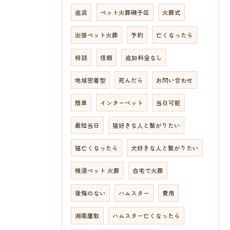
追浜
ペット火葬磯子区
火葬式
出張ペット火葬
予約
亡くなったら
相談
信頼
追加料金なし
地域密着型
死んだら
お問い合わせ
簡単
インターペット
当日可能
最短当日
猫好きな人と繋がりたい
猫亡くなったら
犬好きな人と繋がりたい
横須ペット 火葬
自宅で火葬
後悔のない
ハムスター
費用
湘南鷹取
ハムスター亡くなったら