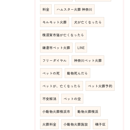
料金
ハムスター火葬 神奈川
モルモット火葬
犬が亡くなったら
横須賀市猫が亡くなったら
鎌倉市ペット火葬
LINE
フリーダイヤル
神奈川ペット火葬
ペットの死
動物死んだら
ペットが、亡くなったら
ペット火葬予約
不安解消
ペットの空
小動物火葬横浜市
動物火葬横浜
火葬料金
小動物火葬施設
磯子区