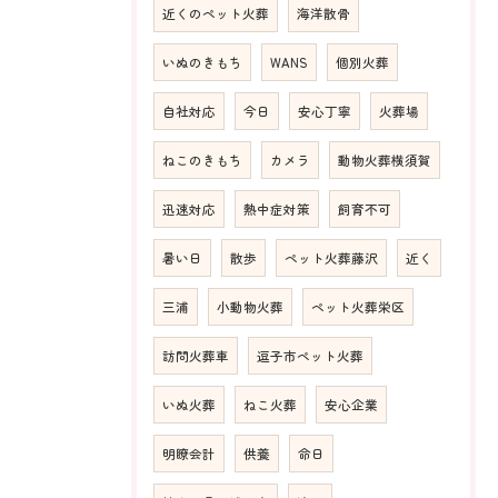
近くのペット火葬
海洋散骨
いぬのきもち
WANS
個別火葬
自社対応
今日
安心丁寧
火葬場
ねこのきもち
カメラ
動物火葬横須賀
迅速対応
熱中症対策
飼育不可
暑い日
散歩
ペット火葬藤沢
近く
三浦
小動物火葬
ペット火葬栄区
訪問火葬車
逗子市ペット火葬
いぬ火葬
ねこ火葬
安心企業
明瞭会計
供養
命日