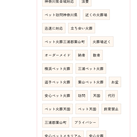
神奈川県全域対応
法要
ペット訪問神奈川県
近くの火葬場
迅速に対応
立ち会い火葬
ペット火葬三浦郡葉山町
火葬場近く
オーダーメイド
納骨
散骨
横浜ペット火葬
三浦ペット火葬
逗子ペット火葬
葉山ペット火葬
お盆
安心ペット火葬
訪問
天国
代行
ペット火葬天国
ペット天国
飼育禁止
三浦郡葉山町
プライバシー
安心ペットメモリアル
安心火葬