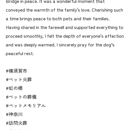
Bridge in peace. It was a wonderful moment that
conveyed the warmth of the family's love. Cherishing such
a time brings peace to both pets and their families.
Having shared in the farewell and supported everything to
proceed smoothly, I felt the depth of everyone's affection
and was deeply warmed. I sincerely pray for the dog’s
peaceful rest.
#横須賀市
#ペット火葬
#虹の橋
#ペットの葬儀
#ペットメモリアル
#神奈川
#訪問火葬