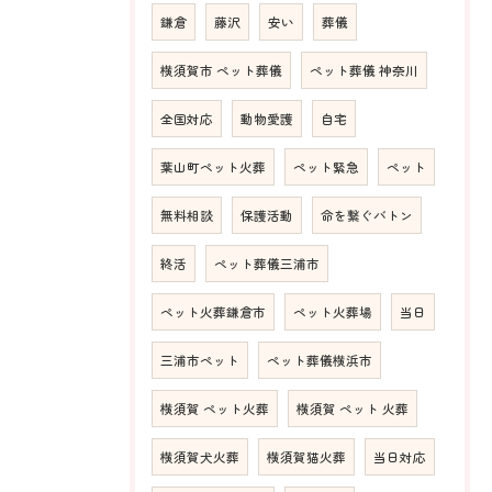
鎌倉
藤沢
安い
葬儀
横須賀市 ペット葬儀
ペット葬儀 神奈川
全国対応
動物愛護
自宅
葉山町ペット火葬
ペット緊急
ペット
無料相談
保護活動
命を繋ぐバトン
終活
ペット葬儀三浦市
ペット火葬鎌倉市
ペット火葬場
当日
三浦市ペット
ペット葬儀横浜市
横須賀 ペット火葬
横須賀 ペット 火葬
横須賀犬火葬
横須賀猫火葬
当日対応