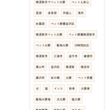
横須賀市でペット火葬
ペットも安心
英語
多言語
外国人
海外
対義語
ペット葬儀金沢区
横須賀市ペット火葬
ペット葬儀横須賀市
ペット火葬
動物火葬
24時間対応
横須賀市
三浦市
逗子市
鎌倉市
葉山町
金沢区
横須賀
横浜市
藤沢市
虹の橋
火葬
ペット供養
犬
猫
インコ
粉骨
火葬車
動物火葬場
犬火葬
猫火葬
動物葬儀
神奈川県
立ち会い