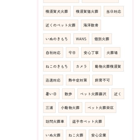
横須賀犬火葬
横須賀猫火葬
当日対応
近くのペット火葬
海洋散骨
いぬのきもち
WANS
個別火葬
自社対応
今日
安心丁寧
火葬場
ねこのきもち
カメラ
動物火葬横須賀
迅速対応
熱中症対策
飼育不可
暑い日
散歩
ペット火葬藤沢
近く
三浦
小動物火葬
ペット火葬栄区
訪問火葬車
逗子市ペット火葬
いぬ火葬
ねこ火葬
安心企業