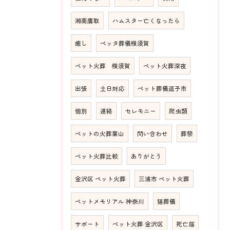
湘南鷹取
ハムスター亡くなったら
癒し
ペッタ葬儀横須賀
ペット火葬 横須賀
ペット火葬深夜
出張
土日対応
ペット葬儀逗子市
個別
連絡
セレモニー
爬虫類
ペットの火葬葉山
問い合わせ
葬祭
ペット火葬比較
ありがとう
金沢区 ペット火葬
三浦市 ペット火葬
ペットメモリアル 神奈川
猫葬儀
サポート
ペット火葬 金沢区
死亡届