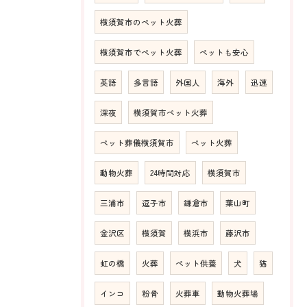
横須賀市のペット火葬
横須賀市でペット火葬
ペットも安心
英語
多言語
外国人
海外
迅速
深夜
横須賀市ペット火葬
ペット葬儀横須賀市
ペット火葬
動物火葬
24時間対応
横須賀市
三浦市
逗子市
鎌倉市
葉山町
金沢区
横須賀
横浜市
藤沢市
虹の橋
火葬
ペット供養
犬
猫
インコ
粉骨
火葬車
動物火葬場