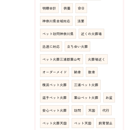
明瞭会計
供養
命日
神奈川県全域対応
法要
ペット訪問神奈川県
近くの火葬場
迅速に対応
立ち会い火葬
ペット火葬三浦郡葉山町
火葬場近く
オーダーメイド
納骨
散骨
横浜ペット火葬
三浦ペット火葬
逗子ペット火葬
葉山ペット火葬
お盆
安心ペット火葬
訪問
天国
代行
ペット火葬天国
ペット天国
飼育禁止