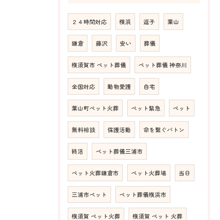
２４時間対応
横浜
逗子
葉山
鎌倉
藤沢
安い
葬儀
横須賀市 ペット葬儀
ペット葬儀 神奈川
全国対応
動物愛護
自宅
葉山町ペット火葬
ペット緊急
ペット
無料相談
保護活動
命を繋ぐバトン
終活
ペット葬儀三浦市
ペット火葬鎌倉市
ペット火葬場
当日
三浦市ペット
ペット葬儀横浜市
横須賀 ペット火葬
横須賀 ペット 火葬