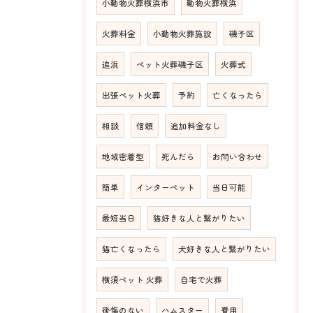
小動物火葬横浜市
動物火葬横浜
火葬料金
小動物火葬施設
磯子区
追浜
ペット火葬磯子区
火葬式
出張ペット火葬
予約
亡くなったら
相談
信頼
追加料金なし
地域密着型
死んだら
お問い合わせ
簡単
インターペット
当日可能
最短当日
猫好きな人と繋がりたい
猫亡くなったら
犬好きな人と繋がりたい
横須ペット 火葬
自宅で火葬
後悔のない
ハムスター
費用