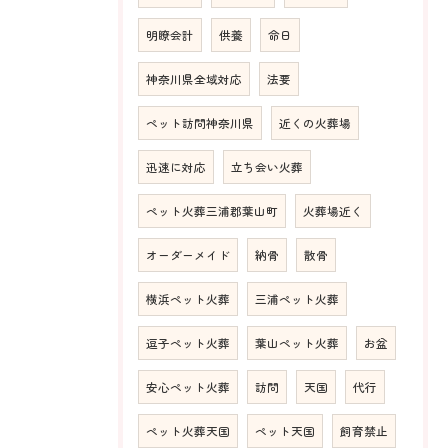
明瞭会計
供養
命日
神奈川県全域対応
法要
ペット訪問神奈川県
近くの火葬場
迅速に対応
立ち会い火葬
ペット火葬三浦郡葉山町
火葬場近く
オーダーメイド
納骨
散骨
横浜ペット火葬
三浦ペット火葬
逗子ペット火葬
葉山ペット火葬
お盆
安心ペット火葬
訪問
天国
代行
ペット火葬天国
ペット天国
飼育禁止