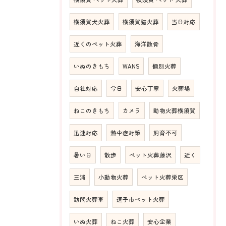
横須賀犬火葬
横須賀猫火葬
当日対応
近くのペット火葬
海洋散骨
いぬのきもち
WANS
個別火葬
自社対応
今日
安心丁寧
火葬場
ねこのきもち
カメラ
動物火葬横須賀
迅速対応
熱中症対策
飼育不可
暑い日
散歩
ペット火葬藤沢
近く
三浦
小動物火葬
ペット火葬栄区
訪問火葬車
逗子市ペット火葬
いぬ火葬
ねこ火葬
安心企業