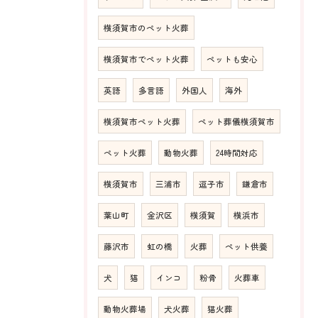
横須賀市のペット火葬
横須賀市でペット火葬
ペットも安心
英語
多言語
外国人
海外
横須賀市ペット火葬
ペット葬儀横須賀市
ペット火葬
動物火葬
24時間対応
横須賀市
三浦市
逗子市
鎌倉市
葉山町
金沢区
横須賀
横浜市
藤沢市
虹の橋
火葬
ペット供養
犬
猫
インコ
粉骨
火葬車
動物火葬場
犬火葬
猫火葬