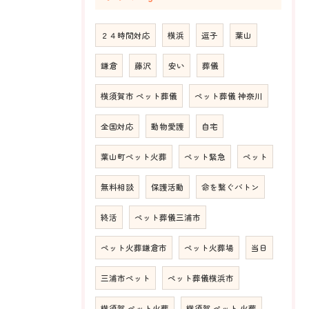
２４時間対応
横浜
逗子
葉山
鎌倉
藤沢
安い
葬儀
横須賀市 ペット葬儀
ペット葬儀 神奈川
全国対応
動物愛護
自宅
葉山町ペット火葬
ペット緊急
ペット
無料相談
保護活動
命を繋ぐバトン
終活
ペット葬儀三浦市
ペット火葬鎌倉市
ペット火葬場
当日
三浦市ペット
ペット葬儀横浜市
横須賀 ペット火葬
横須賀 ペット 火葬