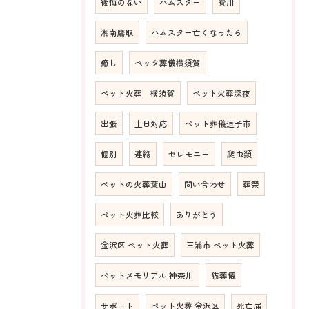
後悔のない
ハムスター
費用
湘南鷹取
ハムスター亡くなったら
癒し
ペッタ葬儀横須賀
ペット火葬 横須賀
ペット火葬深夜
出張
土日対応
ペット葬儀逗子市
個別
連絡
セレモニー
爬虫類
ペットの火葬葉山
問い合わせ
葬祭
ペット火葬比較
ありがとう
金沢区 ペット火葬
三浦市 ペット火葬
ペットメモリアル 神奈川
猫葬儀
サポート
ペット火葬 金沢区
死亡届