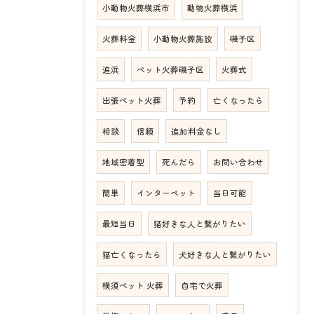
小動物火葬横浜市
動物火葬横浜
火葬料金
小動物火葬施設
磯子区
追浜
ペット火葬磯子区
火葬式
出張ペット火葬
予約
亡くなったら
相談
信頼
追加料金なし
地域密着型
死んだら
お問い合わせ
簡単
インターペット
当日可能
最短当日
猫好きな人と繋がりたい
猫亡くなったら
犬好きな人と繋がりたい
横須ペット 火葬
自宅で火葬