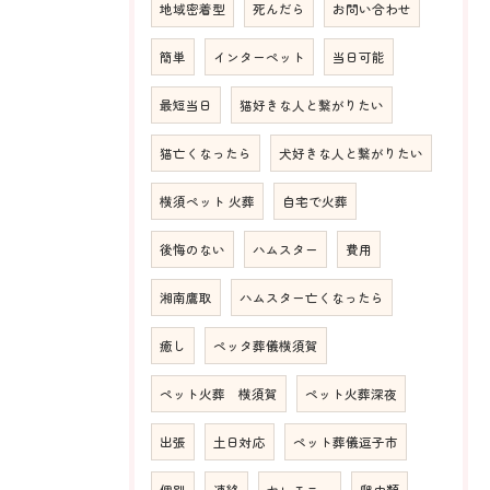
地域密着型
死んだら
お問い合わせ
簡単
インターペット
当日可能
最短当日
猫好きな人と繋がりたい
猫亡くなったら
犬好きな人と繋がりたい
横須ペット 火葬
自宅で火葬
後悔のない
ハムスター
費用
湘南鷹取
ハムスター亡くなったら
癒し
ペッタ葬儀横須賀
ペット火葬 横須賀
ペット火葬深夜
出張
土日対応
ペット葬儀逗子市
個別
連絡
セレモニー
爬虫類