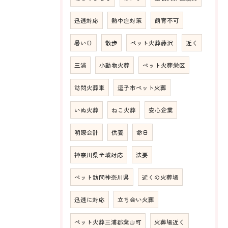
迅速対応
熱中症対策
飼育不可
暑い日
散歩
ペット火葬藤沢
近く
三浦
小動物火葬
ペット火葬栄区
訪問火葬車
逗子市ペット火葬
いぬ火葬
ねこ火葬
安心企業
明瞭会計
供養
命日
神奈川県全域対応
法要
ペット訪問神奈川県
近くの火葬場
迅速に対応
立ち会い火葬
ペット火葬三浦郡葉山町
火葬場近く