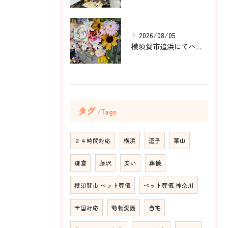
2026/08/05
横須賀市追浜にてハムスターのみかんちゃんのペット火葬のお手伝...
タグ
Tags
２４時間対応
横浜
逗子
葉山
鎌倉
藤沢
安い
葬儀
横須賀市 ペット葬儀
ペット葬儀 神奈川
全国対応
動物愛護
自宅