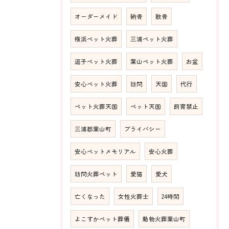
オーダーメイド
納骨
散骨
横浜ペット火葬
三浦ペット火葬
逗子ペット火葬
葉山ペット火葬
お盆
安心ペット火葬
訪問
天国
代行
ペット火葬天国
ペット天国
飼育禁止
三浦郡葉山町
プライバシー
安心ペットメモリアル
安心火葬
訪問火葬ペット
愛猫
愛犬
亡くなった
女性火葬士
24時間
よこすかペット葬儀
動物火葬葉山町