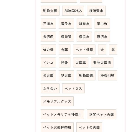
動物火葬
24時間対応
横須賀市
三浦市
逗子市
鎌倉市
葉山町
金沢区
横須賀
横浜市
藤沢市
虹の橋
火葬
ペット供養
犬
猫
インコ
粉骨
火葬車
動物火葬場
犬火葬
猫火葬
動物葬儀
神奈川県
立ち会い
ペットロス
メモリアルグッズ
ペットメモリアル神奈川
訪問ペット火葬
ペット火葬神奈川
ペットの火葬