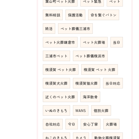
葉山町ペット火葬
ペット緊急
ペット
無料相談
保護活動
命を繋ぐバトン
終活
ペット葬儀三浦市
ペット火葬鎌倉市
ペット火葬場
当日
三浦市ペット
ペット葬儀横浜市
横須賀 ペット火葬
横須賀 ペット 火葬
横須賀犬火葬
横須賀猫火葬
当日対応
近くのペット火葬
海洋散骨
いぬのきもち
WANS
個別火葬
自社対応
今日
安心丁寧
火葬場
ねこのきもち
カメラ
動物火葬横須賀