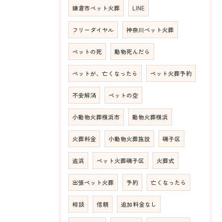
鎌倉市ペット火葬
LINE
フリーダイヤル
神奈川ペット火葬
ペットの死
動物死んだら
ペットが、亡くなったら
ペット火葬予約
不安解消
ペットの空
小動物火葬横浜市
動物火葬横浜
火葬料金
小動物火葬施設
磯子区
追浜
ペット火葬磯子区
火葬式
出張ペット火葬
予約
亡くなったら
相談
信頼
追加料金なし