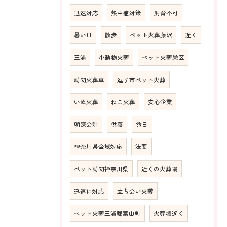
迅速対応
熱中症対策
飼育不可
暑い日
散歩
ペット火葬藤沢
近く
三浦
小動物火葬
ペット火葬栄区
訪問火葬車
逗子市ペット火葬
いぬ火葬
ねこ火葬
安心企業
明瞭会計
供養
命日
神奈川県全域対応
法要
ペット訪問神奈川県
近くの火葬場
迅速に対応
立ち会い火葬
ペット火葬三浦郡葉山町
火葬場近く