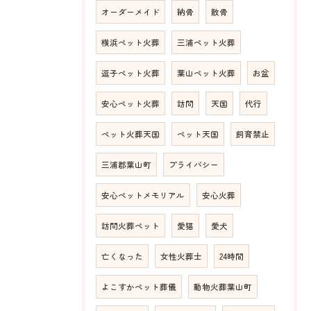
オーダーメイド
納骨
散骨
横浜ペット火葬
三浦ペット火葬
逗子ペット火葬
葉山ペット火葬
お盆
安心ペット火葬
訪問
天国
代行
ペット火葬天国
ペット天国
飼育禁止
三浦郡葉山町
プライバシー
安心ペットメモリアル
安心火葬
訪問火葬ペット
愛猫
愛犬
亡くなった
女性火葬士
24時間
よこすかペット葬儀
動物火葬葉山町