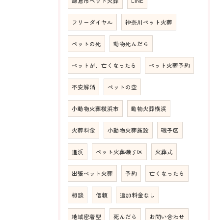
鎌倉市ペット火葬
LINE
フリーダイヤル
神奈川ペット火葬
ペットの死
動物死んだら
ペットが、亡くなったら
ペット火葬予約
不安解消
ペットの空
小動物火葬横浜市
動物火葬横浜
火葬料金
小動物火葬施設
磯子区
追浜
ペット火葬磯子区
火葬式
出張ペット火葬
予約
亡くなったら
相談
信頼
追加料金なし
地域密着型
死んだら
お問い合わせ