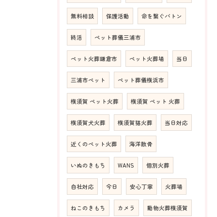
無料相談
保護活動
命を繋ぐバトン
終活
ペット葬儀三浦市
ペット火葬鎌倉市
ペット火葬場
当日
三浦市ペット
ペット葬儀横浜市
横須賀 ペット火葬
横須賀 ペット 火葬
横須賀犬火葬
横須賀猫火葬
当日対応
近くのペット火葬
海洋散骨
いぬのきもち
WANS
個別火葬
自社対応
今日
安心丁寧
火葬場
ねこのきもち
カメラ
動物火葬横須賀