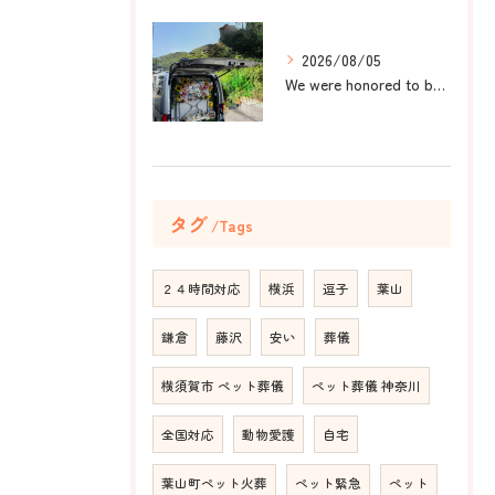
2026/08/05
We were honored to be by your ...
タグ
Tags
２４時間対応
横浜
逗子
葉山
鎌倉
藤沢
安い
葬儀
横須賀市 ペット葬儀
ペット葬儀 神奈川
全国対応
動物愛護
自宅
葉山町ペット火葬
ペット緊急
ペット