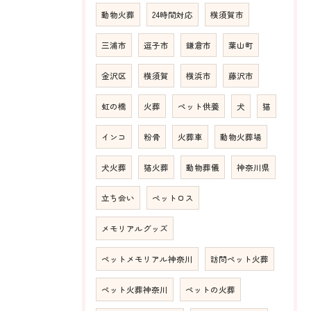
動物火葬
24時間対応
横須賀市
三浦市
逗子市
鎌倉市
葉山町
金沢区
横須賀
横浜市
藤沢市
虹の橋
火葬
ペット供養
犬
猫
インコ
粉骨
火葬車
動物火葬場
犬火葬
猫火葬
動物葬儀
神奈川県
立ち会い
ペットロス
メモリアルグッズ
ペットメモリアル神奈川
訪問ペット火葬
ペット火葬神奈川
ペットの火葬