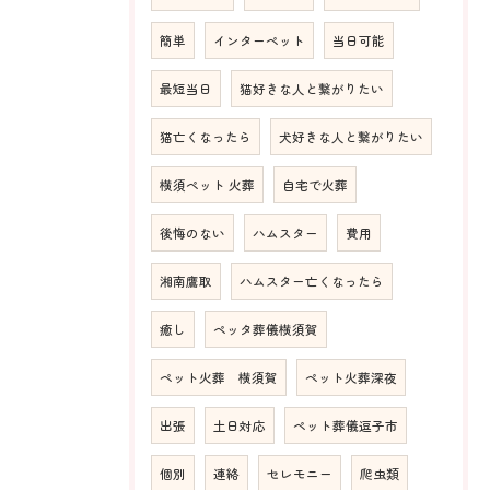
簡単
インターペット
当日可能
最短当日
猫好きな人と繋がりたい
猫亡くなったら
犬好きな人と繋がりたい
横須ペット 火葬
自宅で火葬
後悔のない
ハムスター
費用
湘南鷹取
ハムスター亡くなったら
癒し
ペッタ葬儀横須賀
ペット火葬 横須賀
ペット火葬深夜
出張
土日対応
ペット葬儀逗子市
個別
連絡
セレモニー
爬虫類